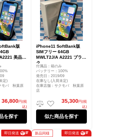
SoftBank版
iPhone11 SoftBank版
4GB
SIMフリー 64GB
 A2221 美品
MWLT2J/A A2221 ブラッ
ク
み
付属品：箱のみ
00%
バッテリー：100%
09
発売日：2019/09
未定)
在庫なし(入荷未定)
クモバ 秋葉原
在庫店舗：サクモバ 秋葉原
店
36,800
35,300
円(税
円(税
込)
込)
品を探す
似た商品を探す
即日発送
即日発送
新品同様