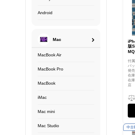
Android
Mac
iPh
版S
MQ
MacBook Air
付
バッ
MacBook Pro
発売
在庫
在
MacBook
店
iMac
Mac mini
Mac Studio
中古