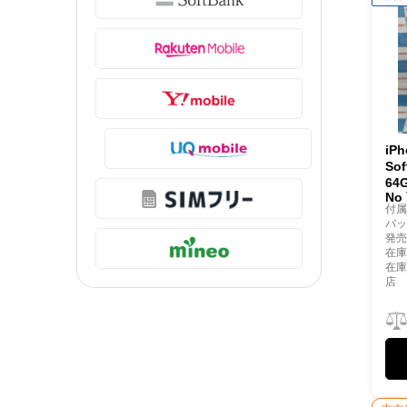
iP
So
64
No
付
バッ
発売
在庫
在
店