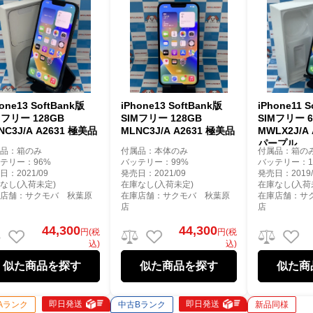
hone13 SoftBank版
iPhone13 SoftBank版
iPhone11 
Mフリー 128GB
SIMフリー 128GB
SIMフリー 6
NC3J/A A2631 極美品
MLNC3J/A A2631 極美品
MWLX2J/A
パープル
属品：箱のみ
付属品：本体のみ
付属品：箱の
テリー：96%
バッテリー：99%
バッテリー：1
日：2021/09
発売日：2021/09
発売日：2019/
なし(入荷未定)
在庫なし(入荷未定)
在庫なし(入荷
庫店舗：サクモバ 秋葉原
在庫店舗：サクモバ 秋葉原
在庫店舗：サ
店
店
44,300
44,300
円(税
円(税
込)
込)
似た商品を探す
似た商品を探す
似た商
即日発送
即日発送
Aランク
中古Bランク
新品同様