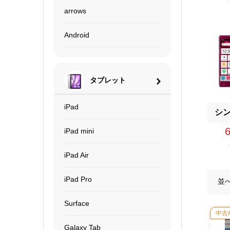
arrows
Android
タブレット
iPad
シ
iPad mini
iPad Air
iPad Pro
並
Surface
中古
Galaxy Tab