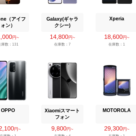
Xperia
hone（アイフ
Galaxy(ギャラ
ォン）
クシー)
1,000
14,800
18,600
円~
円~
円~
在庫数：131
在庫数：7
在庫数：1
OPPO
MOTOROLA
Xiaomiスマート
フォン
2,100
9,800
29,300
円~
円~
円~