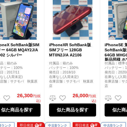
honeX SoftBank版SIM
iPhoneXR SoftBank版
iPhoneSE
ー 64GB MQAY2J/A
SIMフリー 128GB
SoftBank
902 シルバー
MT0N2J/A A2106
64GB MHGQ
新品同様 ホ
属品：箱のみ
付属品：箱のみ
付属品：標準
テリー：100%
バッテリー：100%
バッテリー：1
日：2017/11
発売日：2018/10
発売日：2020/
なし(入荷未定)
在庫なし(入荷未定)
在庫なし(入荷
庫店舗：サクモバ 秋葉原
在庫店舗：サクモバ 秋葉原
在庫店舗：サ
店
店
26,300
26,000
円(税
円(税
込)
込)
似た商品を探す
似た商品を探す
似た商
即日発送
即日発送
Bランク
中古Bランク
中古Bランク