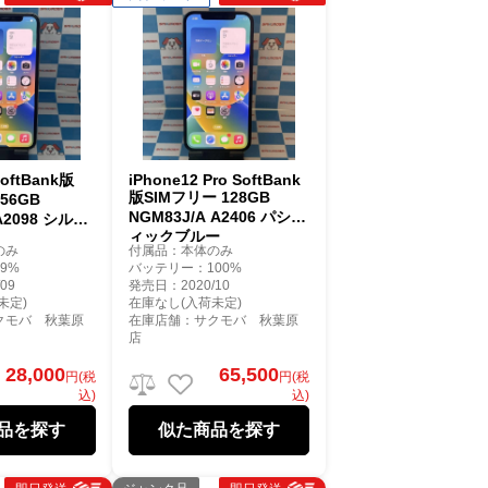
SoftBank版
iPhone12 Pro SoftBank
版SIMフリー 128GB
56GB
NGM83J/A A2406 パシフ
 A2098 シルバ
ィックブルー
のみ
付属品：本体のみ
9%
バッテリー：100%
09
発売日：2020/10
未定)
在庫なし(入荷未定)
クモバ 秋葉原
在庫店舗：サクモバ 秋葉原
店
28,000
65,500
円(税
円(税
込)
込)
品を探す
似た商品を探す