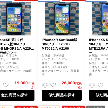
honeSE 第2世代
iPhoneXR SoftBank版
iPhoneXS 
ftBank版SIMフリー
SIMフリー 128GB
SIMフリー 2
GB MHGR3J/A A2296
MT0J2J/A A2106
MTE12J/A
 商品カラー
ー
属品：本体のみ
付属品：本体のみ
付属品：本体
テリー：100%
バッテリー：100%
バッテリー：9
日：2020/04
発売日：2018/10
発売日：2018/
なし(入荷未定)
在庫なし(入荷未定)
在庫なし(入荷
庫店舗：サクモバ 秋葉原
在庫店舗：サクモバ 秋葉原
在庫店舗：サ
店
店
19,000
26,000
円(税
円(税
込)
込)
似た商品を探す
似た商品を探す
似た商