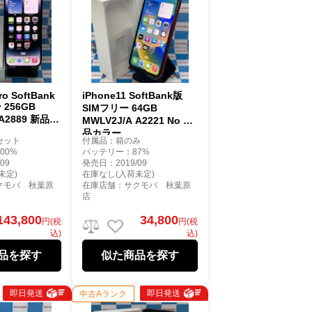
ro SoftBank
iPhone11 SoftBank版
 256GB
SIMフリー 64GB
 A2889 新品同
MWLV2J/A A2221 No 商
品カラー
セット
付属品：箱のみ
00%
バッテリー：87%
09
発売日：2019/09
未定)
在庫なし(入荷未定)
クモバ 秋葉原
在庫店舗：サクモバ 秋葉原
店
143,800
34,800
円(税
円(税
込)
込)
品を探す
似た商品を探す
即日発送
即日発送
中古Aランク