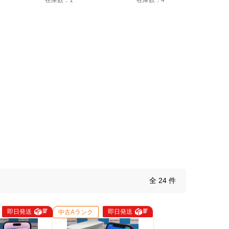
在庫数：1
在庫数：4
全 24 件
即日発送
即日発送
中古Aランク