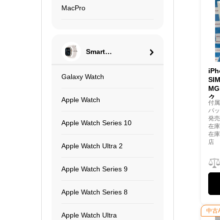
MacPro
Smart
Watch
iP
Galaxy Watch
SI
MG
ク
Apple Watch
付
バッ
発売
Apple Watch Series 10
在庫
在
店
Apple Watch Ultra 2
Apple Watch Series 9
Apple Watch Series 8
中古
Apple Watch Ultra