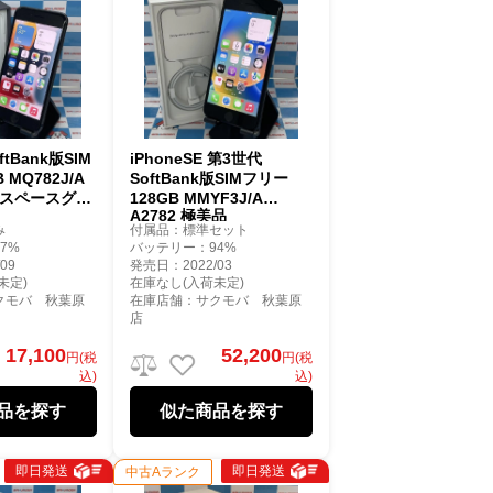
oftBank版SIM
iPhoneSE 第3世代
 MQ782J/A
SoftBank版SIMフリー
品 スペースグレ
128GB MMYF3J/A
A2782 極美品
み
付属品：標準セット
7%
バッテリー：94%
09
発売日：2022/03
未定)
在庫なし(入荷未定)
クモバ 秋葉原
在庫店舗：サクモバ 秋葉原
店
17,100
52,200
円(税
円(税
込)
込)
品を探す
似た商品を探す
即日発送
即日発送
中古Aランク