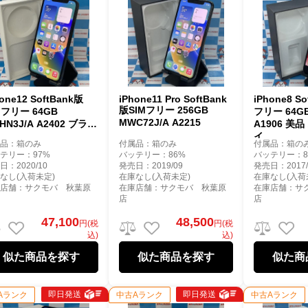
hone12 SoftBank版
iPhone11 Pro SoftBank
iPhone8 S
版SIMフリー 256GB
Mフリー 64GB
フリー 64GB
MWC72J/A A2215
HN3J/A A2402 ブラッ
A1906 美
イ
属品：箱のみ
付属品：箱のみ
付属品：箱の
テリー：97%
バッテリー：86%
バッテリー：8
日：2020/10
発売日：2019/09
発売日：2017/
なし(入荷未定)
在庫なし(入荷未定)
在庫なし(入荷
庫店舗：サクモバ 秋葉原
在庫店舗：サクモバ 秋葉原
在庫店舗：サ
店
店
47,100
48,500
円(税
円(税
込)
込)
似た商品を探す
似た商品を探す
似た商
即日発送
即日発送
Aランク
中古Aランク
中古Aランク