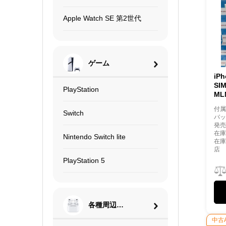
Apple Watch SE 第2世代
ゲーム
iP
SI
PlayStation
ML
付
Switch
バッ
発売
在庫
Nintendo Switch lite
在
店
PlayStation 5
各種周辺機
器
中古