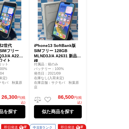
 第2世代
iPhone13 SoftBank版
版SIMフリー
SIMフリー 128GB
3J/A A2296
MLND3J/A A2631 新品同
ワイト
様
セット
付属品：箱のみ
00%
バッテリー：100%
04
発売日：2021/09
未定)
在庫なし(入荷未定)
クモバ 秋葉原
在庫店舗：サクモバ 秋葉原
店
26,300
86,500
円(税
円(税
込)
込)
品を探す
似た商品を探す
即日発送
即日発送
中古Bランク