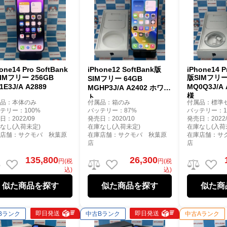
one14 Pro SoftBank
iPhone12 SoftBank版
iPhone14 P
IMフリー 256GB
版SIMフリー
SIMフリー 64GB
1E3J/A A2889
MQ0Q3J/A
MGHP3J/A A2402 ホワイ
様
ト
属品：本体のみ
付属品：箱のみ
付属品：標準
テリー：100%
バッテリー：87%
バッテリー：1
日：2022/09
発売日：2020/10
発売日：2022/
なし(入荷未定)
在庫なし(入荷未定)
在庫なし(入荷
庫店舗：サクモバ 秋葉原
在庫店舗：サクモバ 秋葉原
在庫店舗：サ
店
店
135,800
26,300
円(税
円(税
込)
込)
似た商品を探す
似た商品を探す
似た商
即日発送
即日発送
Bランク
中古Bランク
中古Aランク