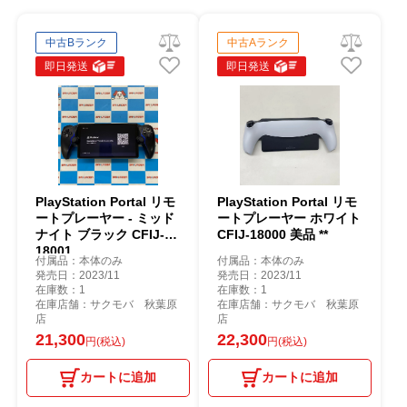
中古Bランク
中古Aランク
即日発送
即日発送
PlayStation Portal リモ
PlayStation Portal リモ
ートプレーヤー - ミッド
ートプレーヤー ホワイト
ナイト ブラック CFIJ-
CFIJ-18000 美品 **
18001
付属品：本体のみ
付属品：本体のみ
発売日：2023/11
発売日：2023/11
在庫数：1
在庫数：1
在庫店舗：サクモバ 秋葉原
在庫店舗：サクモバ 秋葉原
店
店
21,300
22,300
円(税込)
円(税込)
カートに追加
カートに追加