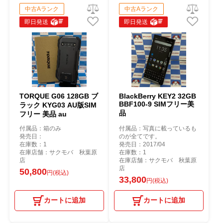
中古Aランク
中古Aランク
即日発送
即日発送
TORQUE G06 128GB ブ
BlackBerry KEY2 32GB
BBF100-9 SIMフリー美
ラック KYG03 AU版SIM
品
フリー 美品 au
付属品：箱のみ
付属品：写真に載っているも
発売日：
のが全てです。
在庫数：1
発売日：2017/04
在庫店舗：サクモバ 秋葉原
在庫数：1
店
在庫店舗：サクモバ 秋葉原
店
50,800
円(税込)
33,800
円(税込)
カートに追加
カートに追加