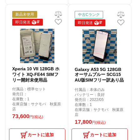
新品未使用
中古Cランク
即日発送
即日発送
Xperia 10 VII 128GB ホ
Galaxy A53 5G 128GB
ワイト XQ-FE44 SIMフ
オーサムブルー SCG15
リー開封未使用品
AU版SIMフリー訳あり品
付属品：標準セット
付属品：本体のみ
発売日：
バッテリー：良好
在庫数：1
発売日：2022/05
在庫店舗：サクモバ 秋葉原
在庫数：1
店
在庫店舗：サクモバ 秋葉原
店
73,600
円(税込)
17,800
円(税込)
カートに追加
カートに追加