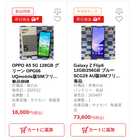
新品同様
中古Aランク
即日発送
即日発送
OPPO A5 5G 128GB グ
Galaxy Z Flip6
12GB/256GB ブルー
リーン OPG06
SCG29 AU版SIMフリー
UQmobile版SIMフリー
美品
新品同様
付属品：箱のみ
付属品：本体のみ
発売日：2025/12
バッテリー：良好
在庫数：1
発売日：2024/07
在庫店舗：サクモバ 秋葉原
在庫数：1
店
在庫店舗：サクモバ 秋葉原
店
16,000
円(税込)
73,600
円(税込)
カートに追加
カートに追加