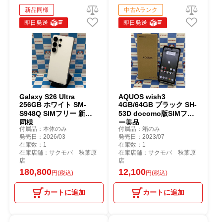
新品同様
中古Aランク
即日発送
即日発送
Galaxy S26 Ultra
AQUOS wish3
256GB ホワイト SM-
4GB/64GB ブラック SH-
S948Q SIMフリー 新品
53D docomo版SIMフリ
同様
ー美品
付属品：本体のみ
付属品：箱のみ
発売日：2026/03
発売日：2023/07
在庫数：1
在庫数：1
在庫店舗：サクモバ 秋葉原
在庫店舗：サクモバ 秋葉原
店
店
180,800
12,100
円(税込)
円(税込)
カートに追加
カートに追加