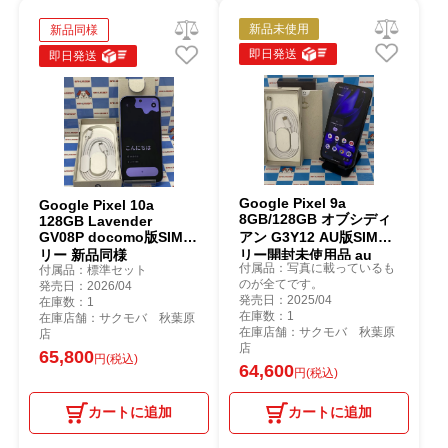
新品未使用
新品同様
即日発送
即日発送
Google Pixel 9a
Google Pixel 10a
8GB/128GB オブシディ
128GB Lavender
GV08P docomo版SIMフ
アン G3Y12 AU版SIMフ
リー 新品同様
リー開封未使用品 au
付属品：写真に載っているも
付属品：標準セット
のが全てです。
発売日：2026/04
発売日：2025/04
在庫数：1
在庫数：1
在庫店舗：サクモバ 秋葉原
在庫店舗：サクモバ 秋葉原
店
店
65,800
円(税込)
64,600
円(税込)
カートに追加
カートに追加