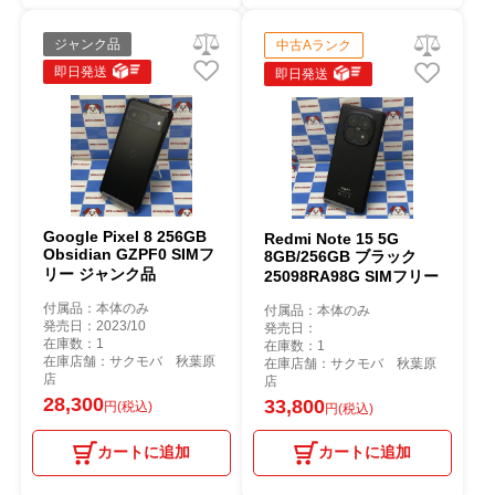
ジャンク品
中古Aランク
即日発送
即日発送
Google Pixel 8 256GB
Redmi Note 15 5G
Obsidian GZPF0 SIMフ
8GB/256GB ブラック
リー ジャンク品
25098RA98G SIMフリー
付属品：本体のみ
付属品：本体のみ
発売日：2023/10
発売日：
在庫数：1
在庫数：1
在庫店舗：サクモバ 秋葉原
在庫店舗：サクモバ 秋葉原
店
店
28,300
33,800
円(税込)
円(税込)
カートに追加
カートに追加