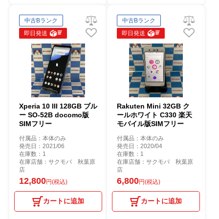
中古Bランク
中古Bランク
即日発送
即日発送
Xperia 10 III 128GB ブル
Rakuten Mini 32GB ク
ー SO-52B docomo版
ールホワイト C330 楽天
SIMフリー
モバイル版SIMフリー
付属品：本体のみ
付属品：本体のみ
発売日：2021/06
発売日：2020/04
在庫数：1
在庫数：1
在庫店舗：サクモバ 秋葉原
在庫店舗：サクモバ 秋葉原
店
店
12,800
6,800
円(税込)
円(税込)
カートに追加
カートに追加