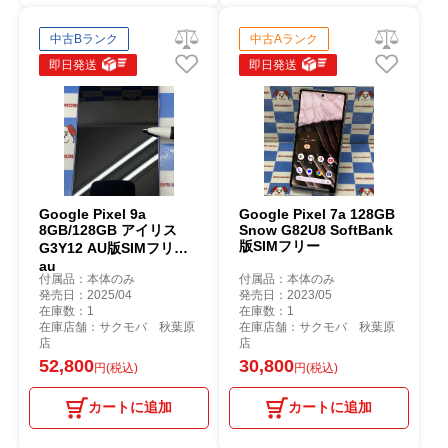
中古Bランク
中古Aランク
即日発送
即日発送
Google Pixel 9a
Google Pixel 7a 128GB
8GB/128GB アイリス
Snow G82U8 SoftBank
版SIMフリー
G3Y12 AU版SIMフリー
au
付属品：本体のみ
付属品：本体のみ
発売日：2025/04
発売日：2023/05
在庫数：1
在庫数：1
在庫店舗：サクモバ 秋葉原
在庫店舗：サクモバ 秋葉原
店
店
52,800
30,800
円(税込)
円(税込)
カートに追加
カートに追加