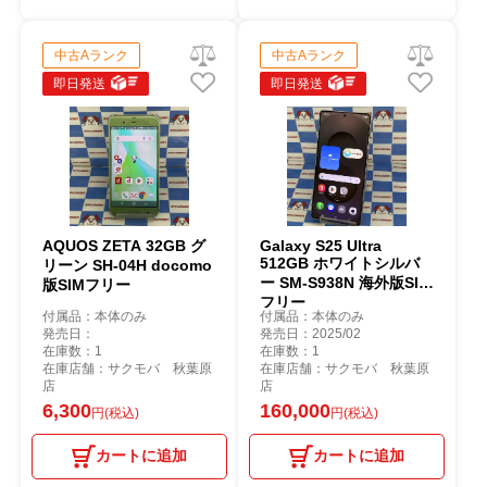
中古Aランク
中古Aランク
即日発送
即日発送
AQUOS ZETA 32GB グ
Galaxy S25 Ultra
512GB ホワイトシルバ
リーン SH-04H docomo
ー SM-S938N 海外版SIM
版SIMフリー
フリー
付属品：本体のみ
付属品：本体のみ
発売日：
発売日：2025/02
在庫数：1
在庫数：1
在庫店舗：サクモバ 秋葉原
在庫店舗：サクモバ 秋葉原
店
店
6,300
160,000
円(税込)
円(税込)
カートに追加
カートに追加