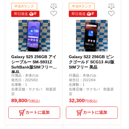
中古Aランク
中古Aランク
即日発送
即日発送
Galaxy S25 256GB アイ
Galaxy S22 256GB ピン
シーブルー SM-S931Z
クゴールド SCG13 AU版
SoftBank版SIMフリー
SIMフリー 美品
美品
付属品：本体のみ
付属品：本体のみ
発売日：2025/02
発売日：2022/04
在庫数：1
在庫数：1
在庫店舗：サクモバ 秋葉原
在庫店舗：サクモバ 秋葉原
店
店
89,800
32,300
円(税込)
円(税込)
カートに追加
カートに追加