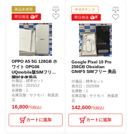
新品未使用
中古Aランク
即日発送
即日発送
OPPO A5 5G 128GB ホ
Google Pixel 10 Pro
ワイト OPG06
256GB Obsidian
GN4F5 SIMフリー 美品
UQmobile版SIMフリー
開封未使用品
付属品：標準セット
付属品：標準セット
発売日：2025/12
発売日：2025/08
在庫数：1
在庫数：1
在庫店舗：サクモバ 秋葉原
在庫店舗：サクモバ 秋葉原
店
店
16,800
142,600
円(税込)
円(税込)
カートに追加
カートに追加