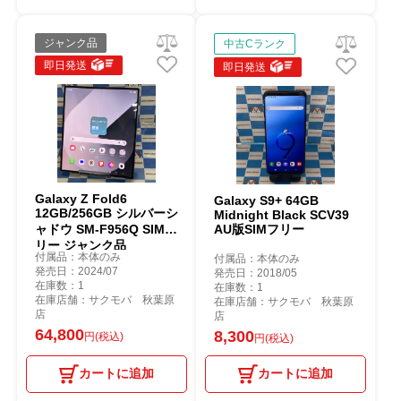
ジャンク品
中古Cランク
即日発送
即日発送
Galaxy Z Fold6
Galaxy S9+ 64GB
12GB/256GB シルバーシ
Midnight Black SCV39
ャドウ SM-F956Q SIMフ
AU版SIMフリー
リー ジャンク品
付属品：本体のみ
付属品：本体のみ
発売日：2024/07
発売日：2018/05
在庫数：1
在庫数：1
在庫店舗：サクモバ 秋葉原
在庫店舗：サクモバ 秋葉原
店
店
64,800
8,300
円(税込)
円(税込)
カートに追加
カートに追加