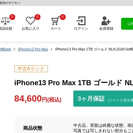
古スマホ販売のサクモバ
0
0
0
L
商品比較
お気に入り
カート
ログイン
会員登録
ftBank
iPhone13 Pro Max
iPhone13 Pro Max 1TB ゴールド NLKJ3J/A So
中古Aランク
iPhone13 Pro Max 1TB ゴールド N
84,600
3ヶ月保証
円(税込)
(ジャンク品を除
中古品。背面は綺麗な状態、画
商品状態
写真では写しきれない部分もご