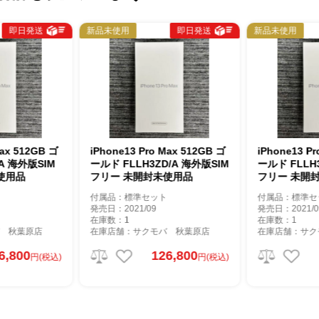
即日発送
新品未使用
即日発送
新品未使用
Max 512GB ゴ
iPhone13 Pro Max 512GB ゴ
iPhone13 P
A 海外版SIM
ールド FLLH3ZD/A 海外版SIM
ールド FLLH
使用品
フリー 未開封未使用品
フリー 未開
付属品：標準セット
付属品：標準セ
発売日：2021/09
発売日：2021/0
在庫数：1
在庫数：1
 秋葉原店
在庫店舗：サクモバ 秋葉原店
在庫店舗：サク
6,800
126,800
円(税込)
円(税込)