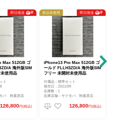
即日発送
新品未使用
即日発送
新品未使用
ro Max 512GB ゴ
iPhone13 Pro Max 512GB ゴ
iPhone13
3ZD/A 海外版SIM
ールド FLLH3ZD/A 海外版SIM
ールド FL
封未使用品
フリー 未開封未使用品
フリー 
ット
付属品：標準セット
付属品：標
9
発売日：2021/09
発売日：202
在庫数：1
在庫数：1
モバ 秋葉原店
在庫店舗：サクモバ 秋葉原店
在庫店舗：
126,800
126,800
円(税込)
円(税込)