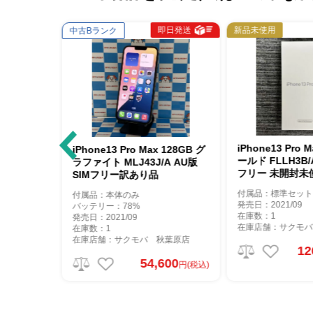
即日発送
即日発送
新品未使用
中古Bランク
 128GB シ
iPhone13 Pro 
iPhone13 Pro Max 128GB グ
A AU版
ールド FLLH3B/
ラファイト MLJ43J/A AU版
品
フリー 未開封未
SIMフリー訳あり品
付属品：標準セット
付属品：本体のみ
発売日：2021/09
バッテリー：78%
在庫数：1
発売日：2021/09
在庫店舗：サクモバ
在庫数：1
秋葉原店
在庫店舗：サクモバ 秋葉原店
12
800
54,600
円(税込)
円(税込)