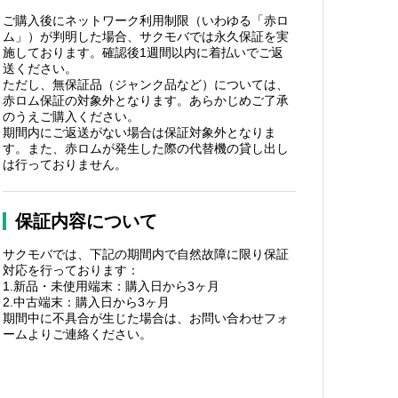
ご購入後にネットワーク利用制限（いわゆる「赤ロ
ム」）が判明した場合、サクモバでは永久保証を実
施しております。確認後1週間以内に着払いでご返
送ください。
ただし、無保証品（ジャンク品など）については、
赤ロム保証の対象外となります。あらかじめご了承
のうえご購入ください。
期間内にご返送がない場合は保証対象外となりま
す。また、赤ロムが発生した際の代替機の貸し出し
は行っておりません。
保証内容について
サクモバでは、下記の期間内で自然故障に限り保証
対応を行っております：
1.新品・未使用端末：購入日から3ヶ月
2.中古端末：購入日から3ヶ月
期間中に不具合が生じた場合は、お問い合わせフォ
ームよりご連絡ください。