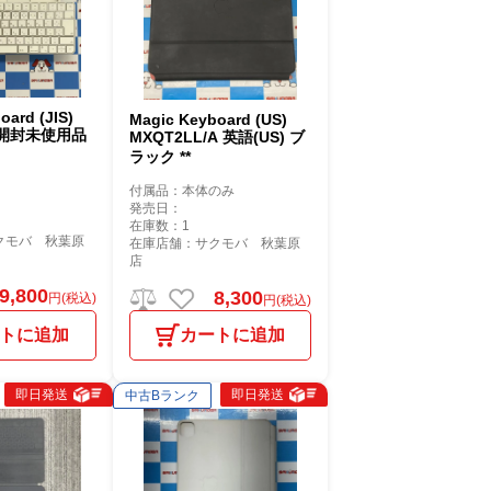
oard (JIS)
Magic Keyboard (US)
A 開封未使用品
MXQT2LL/A 英語(US) ブ
ラック **
付属品：本体のみ
発売日：
在庫数：1
クモバ 秋葉原
在庫店舗：サクモバ 秋葉原
店
9,800
8,300
円(税込)
円(税込)
トに追加
カートに追加
即日発送
即日発送
中古Bランク