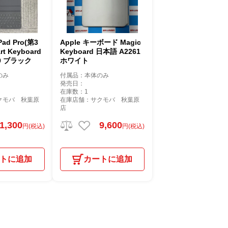
ad Pro(第3
Apple キーボード Magic
t Keyboard
Keyboard 日本語 A2261
A2039 ブラック
ホワイト
のみ
付属品：本体のみ
発売日：
在庫数：1
クモバ 秋葉原
在庫店舗：サクモバ 秋葉原
店
1,300
9,600
円(税込)
円(税込)
トに追加
カートに追加