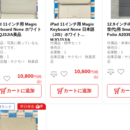
ad 11インチ用 Magic
iPad 11インチ用 Magic
12.9インチiP
yboard None ホワイト
Keyboard None 日本語
世代)用 Smar
QJ3J/A美品
（JIS）ホワイト
Folio 
MJQJ3J/A
属品：写真に載っているも
付属品：標準セット
付属品：本体
が全てです。
発売日：
発売日：
売日：
在庫数：1
在庫数：1
数：1
在庫店舗：サクモバ 秋葉原
在庫店舗：サ
庫店舗：サクモバ 秋葉原
店
店
10,600
円(税
10,800
円(税
込)
込)
カートに追加
カートに追加
カー
即日発送
Bランク