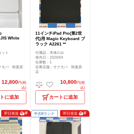
c
11インチiPad Pro(第2世
JIS White
代)用 Magic Keyboard ブ
ラック A2261 **
セット
付属品：本体のみ
発売日：2020/04
在庫数：1
クモバ 秋葉原
在庫店舗：サクモバ 秋葉原
店
12,800
10,800
円(税
円(税
込)
込)
トに追加
カートに追加
即日発送
即日発送
中古Bランク