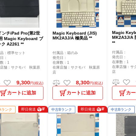
Magic Keyb
インチiPad Pro(第2世
Magic Keyboard (JIS)
MK2A3J/
MK2A3J/A 極美品 **
用 Magic Keyboard ブ
**
ク A2261 **
付属品：
属品：標準セット
付属品：箱のみ
発売日：
売日：
発売日：
在庫数：1
数：1
在庫数：1
在庫店舗：サ
庫店舗：サクモバ 秋葉原
在庫店舗：サクモバ 秋葉原
店
店
9,300
8,300
円(税込)
円(税込)
カートに追加
カートに追加
カー
即日発送
即日発送
Aランク
中古Bランク
中古Bランク