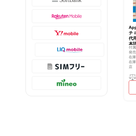
Ap
チ 
代用
付
発
在庫
在
店