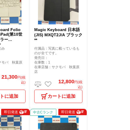
oard Folio
Magic Keyboard 日本語
iPad(第10世
(JIS) MXQT2J/A ブラック
カラー
**
*
のみ
付属品：写真に載っているも
のが全てです。
発売日：
クモバ 秋葉原
在庫数：1
在庫店舗：サクモバ 秋葉原
店
21,300
円(税
12,800
円(税
込)
込)
トに追加
カートに追加
即日発送
即日発送
中古Cランク