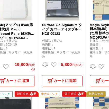
ple(アップル) iPad(第
Surface Go Signature タ
Magic Keyb
日本語(JIS) 
世代)用 Magic
イプ カバー アイスブルー
代)用 標準
yboard Folio 日本語
KCS-00123
MQDP3J/A 
イト MLPV3J/A -
属品：本体のみ
付属品：箱のみ
付属品：本体
日：2024/10
発売日：
発売日：
数：1
在庫数：1
在庫数：1
庫店舗：サクモバ 秋葉原
在庫店舗：サクモバ 秋葉原
在庫店舗：サ
店
店
19,800
5,800
円(税
円(税込)
込)
カートに追加
カートに追加
カー
即日発送
即日発送
新品未使用
Cランク
中古Aランク