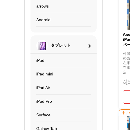
arrows
Android
Sma
iPa
ペー
タブレット
付
発
iPad
在庫
在
店
iPad mini
iPad Air
iPad Pro
中古
Surface
Galaxy Tab