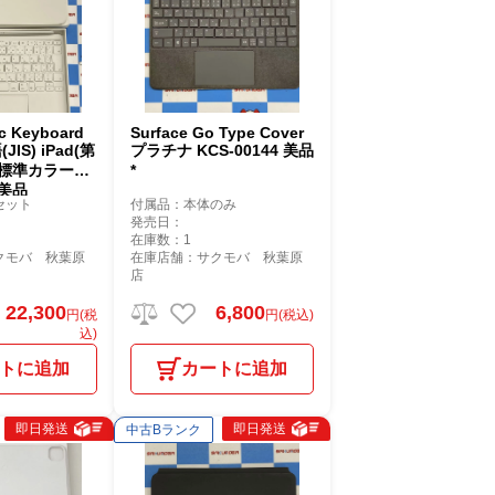
c Keyboard
Surface Go Type Cover
JIS) iPad(第
プラチナ KCS-00144 美品
* 標準カラー
*
 美品
セット
付属品：本体のみ
発売日：
在庫数：1
クモバ 秋葉原
在庫店舗：サクモバ 秋葉原
店
22,300
6,800
円(税
円(税込)
込)
トに追加
カートに追加
即日発送
即日発送
中古Bランク