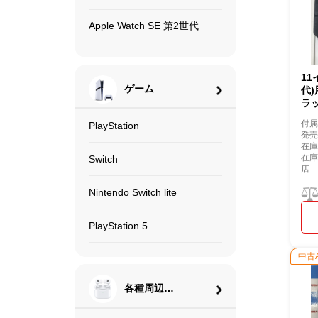
Apple Watch SE 第2世代
11
ゲーム
代)
ラッ
付
PlayStation
発
在庫
在
Switch
店
Nintendo Switch lite
PlayStation 5
中古
各種周辺機
器