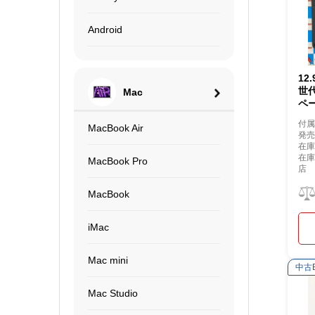
Android
12
世代)
Mac
ペー
付
MacBook Air
発
在庫
在
MacBook Pro
店
MacBook
iMac
Mac mini
中古
Mac Studio