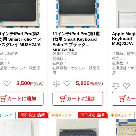
.9インチiPad Pro(第3
11インチiPad Pro(第1世
Apple Magi
Keyboard 
用 Smart Folio ** ス
代)用 Smart Keyboard
MJQJ3J/A
スグレイ MU8H2J/A
Folio ** ブラック
MU8G2J/A
属品：箱のみ
付属品：箱のみ
付属品：標準
売日：
発売日：
発売日：
数：1
在庫数：1
在庫数：1
庫店舗：サクモバ 秋葉原
在庫店舗：サクモバ 秋葉原
在庫店舗：サ
店
店
3,500
5,800
円(税込)
円(税込)
カートに追加
カートに追加
カー
即日発送
即日発送
Bランク
中古Aランク
中古Aランク