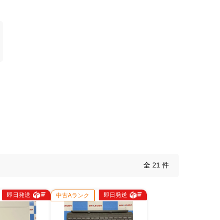
全 21 件
即日発送
即日発送
中古Aランク