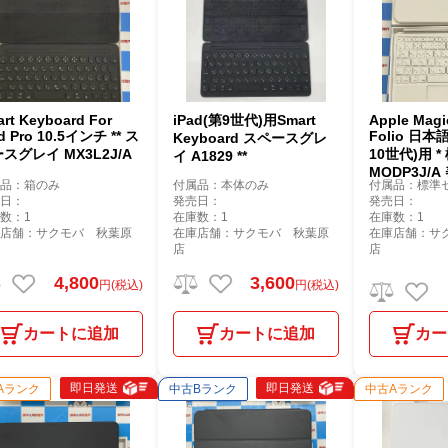
rt Keyboard For
iPad(第9世代)用Smart
Apple Magi
d Pro 10.5インチ ** ス
Folio 日本語(
Keyboard スペースグレ
スグレイ MX3L2J/A
10世代)用 
イ A1829 **
MQDP3J/A
属品：箱のみ
付属品：本体のみ
付属品：標準
売日：
発売日：
発売日：
数：1
在庫数：1
在庫数：1
庫店舗：サクモバ 秋葉原
在庫店舗：サクモバ 秋葉原
在庫店舗：サ
店
店
4,800
3,600
円(税込)
円(税込)
カートに追加
カートに追加
カー
即日発送
即日発送
Aランク
中古Bランク
中古Aランク