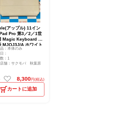
ple(アップル) 11イン
iPad Pro 第3／2／1世
 Magic Keyboard 日
本語 MJQJ3J/A ホワイト
属品：本体のみ
売日：
数：1
庫店舗：サクモバ 秋葉原
8,300
円(税込)
カートに追加