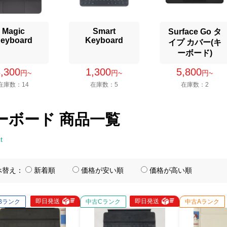
Magic
Smart
Surface Go タ
eyboard
Keyboard
イプ カバー(キ
ーボード)
8,300
1,300
5,800
円~
円~
円~
在庫数：14
在庫数：5
在庫数：2
ーボード 商品一覧
t
べ替え：
新着順
価格が安い順
価格が高い順
即日発送
即日発送
Bランク
中古Cランク
中古Aランク