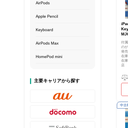
AirPods
Apple Pencil
iP
Ke
Keyboard
MJ
付
AirPods Max
の
発
在庫
HomePod mini
在
店
主要キャリアから探す
中古