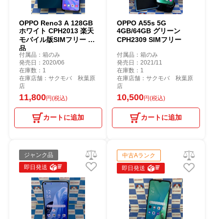
OPPO Reno3 A 128GB
OPPO A55s 5G
ホワイト CPH2013 楽天
4GB/64GB グリーン
モバイル版SIMフリー 美
CPH2309 SIMフリー
品
付属品：箱のみ
付属品：箱のみ
発売日：2020/06
発売日：2021/11
在庫数：1
在庫数：1
在庫店舗：サクモバ 秋葉原
在庫店舗：サクモバ 秋葉原
店
店
11,800
10,500
円(税込)
円(税込)
カートに追加
カートに追加
ジャンク品
中古Aランク
即日発送
即日発送