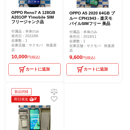
OPPO Reno7 A 128GB
OPPO A5 2020 64GB ブ
A201OP Y!mobile SIM
ルー CPH1943 - 楽天モ
フリージャンク品
バイルSIMフリー 美品
付属品：本体のみ
付属品：本体のみ
発売日：2022/06
発売日：2019/11
在庫数：1
在庫数：1
在庫店舗：サクモバ 秋葉原
在庫店舗：サクモバ 秋葉原
店
店
10,000
9,600
円(税込)
円(税込)
カートに追加
カートに追加
新品同様
即日発送