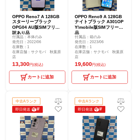
OPPO Reno7 A 128GB
OPPO Reno9 A 128GB
スターリーブラック
ナイトブラック A301OP
OPG04 AU版SIMフリー
Y!mobile版SIMフリー美
訳あり品
品
付属品：本体のみ
付属品：箱のみ
発売日：2022/06
発売日：2023/06
在庫数：1
在庫数：1
在庫店舗：サクモバ 秋葉原
在庫店舗：サクモバ 秋葉原
店
店
13,300
19,600
円(税込)
円(税込)
カートに追加
カートに追加
中古Aランク
中古Aランク
即日発送
即日発送