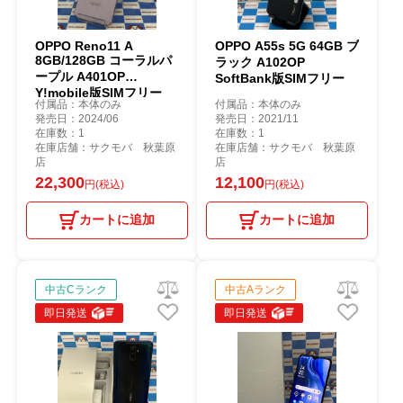
OPPO Reno11 A
OPPO A55s 5G 64GB ブ
8GB/128GB コーラルパ
ラック A102OP
ープル A401OP
SoftBank版SIMフリー
Y!mobile版SIMフリー
付属品：本体のみ
付属品：本体のみ
発売日：2024/06
発売日：2021/11
在庫数：1
在庫数：1
在庫店舗：サクモバ 秋葉原
在庫店舗：サクモバ 秋葉原
店
店
22,300
12,100
円(税込)
円(税込)
カートに追加
カートに追加
中古Cランク
中古Aランク
即日発送
即日発送