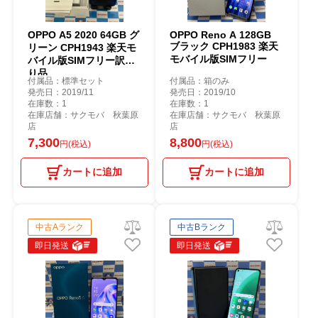
OPPO A5 2020 64GB グ
OPPO Reno A 128GB
ブラック CPH1983 楽天
リーン CPH1943 楽天モ
モバイル版SIMフリー
バイル版SIMフリー訳あ
り品
付属品：標準セット
付属品：箱のみ
発売日：2019/11
発売日：2019/10
在庫数：1
在庫数：1
在庫店舗：サクモバ 秋葉原
在庫店舗：サクモバ 秋葉原
店
店
7,300
8,800
円(税込)
円(税込)
カートに追加
カートに追加
中古Aランク
中古Bランク
即日発送
即日発送