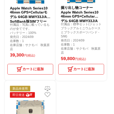
掘り出し物コーナー
Apple Watch Series10
46mm GPS+Cellularモ
Apple Watch Series10
46mm GPS+Cellularモ
デル 64GB MWY33J/A
デル 64GB MWY33J/A
SoftBank版SIMフリー
付属品：標準セット(ジェット
付属品：写真に載っているも
SoftBank版SIMフリー
ジェットブラック
ブラックアルミニウムケース
のが全てです。
未開封未使用品 ジェット
とブラックスポーツバンド -
バッテリー：100%
ブラック
S/M)
発売日：2024/09
発売日：2024/09
在庫数：1
在庫数：1
在庫店舗：サクモバ 秋葉原
在庫店舗：サクモバ 秋葉原
店
店
39,300
円(税込)
59,800
円(税込)
カートに追加
カートに追加
新品未使用
即日発送