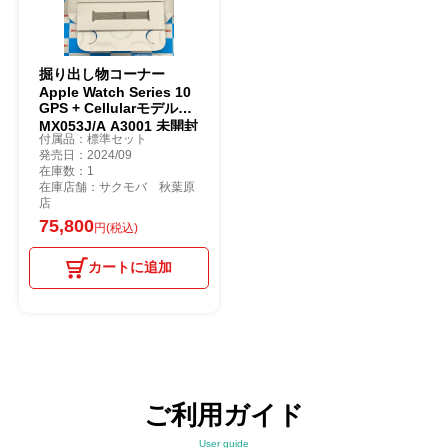
掘り出し物コーナー
Apple Watch Series 10
GPS + Cellularモデル
MX053J/A A3001 未開封
付属品：標準セット
品 スレート
発売日：2024/09
在庫数：1
在庫店舗：サクモバ 秋葉原
店
75,800
円(税込)
カートに追加
ご利用ガイド
User guide