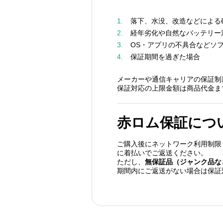
1.
落下、水没、改造などによる
2.
経年劣化や自然なバッテリー
3.
OS・アプリの不具合などソ
4.
保証期間を過ぎた場合
メーカーや通信キャリアの保証制
保証対応の上限金額は商品代金ま
赤ロム保証につ
ご購入後にネットワーク利用制限
に着払いでご返送ください。
ただし、
無保証品（ジャンク品な
期間内にご返送がない場合は保証