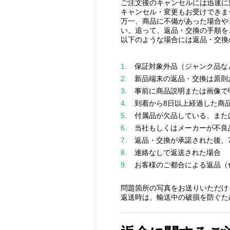
ご注文後のキャンセルには迅速に
キャンセル・変更もお受けできま
万一、商品に不備があった場合や
い。追って、返品・交換の手順を
以下のような場合には返品・交換
1.
保証対象外品（ジャンク品な
2.
新品端末の返品・交換は原則
3.
事前に商品説明または画像で
4.
到着から8日以上経過した商
5.
付属品が欠品している、また
6.
当社もしくはメーカーが不良
7.
返品・交換が承諾された後、
8.
連絡なしで返送された場合
9.
お客様のご都合による返品（
問題箇所の写真をお送りいただけ
返送時は、輸送中の破損を防ぐた