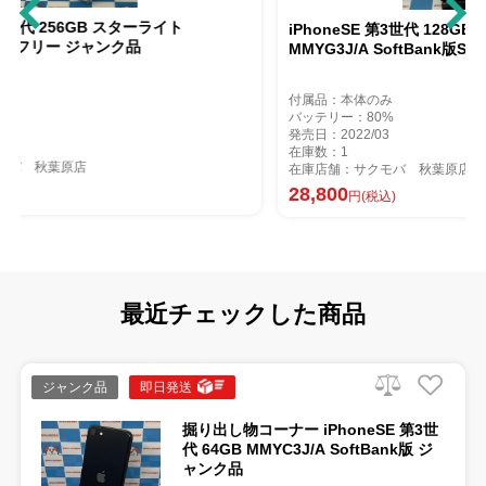
ターライト
iPhoneSE 第3世代 128GB スターライト
品
MMYG3J/A SoftBank版SIMフリー 美品
付属品：本体のみ
バッテリー：80%
発売日：2022/03
在庫数：1
在庫店舗：サクモバ 秋葉原店
28,800
円(税込)
最近チェックした商品
ジャンク品
即日発送
掘り出し物コーナー iPhoneSE 第3世
代 64GB MMYC3J/A SoftBank版 ジ
ャンク品