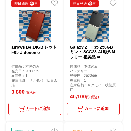
即日発送
即日発送
arrows Be 14GB レッド
Galaxy Z Flip5 256GB
ミント SCG23 AU版SIM
F05-J docomo
フリー 極美品 au
付属品：本体のみ
付属品：本体のみ
発売日：2017/06
バッテリー：₋
在庫数：1
発売日：2023/09
在庫店舗：サクモバ 秋葉原
在庫数：1
店
在庫店舗：サクモバ 秋葉原
店
3,800
円(税込)
46,100
円(税込)
カートに追加
カートに追加