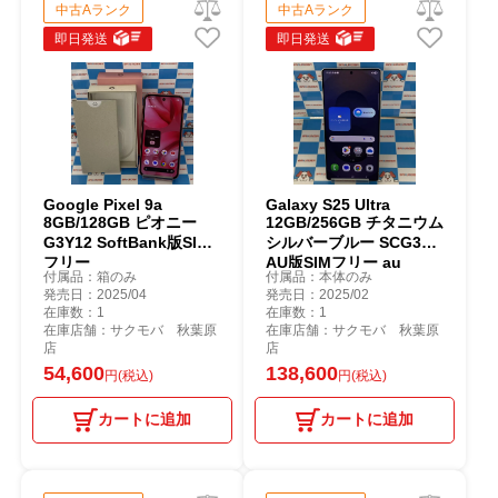
中古Aランク
中古Aランク
即日発送
即日発送
Google Pixel 9a
Galaxy S25 Ultra
8GB/128GB ピオニー
12GB/256GB チタニウム
G3Y12 SoftBank版SIM
シルバーブルー SCG32
フリー
AU版SIMフリー au
付属品：箱のみ
付属品：本体のみ
発売日：2025/04
発売日：2025/02
在庫数：1
在庫数：1
在庫店舗：サクモバ 秋葉原
在庫店舗：サクモバ 秋葉原
店
店
54,600
138,600
円(税込)
円(税込)
カートに追加
カートに追加