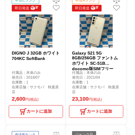
中古Cランク
中古Aランク
即日発送
即日発送
DIGNO J 32GB ホワイト
Galaxy S21 5G
8GB/256GB ファントム
704KC SoftBank
ホワイト SC-51B
docomo版SIMフリー
付属品：本体のみ
付属品：本体のみ
発売日：2018/07
発売日：2021/04
在庫数：1
在庫数：1
在庫店舗：サクモバ 秋葉原
在庫店舗：サクモバ 秋葉原
店
店
2,600
23,100
円(税込)
円(税込)
カートに追加
カートに追加
ジャンク品
中古Bランク