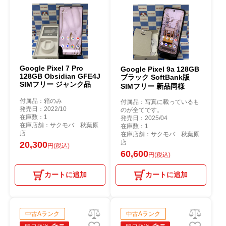
Google Pixel 7 Pro
Google Pixel 9a 128GB
128GB Obsidian GFE4J
ブラック SoftBank版
SIMフリー ジャンク品
SIMフリー 新品同様
付属品：箱のみ
付属品：写真に載っているも
発売日：2022/10
のが全てです。
在庫数：1
発売日：2025/04
在庫店舗：サクモバ 秋葉原
在庫数：1
店
在庫店舗：サクモバ 秋葉原
店
20,300
円(税込)
60,600
円(税込)
カートに追加
カートに追加
中古Aランク
中古Aランク