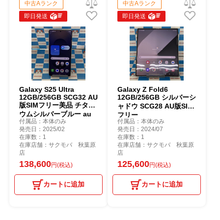
中古Aランク
中古Aランク
即日発送
即日発送
Galaxy S25 Ultra
Galaxy Z Fold6
12GB/256GB SCG32 AU
12GB/256GB シルバーシ
版SIMフリー美品 チタニ
ャドウ SCG28 AU版SIM
ウムシルバーブルー au
フリー
付属品：本体のみ
付属品：本体のみ
発売日：2025/02
発売日：2024/07
在庫数：1
在庫数：1
在庫店舗：サクモバ 秋葉原
在庫店舗：サクモバ 秋葉原
店
店
138,600
125,600
円(税込)
円(税込)
カートに追加
カートに追加