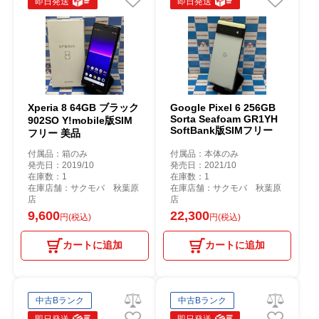
即日発送
即日発送
Xperia 8 64GB ブラック
Google Pixel 6 256GB
Sorta Seafoam GR1YH
902SO Y!mobile版SIM
SoftBank版SIMフリー
フリー 美品
付属品：箱のみ
付属品：本体のみ
発売日：2019/10
発売日：2021/10
在庫数：1
在庫数：1
在庫店舗：サクモバ 秋葉原
在庫店舗：サクモバ 秋葉原
店
店
9,600
22,300
円(税込)
円(税込)
カートに追加
カートに追加
中古Bランク
中古Bランク