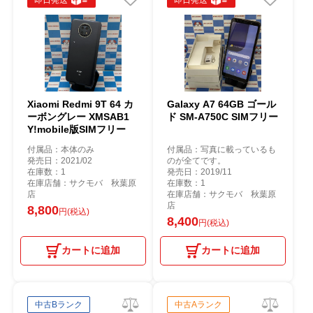
即日発送
即日発送
Xiaomi Redmi 9T 64 カ
Galaxy A7 64GB ゴール
ーボングレー XMSAB1
ド SM-A750C SIMフリー
Y!mobile版SIMフリー
付属品：本体のみ
付属品：写真に載っているも
発売日：2021/02
のが全てです。
在庫数：1
発売日：2019/11
在庫店舗：サクモバ 秋葉原
在庫数：1
店
在庫店舗：サクモバ 秋葉原
店
8,800
円(税込)
8,400
円(税込)
カートに追加
カートに追加
中古Bランク
中古Aランク