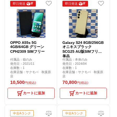
即日発送
即日発送
OPPO A55s 5G
Galaxy S24 8GB/256GB
4GB/64GB グリーン
オニキスブラック
CPH2309 SIMフリー
SCG25 AU版SIMフリー
美品
付属品：箱のみ
付属品：本体のみ
発売日：2021/11
発売日：2024/04
在庫数：1
在庫数：1
在庫店舗：サクモバ 秋葉原
在庫店舗：サクモバ 秋葉原
店
店
10,500
70,800
円(税込)
円(税込)
カートに追加
カートに追加
中古Aランク
中古Aランク