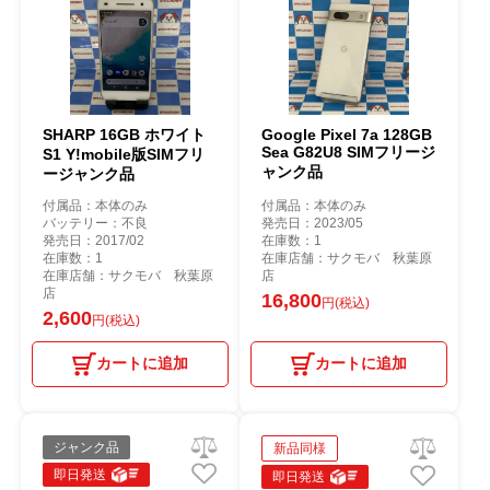
SHARP 16GB ホワイト
Google Pixel 7a 128GB
Sea G82U8 SIMフリージ
S1 Y!mobile版SIMフリ
ャンク品
ージャンク品
付属品：本体のみ
付属品：本体のみ
バッテリー：不良
発売日：2023/05
発売日：2017/02
在庫数：1
在庫数：1
在庫店舗：サクモバ 秋葉原
在庫店舗：サクモバ 秋葉原
店
店
16,800
円(税込)
2,600
円(税込)
カートに追加
カートに追加
ジャンク品
新品同様
即日発送
即日発送