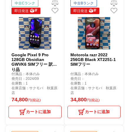
中古Cランク
中古Bランク
即日発送
即日発送
Google Pixel 9 Pro
Motorola razr 2022
128GB Obsidian
256GB Black XT2251-1
GWVK6 SIMフリー 訳あ
SIMフリー
り品
付属品：本体のみ
付属品：本体のみ
発売日：2024/09
発売日：
在庫数：1
在庫数：1
在庫店舗：サクモバ 秋葉原
在庫店舗：サクモバ 秋葉原
店
店
74,800
34,800
円(税込)
円(税込)
カートに追加
カートに追加