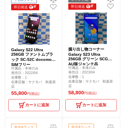
即日発送
即日発送
掘り出し物コーナー
Galaxy S22 Ultra
256GB ファントムブラ
Galaxy S23 Ultra
256GB グリーン SCG20
ック SC-52C docomo版
AU版ジャンク品
SIMフリー
付属品：本体のみ
付属品：本体のみ
発売日：2023/04
発売日：2022/04
在庫数：1
在庫数：1
在庫店舗：サクモバ 秋葉原
在庫店舗：サクモバ 秋葉原
店
店
58,800
55,800
円(税込)
円(税込)
カートに追加
カートに追加
中古Aランク
中古Aランク