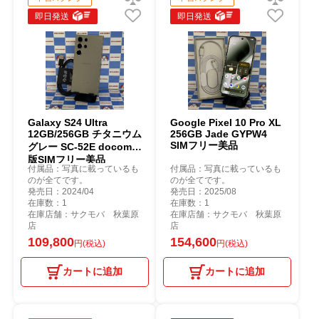
即日発送
即日発送
Galaxy S24 Ultra
Google Pixel 10 Pro XL
12GB/256GB チタニウム
256GB Jade GYPW4
SIMフリー美品
グレー SC-52E docomo
版SIMフリー美品
付属品：写真に載っているも
付属品：写真に載っているも
のが全てです。
のが全てです。
発売日：2024/04
発売日：2025/08
在庫数：1
在庫数：1
在庫店舗：サクモバ 秋葉原
在庫店舗：サクモバ 秋葉原
店
店
109,800
154,600
円(税込)
円(税込)
カートに追加
カートに追加