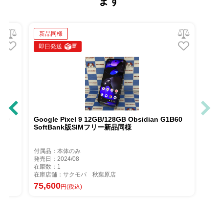
ます
新品同様
即日発送
128GB Obsidian G1B60
Google Pixel 9 12GB/128GB Obsidi
SoftBank版SIMフリー新品同様
付属品：本体のみ
発売日：2024/08
在庫数：1
原店
在庫店舗：サクモバ 秋葉原店
75,600
円(税込)