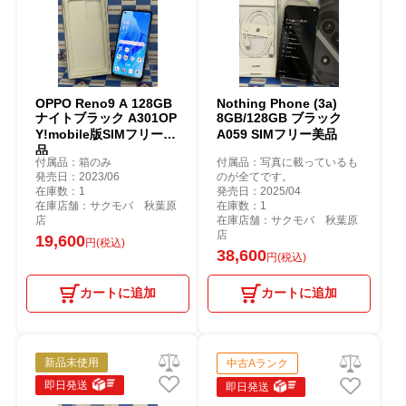
OPPO Reno9 A 128GB
Nothing Phone (3a)
ナイトブラック A301OP
8GB/128GB ブラック
Y!mobile版SIMフリー美
A059 SIMフリー美品
品
付属品：箱のみ
付属品：写真に載っているも
発売日：2023/06
のが全てです。
在庫数：1
発売日：2025/04
在庫店舗：サクモバ 秋葉原
在庫数：1
店
在庫店舗：サクモバ 秋葉原
店
19,600
円(税込)
38,600
円(税込)
カートに追加
カートに追加
新品未使用
中古Aランク
即日発送
即日発送