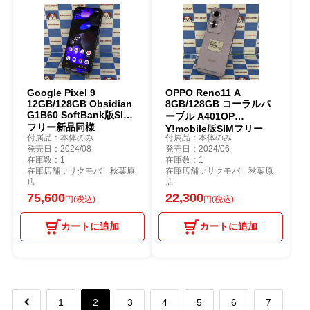
Google Pixel 9
OPPO Reno11 A
12GB/128GB Obsidian
8GB/128GB コーラルパ
G1B60 SoftBank版SIM
ープル A401OP
フリー新品同様
Y!mobile版SIMフリー
付属品：本体のみ
付属品：本体のみ
発売日：2024/08
発売日：2024/06
在庫数：1
在庫数：1
在庫店舗：サクモバ 秋葉原
在庫店舗：サクモバ 秋葉原
店
店
75,600
22,300
円(税込)
円(税込)
カートに追加
カートに追加
1
2
3
4
5
6
7