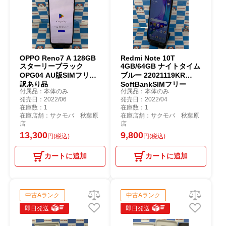
OPPO Reno7 A 128GB
Redmi Note 10T
スターリーブラック
4GB/64GB ナイトタイム
OPG04 AU版SIMフリー
ブルー 22021119KR
訳あり品
SoftBankSIMフリー
付属品：本体のみ
付属品：本体のみ
発売日：2022/06
発売日：2022/04
在庫数：1
在庫数：1
在庫店舗：サクモバ 秋葉原
在庫店舗：サクモバ 秋葉原
店
店
13,300
9,800
円(税込)
円(税込)
カートに追加
カートに追加
中古Aランク
中古Aランク
即日発送
即日発送