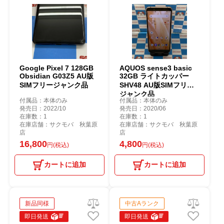
Google Pixel 7 128GB
AQUOS sense3 basic
Obsidian G03Z5 AU版
32GB ライトカッパー
SIMフリージャンク品
SHV48 AU版SIMフリー
ジャンク品
付属品：本体のみ
付属品：本体のみ
発売日：2022/10
発売日：2020/06
在庫数：1
在庫数：1
在庫店舗：サクモバ 秋葉原
在庫店舗：サクモバ 秋葉原
店
店
16,800
4,800
円(税込)
円(税込)
カートに追加
カートに追加
新品同様
中古Aランク
即日発送
即日発送