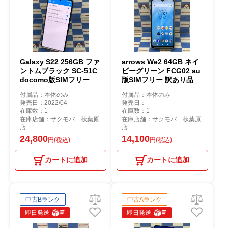
Galaxy S22 256GB ファ
arrows We2 64GB ネイ
ントムブラック SC-51C
ビーグリーン FCG02 au
docomo版SIMフリー
版SIMフリー 訳あり品
付属品：本体のみ
付属品：本体のみ
発売日：2022/04
発売日：
在庫数：1
在庫数：1
在庫店舗：サクモバ 秋葉原
在庫店舗：サクモバ 秋葉原
店
店
24,800
14,100
円(税込)
円(税込)
カートに追加
カートに追加
中古Bランク
中古Aランク
即日発送
即日発送