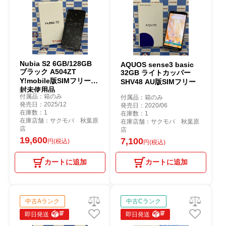
Nubia S2 6GB/128GB
AQUOS sense3 basic
ブラック A504ZT
32GB ライトカッパー
Y!mobile版SIMフリー開
SHV48 AU版SIMフリー
封未使用品
付属品：箱のみ
付属品：箱のみ
発売日：2025/12
発売日：2020/06
在庫数：1
在庫数：1
在庫店舗：サクモバ 秋葉原
在庫店舗：サクモバ 秋葉原
店
店
19,600
7,100
円(税込)
円(税込)
カートに追加
カートに追加
中古Aランク
中古Cランク
即日発送
即日発送