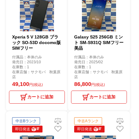
Xperia 5 V 128GB ブラ
Galaxy S25 256GB ミン
ック SO-53D docomo版
ト SM-S931Q SIMフリー
SIMフリー
美品
付属品：本体のみ
付属品：本体のみ
発売日：2023/10
発売日：2025/02
在庫数：1
在庫数：1
在庫店舗：サクモバ 秋葉原
在庫店舗：サクモバ 秋葉原
店
店
49,100
86,800
円(税込)
円(税込)
カートに追加
カートに追加
中古Bランク
中古Aランク
即日発送
即日発送