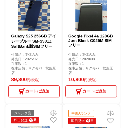
Galaxy S25 256GB アイ
Google Pixel 4a 128GB
Just Black G025M SIM
シーブルー SM-S931Z
フリー
SoftBank版SIMフリー
付属品：本体のみ
付属品：本体のみ
発売日：2025/02
発売日：2020/08
在庫数：1
在庫数：1
在庫店舗：サクモバ 秋葉原
在庫店舗：サクモバ 秋葉原
店
店
89,800
10,800
円(税込)
円(税込)
カートに追加
カートに追加
ジャンク品
中古Aランク
即日発送
即日発送