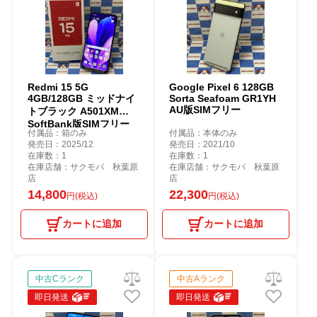
Redmi 15 5G
Google Pixel 6 128GB
4GB/128GB ミッドナイ
Sorta Seafoam GR1YH
AU版SIMフリー
トブラック A501XM
SoftBank版SIMフリー
付属品：箱のみ
付属品：本体のみ
極美品
発売日：2025/12
発売日：2021/10
在庫数：1
在庫数：1
在庫店舗：サクモバ 秋葉原
在庫店舗：サクモバ 秋葉原
店
店
14,800
22,300
円(税込)
円(税込)
カートに追加
カートに追加
中古Cランク
中古Aランク
即日発送
即日発送