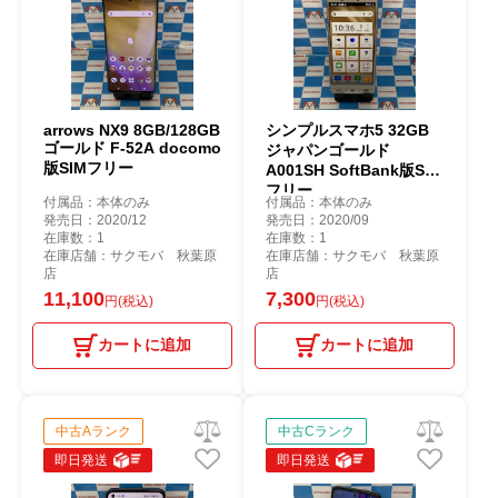
arrows NX9 8GB/128GB
シンプルスマホ5 32GB
ゴールド F-52A docomo
ジャパンゴールド
版SIMフリー
A001SH SoftBank版SIM
フリー
付属品：本体のみ
付属品：本体のみ
発売日：2020/12
発売日：2020/09
在庫数：1
在庫数：1
在庫店舗：サクモバ 秋葉原
在庫店舗：サクモバ 秋葉原
店
店
11,100
7,300
円(税込)
円(税込)
カートに追加
カートに追加
中古Aランク
中古Cランク
即日発送
即日発送