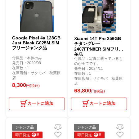
Google Pixel 4a 128GB
Xiaomi 14T Pro 256GB
Just Black G025M SIM
チタングレー
フリージャンク品
2407FPN8ER SIMフリー
美品
付属品：本体のみ
付属品：写真に載っているも
発売日：2020/08
のが全てです。
在庫数：1
発売日：2024/11
在庫店舗：サクモバ 秋葉原
在庫数：1
店
在庫店舗：サクモバ 秋葉原
店
8,300
円(税込)
68,800
円(税込)
カートに追加
カートに追加
ジャンク品
ジャンク品
即日発送
即日発送