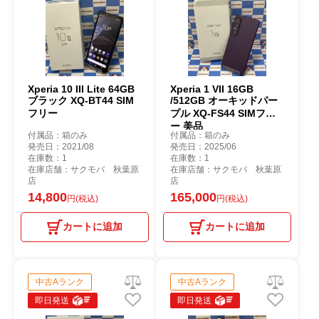
Xperia 10 III Lite 64GB
Xperia 1 VII 16GB
ブラック XQ-BT44 SIM
/512GB オーキッドパー
フリー
プル XQ-FS44 SIMフリ
ー 美品
付属品：箱のみ
付属品：箱のみ
発売日：2021/08
発売日：2025/06
在庫数：1
在庫数：1
在庫店舗：サクモバ 秋葉原
在庫店舗：サクモバ 秋葉原
店
店
14,800
165,000
円(税込)
円(税込)
カートに追加
カートに追加
中古Aランク
中古Aランク
即日発送
即日発送