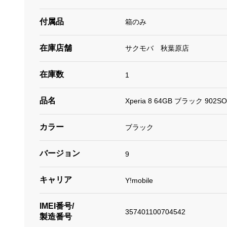
付属品
箱のみ
在庫店舗
サクモバ 秋葉原店
在庫数
1
品名
Xperia 8 64GB ブラック 902S
カラー
ブラック
バージョン
9
キャリア
Y!mobile
IMEI番号/
357401100704542
製造番号