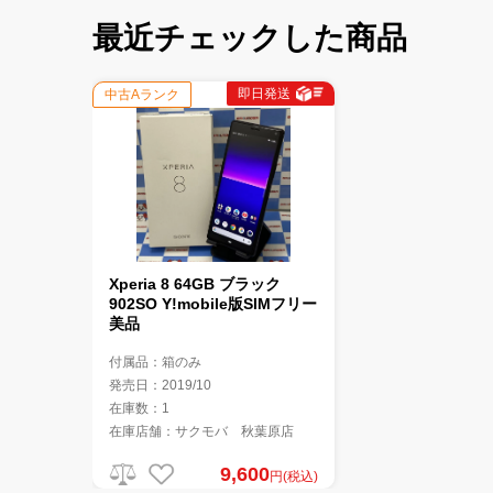
最近チェックした商品
即日発送
中古Aランク
Xperia 8 64GB ブラック
902SO Y!mobile版SIMフリー
美品
付属品：箱のみ
発売日：2019/10
在庫数：1
在庫店舗：サクモバ 秋葉原店
9,600
円(税込)