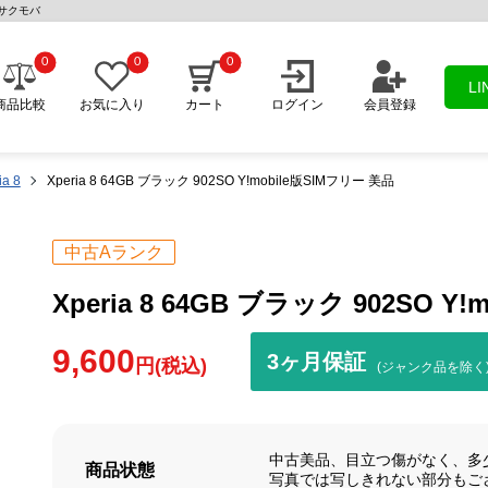
売のサクモバ
0
0
0
L
商品比較
お気に入り
カート
ログイン
会員登録
ia 8
Xperia 8 64GB ブラック 902SO Y!mobile版SIMフリー 美品
中古Aランク
Xperia 8 64GB ブラック 902SO Y
9,600
3ヶ月保証
円(税込)
(ジャンク品を除く
中古美品、目立つ傷がなく、多
商品状態
写真では写しきれない部分もご