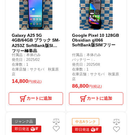
Galaxy A25 5G
Google Pixel 10 128GB
4GB/64GB ブラック SM-
Obsidian gl066
SoftBank版SIMフリー
A253Z SoftBank版SIM
フリー極美品
付属品：本体のみ
付属品：本体のみ
発売日：2025/02
バッテリー：₋
在庫数：1
発売日：2025/08
在庫店舗：サクモバ 秋葉原
在庫数：1
店
在庫店舗：サクモバ 秋葉原
店
14,800
円(税込)
86,800
円(税込)
カートに追加
カートに追加
ジャンク品
中古Aランク
即日発送
即日発送