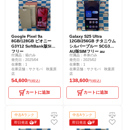
Google Pixel 9a
Galaxy S25 Ultra
8GB/128GB ピオニー
12GB/256GB チタニウム
G3Y12 SoftBank版SIM
シルバーブルー SCG32
フリー
AU版SIMフリー au
付属品：箱のみ
付属品：本体のみ
発売日：2025/04
発売日：2025/02
在庫数：1
在庫数：1
在庫店舗：サクモバ 秋葉原
在庫店舗：サクモバ 秋葉原
店
店
54,600
138,600
円(税込)
円(税込)
カートに追加
カートに追加
中古Aランク
中古Aランク
即日発送
即日発送