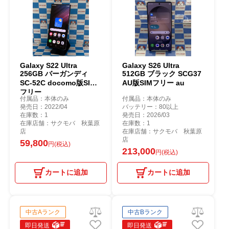
Galaxy S22 Ultra
Galaxy S26 Ultra
256GB バーガンディ
512GB ブラック SCG37
SC-52C docomo版SIM
AU版SIMフリー au
フリー
付属品：本体のみ
付属品：本体のみ
発売日：2022/04
バッテリー：80以上
在庫数：1
発売日：2026/03
在庫店舗：サクモバ 秋葉原
在庫数：1
店
在庫店舗：サクモバ 秋葉原
店
59,800
円(税込)
213,000
円(税込)
カートに追加
カートに追加
中古Aランク
中古Bランク
即日発送
即日発送