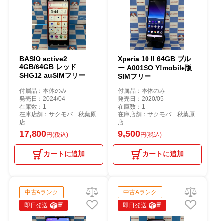
BASIO active2
Xperia 10 II 64GB ブル
4GB/64GB レッド
ー A001SO Y!mobile版
SHG12 auSIMフリー
SIMフリー
付属品：本体のみ
付属品：本体のみ
発売日：2024/04
発売日：2020/05
在庫数：1
在庫数：1
在庫店舗：サクモバ 秋葉原
在庫店舗：サクモバ 秋葉原
店
店
17,800
9,500
円(税込)
円(税込)
カートに追加
カートに追加
中古Aランク
中古Aランク
即日発送
即日発送