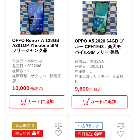
OPPO Reno7 A 128GB
OPPO A5 2020 64GB ブ
A201OP Y!mobile SIM
ルー CPH1943 - 楽天モ
フリージャンク品
バイルSIMフリー 美品
付属品：本体のみ
付属品：本体のみ
発売日：2022/06
発売日：2019/11
在庫数：1
在庫数：1
在庫店舗：サクモバ 秋葉原
在庫店舗：サクモバ 秋葉原
店
店
10,000
9,600
円(税込)
円(税込)
カートに追加
カートに追加
新品未使用
中古Bランク
即日発送
即日発送