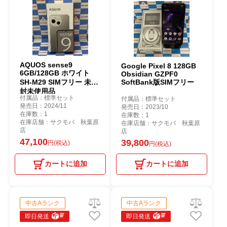
AQUOS sense9
Google Pixel 8 128GB
6GB/128GB ホワイト
Obsidian GZPF0
SH-M29 SIMフリー 未開
SoftBank版SIMフリー
封未使用品
付属品：標準セット
付属品：標準セット
発売日：2024/11
発売日：2023/10
在庫数：1
在庫数：1
在庫店舗：サクモバ 秋葉原
在庫店舗：サクモバ 秋葉原
店
店
47,100
39,800
円(税込)
円(税込)
カートに追加
カートに追加
中古Aランク
中古Aランク
即日発送
即日発送