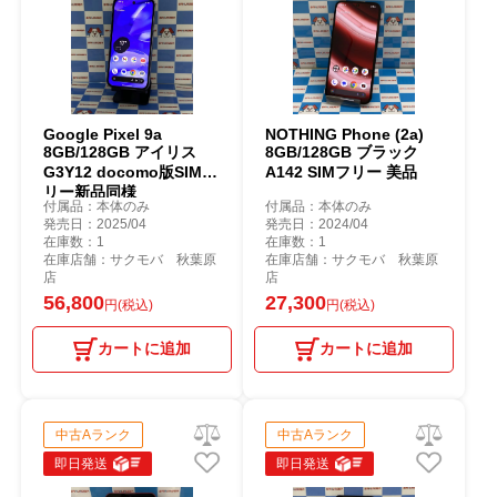
Google Pixel 9a
NOTHING Phone (2a)
8GB/128GB アイリス
8GB/128GB ブラック
G3Y12 docomo版SIMフ
A142 SIMフリー 美品
リー新品同様
付属品：本体のみ
付属品：本体のみ
発売日：2025/04
発売日：2024/04
在庫数：1
在庫数：1
在庫店舗：サクモバ 秋葉原
在庫店舗：サクモバ 秋葉原
店
店
56,800
27,300
円(税込)
円(税込)
カートに追加
カートに追加
中古Aランク
中古Aランク
即日発送
即日発送