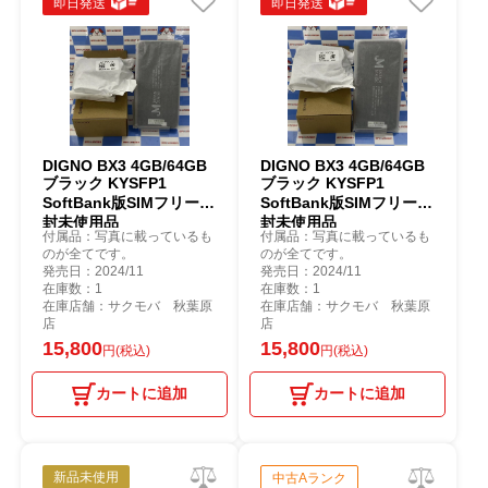
即日発送
即日発送
DIGNO BX3 4GB/64GB
DIGNO BX3 4GB/64GB
ブラック KYSFP1
ブラック KYSFP1
SoftBank版SIMフリー開
SoftBank版SIMフリー開
封未使用品
封未使用品
付属品：写真に載っているも
付属品：写真に載っているも
のが全てです。
のが全てです。
発売日：2024/11
発売日：2024/11
在庫数：1
在庫数：1
在庫店舗：サクモバ 秋葉原
在庫店舗：サクモバ 秋葉原
店
店
15,800
15,800
円(税込)
円(税込)
カートに追加
カートに追加
新品未使用
中古Aランク