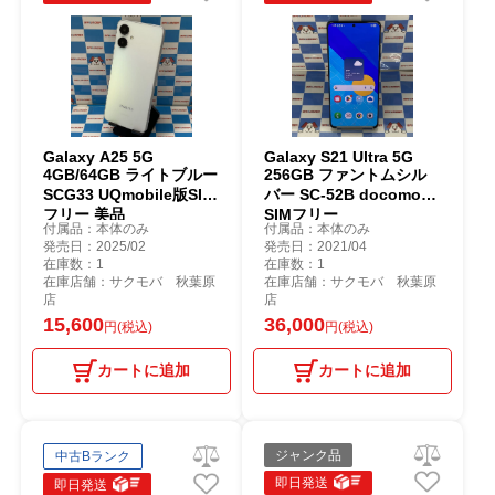
Galaxy A25 5G
Galaxy S21 Ultra 5G
4GB/64GB ライトブルー
256GB ファントムシル
SCG33 UQmobile版SIM
バー SC-52B docomo版
フリー 美品
SIMフリー
付属品：本体のみ
付属品：本体のみ
発売日：2025/02
発売日：2021/04
在庫数：1
在庫数：1
在庫店舗：サクモバ 秋葉原
在庫店舗：サクモバ 秋葉原
店
店
15,600
36,000
円(税込)
円(税込)
カートに追加
カートに追加
ジャンク品
中古Bランク
即日発送
即日発送