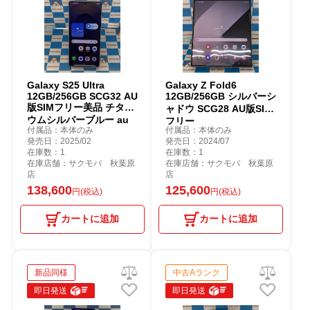
Galaxy S25 Ultra
Galaxy Z Fold6
12GB/256GB SCG32 AU
12GB/256GB シルバーシ
版SIMフリー美品 チタニ
ャドウ SCG28 AU版SIM
ウムシルバーブルー au
フリー
付属品：本体のみ
付属品：本体のみ
発売日：2025/02
発売日：2024/07
在庫数：1
在庫数：1
在庫店舗：サクモバ 秋葉原
在庫店舗：サクモバ 秋葉原
店
店
138,600
125,600
円(税込)
円(税込)
カートに追加
カートに追加
新品同様
中古Aランク
即日発送
即日発送