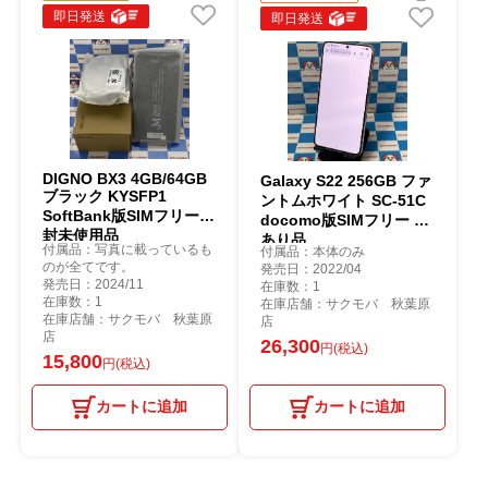
即日発送
即日発送
DIGNO BX3 4GB/64GB
Galaxy S22 256GB ファ
ブラック KYSFP1
ントムホワイト SC-51C
SoftBank版SIMフリー開
docomo版SIMフリー 訳
封未使用品
あり品
付属品：写真に載っているも
付属品：本体のみ
のが全てです。
発売日：2022/04
発売日：2024/11
在庫数：1
在庫数：1
在庫店舗：サクモバ 秋葉原
在庫店舗：サクモバ 秋葉原
店
店
26,300
円(税込)
15,800
円(税込)
カートに追加
カートに追加