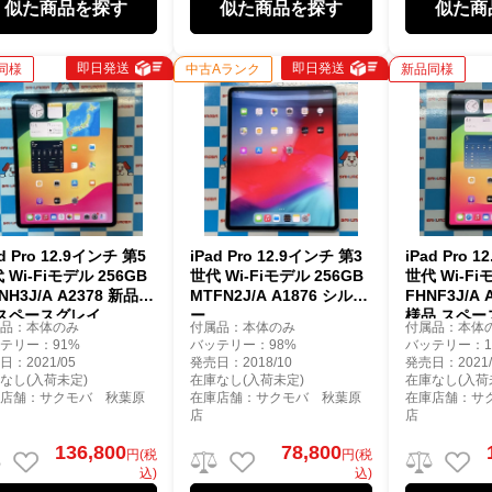
似た商品を探す
似た商品を探す
似た商
即日発送
即日発送
同様
中古Aランク
新品同様
ad Pro 12.9インチ 第5
iPad Pro 12.9インチ 第3
iPad Pro 
 Wi-Fiモデル 256GB
世代 Wi-Fiモデル 256GB
世代 Wi-Fi
NH3J/A A2378 新品同
MTFN2J/A A1876 シルバ
FHNF3J/A
 スペースグレイ
ー
様品 スペー
属品：本体のみ
付属品：本体のみ
付属品：本体
テリー：91%
バッテリー：98%
バッテリー：1
日：2021/05
発売日：2018/10
発売日：2021/
なし(入荷未定)
在庫なし(入荷未定)
在庫なし(入荷
庫店舗：サクモバ 秋葉原
在庫店舗：サクモバ 秋葉原
在庫店舗：サ
店
店
136,800
78,800
円(税
円(税
込)
込)