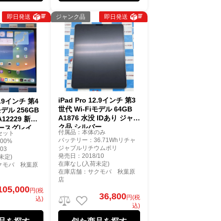
即日発送
ジャンク品
即日発送
iPad Pro 12.9インチ 第3
12.9インチ 第4
世代 Wi-Fiモデル 64GB
モデル 256GB
A1876 水没 IDあり ジャン
A12229 新品
ク品 シルバー
ースグレイ
付属品：本体のみ
セット
バッテリー：36.71Whリチャ
00%
ジャブルリチウムポリ
03
発売日：2018/10
未定)
在庫なし(入荷未定)
クモバ 秋葉原
在庫店舗：サクモバ 秋葉原
店
105,000
円(税
36,800
円(税
込)
込)