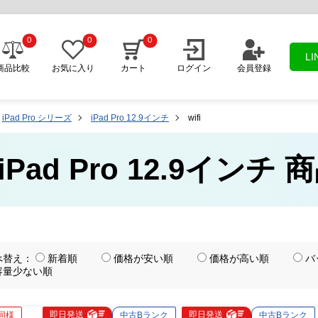
0
0
0
L
商品比較
お気に入り
カート
ログイン
会員登録
iPad Pro シリーズ
iPad Pro 12.9インチ
wifi
i iPad Pro 12.9インチ
べ替え：
新着順
価格が安い順
価格が高い順
バ
容量少ない順
即日発送
即日発送
同様
中古Bランク
中古Bランク