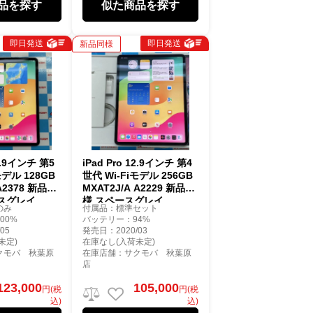
品を探す
似た商品を探す
即日発送
即日発送
新品同様
12.9インチ 第5
iPad Pro 12.9インチ 第4
モデル 128GB
世代 Wi-Fiモデル 256GB
 A2378 新品同
MXAT2J/A A2229 新品同
スグレイ
様 スペースグレイ
のみ
付属品：標準セット
00%
バッテリー：94%
05
発売日：2020/03
未定)
在庫なし(入荷未定)
クモバ 秋葉原
在庫店舗：サクモバ 秋葉原
店
123,000
105,000
円(税
円(税
込)
込)