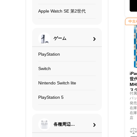
Apple Watch SE 第2世代
中古
ゲーム
PlayStation
Switch
iP
世代
Nintendo Switch lite
MH
ス
付
PlayStation 5
バッ
発売
在庫
在
店
各種周辺機
器