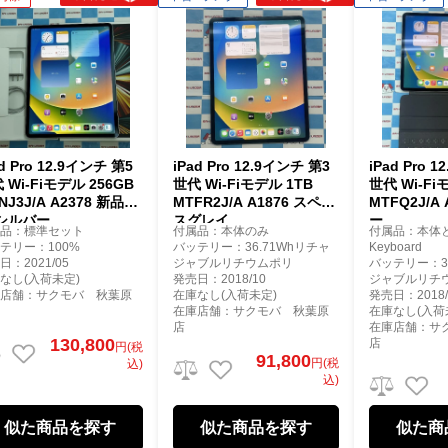
ad Pro 12.9インチ 第5
iPad Pro 12.9インチ 第3
iPad Pro 
 Wi-Fiモデル 256GB
世代 Wi-Fiモデル 1TB
世代 Wi-Fi
NJ3J/A A2378 新品同
MTFR2J/A A1876 スペー
MTFQ2J/A
 シルバー
スグレイ
ー
属品：標準セット
付属品：本体のみ
付属品：本体とS
テリー：100%
バッテリー：36.71Whリチャ
Keyboard
日：2021/05
ジャブルリチウムポリ
バッテリー：36
なし(入荷未定)
発売日：2018/10
ジャブルリチ
庫店舗：サクモバ 秋葉原
在庫なし(入荷未定)
発売日：2018/
在庫店舗：サクモバ 秋葉原
在庫なし(入荷
店
在庫店舗：サ
130,800
店
円(税
91,800
円(税
込)
込)
似た商品を探す
似た商品を探す
似た商