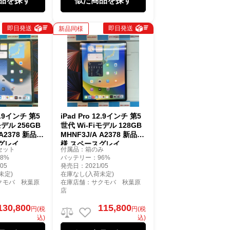
品を探す
似た商品を探す
即日発送
即日発送
新品同様
12.9インチ 第5
iPad Pro 12.9インチ 第5
モデル 256GB
世代 Wi-Fiモデル 128GB
 A2378 新品同
MHNF3J/A A2378 新品同
グレイ
様 スペースグレイ
セット
付属品：箱のみ
8%
バッテリー：96%
05
発売日：2021/05
未定)
在庫なし(入荷未定)
クモバ 秋葉原
在庫店舗：サクモバ 秋葉原
店
130,800
115,800
円(税
円(税
込)
込)