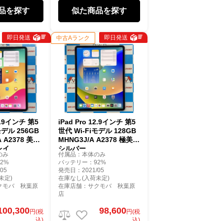
品を探す
似た商品を探す
即日発送
即日発送
中古Aランク
12.9インチ 第5
iPad Pro 12.9インチ 第5
モデル 256GB
世代 Wi-Fiモデル 128GB
A A2378 美品
MHNG3J/A A2378 極美品
レイ
シルバー
のみ
付属品：本体のみ
2%
バッテリー：92%
05
発売日：2021/05
未定)
在庫なし(入荷未定)
クモバ 秋葉原
在庫店舗：サクモバ 秋葉原
店
100,300
98,600
円(税
円(税
込)
込)