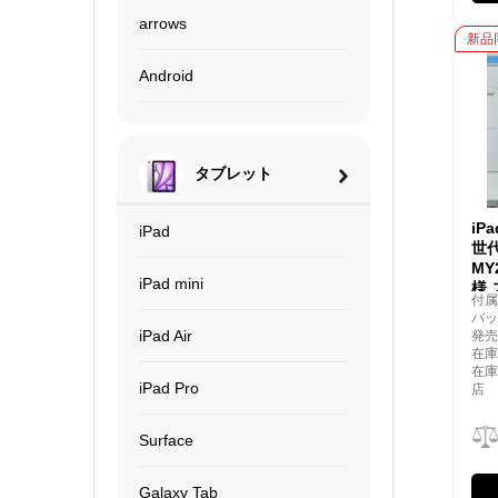
arrows
新品
Android
タブレット
iP
iPad
世代
MY
iPad mini
様
付
バッ
iPad Air
発売
在庫
在
iPad Pro
店
Surface
Galaxy Tab