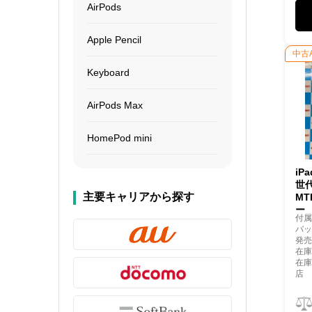
AirPods
Apple Pencil
中古
Keyboard
AirPods Max
HomePod mini
iP
世代
主要キャリアから探す
MT
ー
付
バッ
発売
在庫
在
店