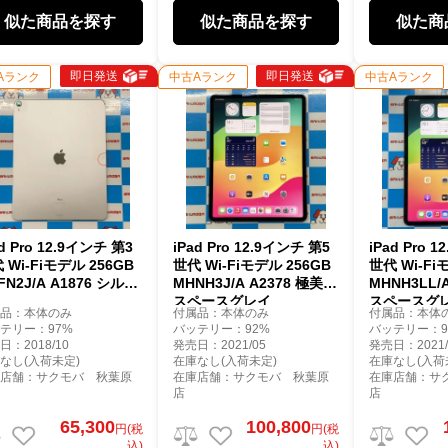
似た商品を探す
似た商品を探す
似た商
即日発送
即日発送
Aランク
中古Aランク
中古Aランク
ad Pro 12.9インチ 第3
iPad Pro 12.9インチ 第5
iPad Pro 
 Wi-Fiモデル 256GB
世代 Wi-Fiモデル 256GB
世代 Wi-Fi
FN2J/A A1876 シルバ
MHNH3J/A A2378 極美品
MHNH3LL/
スペースグレイ
スペースグ
属品：本体のみ
付属品：本体のみ
付属品：本体
テリー：97%
バッテリー：92%
バッテリー：9
日：2018/10
発売日：2021/05
発売日：2021/
なし(入荷未定)
在庫なし(入荷未定)
在庫なし(入荷
庫店舗：サクモバ 秋葉原
在庫店舗：サクモバ 秋葉原
在庫店舗：サ
店
店
65,300
100,800
円(税
円(税
込)
込)