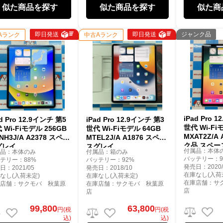
似た商品を探す
似た商品を探す
似た商
即日発送
即日発送
ジャンク品
Aランク
中古Aランク
iPad Pro 
ad Pro 12.9インチ 第5
iPad Pro 12.9インチ 第3
世代 Wi-Fi
 Wi-Fiモデル 256GB
世代 Wi-Fiモデル 64GB
MXAT2Z/A
NH3J/A A2378 スペー
MTEL2J/A A1876 スペー
ク品 スペー
グレイ
スグレイ
付属品：本体
属品：本体のみ
付属品：箱のみ
バッテリー：9
テリー：88%
バッテリー：92%
発売日：2020/
日：2021/05
発売日：2018/10
在庫なし(入荷
なし(入荷未定)
在庫なし(入荷未定)
在庫店舗：サ
庫店舗：サクモバ 秋葉原
在庫店舗：サクモバ 秋葉原
店
店
99,800
63,800
円(税
円(税
込)
込)