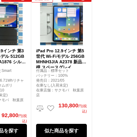
12.9インチ 第3
iPad Pro 12.9インチ 第5
モデル 512GB
世代 Wi-Fiモデル 256GB
 A1876 シルバ
MHNH3J/A A2378 新品同
様 スペースグレイ
mart
付属品：標準セット
バッテリー：100%
.71Whリチャ
発売日：2021/05
ウムポリ
在庫なし(入荷未定)
10
在庫店舗：サクモバ 秋葉原
未定)
店
クモバ 秋葉原
130,800
円(税
込)
92,800
円(税
込)
品を探す
似た商品を探す