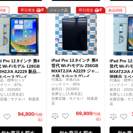
即日発送
ジャンク品
即日発送
同様
新品同様
iPad Pro 12.9インチ 第4
ad Pro 12.9インチ 第4
iPad Pro 
世代 Wi-Fiモデル 256GB
 Wi-Fiモデル 128GB
世代 Wi-Fi
MXAT2J/A A2229 ジャン
2H2J/A A2229 新品同
MXAT2J/A 
ク品 スペースグレイ
 スペースグレイ
同様品 スペ
付属品：本体のみ
属品：標準セット
付属品：標準
バッテリー：85%
テリー：97%
バッテリー：1
発売日：2020/03
日：2020/03
発売日：2020/
在庫なし(入荷未定)
なし(入荷未定)
在庫なし(入荷
在庫店舗：サクモバ 秋葉原
庫店舗：サクモバ 秋葉原
在庫店舗：サ
店
店
69,800
94,800
円(税
円(税
込)
込)