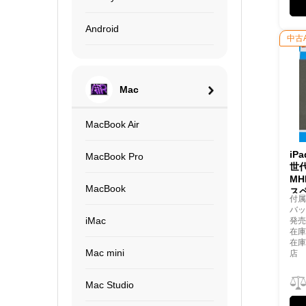
Android
中古
Mac
MacBook Air
iP
MacBook Pro
世代
MH
MacBook
ス
付
バッ
iMac
発売
在庫
在
Mac mini
店
Mac Studio