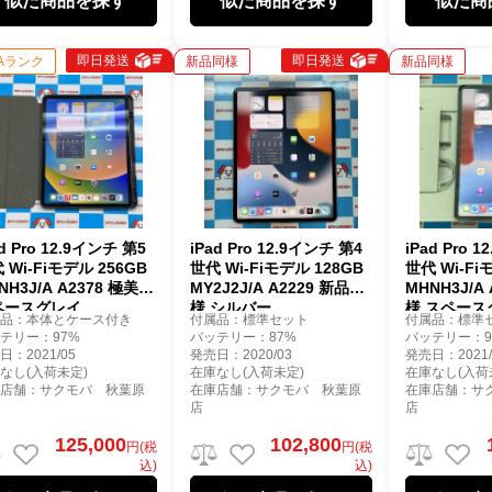
似た商品を探す
似た商品を探す
似た商
即日発送
即日発送
Aランク
新品同様
新品同様
ad Pro 12.9インチ 第5
iPad Pro 12.9インチ 第4
iPad Pro 
 Wi-Fiモデル 256GB
世代 Wi-Fiモデル 128GB
世代 Wi-Fi
NH3J/A A2378 極美品
MY2J2J/A A2229 新品同
MHNH3J/A
ペースグレイ
様 シルバー
様 スペース
属品：本体とケース付き
付属品：標準セット
付属品：標準
テリー：97%
バッテリー：87%
バッテリー：9
日：2021/05
発売日：2020/03
発売日：2021/
なし(入荷未定)
在庫なし(入荷未定)
在庫なし(入荷
庫店舗：サクモバ 秋葉原
在庫店舗：サクモバ 秋葉原
在庫店舗：サ
店
店
125,000
102,800
円(税
円(税
込)
込)