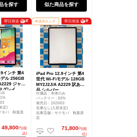
品を探す
似た商品を探す
即日発送
即日発送
中古Aランク
12.9インチ 第4
iPad Pro 12.9インチ 第4
モデル 256GB
世代 Wi-Fiモデル 128GB
 A2229 ジャン
MY2J2J/A A2229 訳あり
スグレイ
品 シルバー
のみ
付属品：本体のみ
1%
バッテリー：83%
03
発売日：2020/03
未定)
在庫なし(入荷未定)
クモバ 秋葉原
在庫店舗：サクモバ 秋葉原
店
49,800
71,800
円(税
円(税
込)
込)