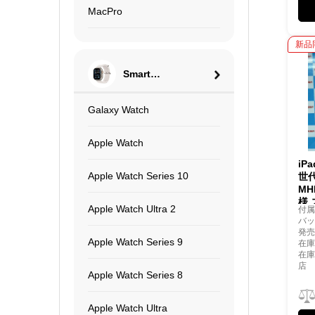
MacPro
新品
Smart
Watch
Galaxy Watch
Apple Watch
iP
Apple Watch Series 10
世代
MH
様
Apple Watch Ultra 2
付
バッ
発売
Apple Watch Series 9
在庫
在
店
Apple Watch Series 8
Apple Watch Ultra