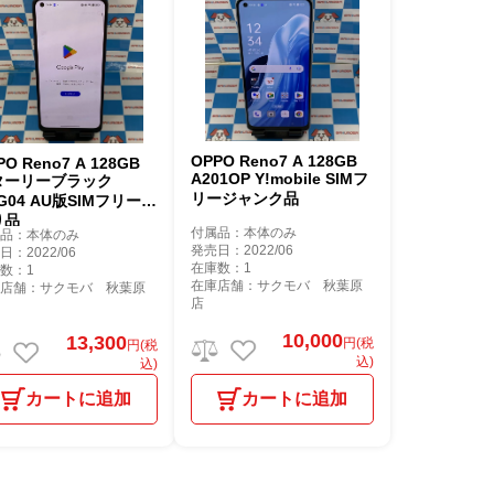
OPPO Reno7 A 128GB
PO Reno7 A 128GB
A201OP Y!mobile SIMフ
ターリーブラック
リージャンク品
G04 AU版SIMフリー訳
り品
付属品：本体のみ
属品：本体のみ
発売日：2022/06
日：2022/06
在庫数：1
数：1
在庫店舗：サクモバ 秋葉原
庫店舗：サクモバ 秋葉原
店
10,000
13,300
円(税
円(税
込)
込)
カートに追加
カートに追加