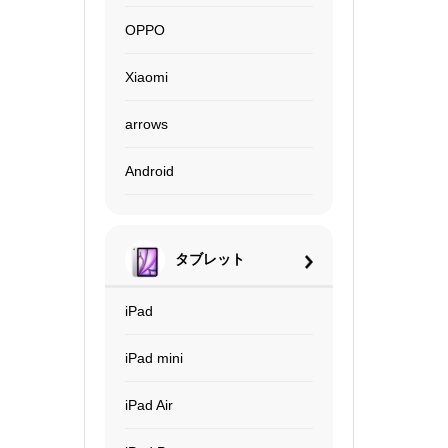
OPPO
Xiaomi
arrows
Android
タブレット
iPad
iPad mini
iPad Air