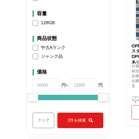
容量
128GB
商品状態
OP
中古Aランク
ス
ジャンク品
OP
あ
付
発売
価格
在庫
在
円~
円
店
クリア
2件を検索