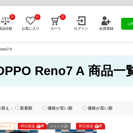
0
0
0
L
商品比較
お気に入り
カート
ログイン
会員登録
eno7 A
OPPO Reno7 A 商品一
べ替え：
新着順
価格が安い順
価格が高い順
即日発送
ジャンク品
即日発送
Aランク