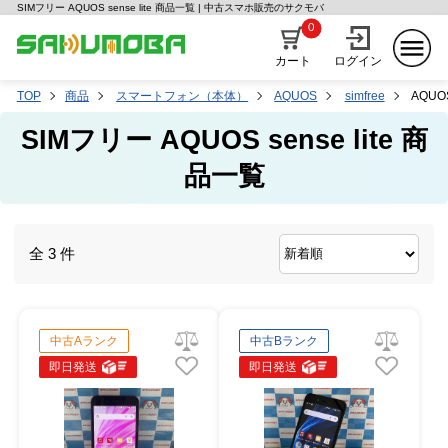
SIMフリー AQUOS sense lite 商品一覧 | 中古スマホ販売のサクモバ
0
カート
ログイン
TOP
商品
スマートフォン（本体）
AQUOS
simfree
AQUOS 
SIMフリー AQUOS sense lite 商
品一覧
全 3 件
中古Aランク
中古Bランク
即日発送
即日発送