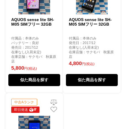
AQUOS sense lite SH-
AQUOS sense lite SH-
M05 SIMフリー 32GB
M05 SIMフリー 32GB
付属品：本体のみ
付属品：本体のみ
バッテリー：良好
発売日：2017/12
発売日：2017/12
在庫なし(入荷未定)
在庫なし(入荷未定)
在庫店舗：サクモバ 秋葉原
在庫店舗：サクモバ 秋葉原
店
店
4,800
円(税込)
5,800
円(税込)
似た商品を探す
似た商品を探す
中古Aランク
即日発送