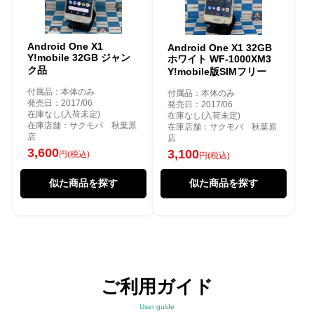
Android One X1
Android One X1 32GB
Y!mobile 32GB ジャン
ホワイト WF-1000XM3
ク品
Y!mobile版SIMフリー
付属品：本体のみ
付属品：本体のみ
発売日：2017/06
発売日：2017/06
在庫なし(入荷未定)
在庫なし(入荷未定)
在庫店舗：サクモバ 秋葉原
在庫店舗：サクモバ 秋葉原
店
店
3,600
3,100
円(税込)
円(税込)
似た商品を探す
似た商品を探す
ご利用ガイド
User guide