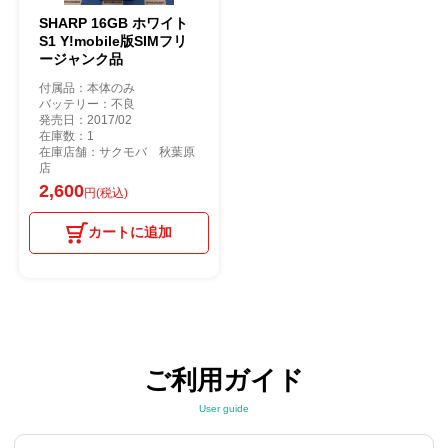
SHARP 16GB ホワイト
S1 Y!mobile版SIMフリ
ージャンク品
付属品：本体のみ
バッテリー：不良
発売日：2017/02
在庫数：1
在庫店舗：サクモバ 秋葉原
店
2,600
円(税込)
カートに追加
ご利用ガイド
User guide