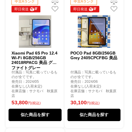
中古Aランク
中古Aランク
即日発送
即日発送
Xiaomi Pad 6S Pro 12.4
POCO Pad 8GB/256GB
Wi-Fi 8GB/256GB
Grey 2405CPCFBG 美品
24018RPACG 美品 グラ
ファイトグレー
付属品：写真に載っているも
付属品：写真に載っているも
のが全てです。
のが全てです。
発売日：2024/05
発売日：2024/06
在庫なし(入荷未定)
在庫なし(入荷未定)
在庫店舗：サクモバ 秋葉原
在庫店舗：サクモバ 秋葉原
店
店
53,800
30,100
円(税込)
円(税込)
似た商品を探す
似た商品を探す