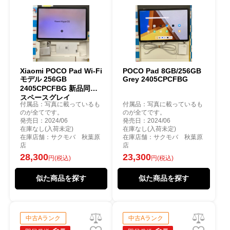
Xiaomi POCO Pad Wi-Fi
POCO Pad 8GB/256GB
モデル 256GB
Grey 2405CPCFBG
2405CPCFBG 新品同様
スペースグレイ
付属品：写真に載っているも
付属品：写真に載っているも
のが全てです。
のが全てです。
発売日：2024/06
発売日：2024/06
在庫なし(入荷未定)
在庫なし(入荷未定)
在庫店舗：サクモバ 秋葉原
在庫店舗：サクモバ 秋葉原
店
店
28,300
23,300
円(税込)
円(税込)
似た商品を探す
似た商品を探す
中古Aランク
中古Aランク