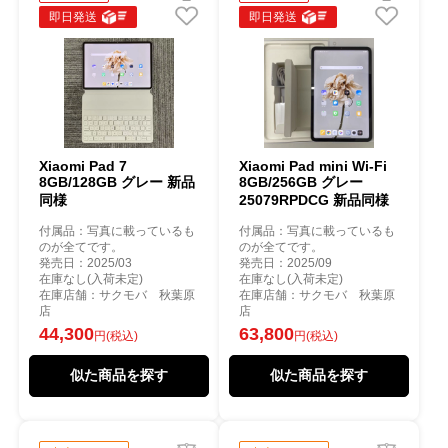
即日発送
即日発送
Xiaomi Pad 7
Xiaomi Pad mini Wi-Fi
8GB/128GB グレー 新品
8GB/256GB グレー
同様
25079RPDCG 新品同様
付属品：写真に載っているも
付属品：写真に載っているも
のが全てです。
のが全てです。
発売日：2025/03
発売日：2025/09
在庫なし(入荷未定)
在庫なし(入荷未定)
在庫店舗：サクモバ 秋葉原
在庫店舗：サクモバ 秋葉原
店
店
44,300
63,800
円(税込)
円(税込)
似た商品を探す
似た商品を探す