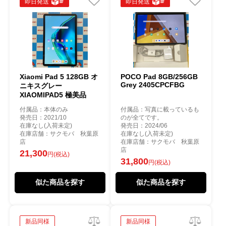
即日発送
即日発送
Xiaomi Pad 5 128GB オ
POCO Pad 8GB/256GB
Grey 2405CPCFBG
ニキスグレー
XIAOMIPAD5 極美品
付属品：本体のみ
付属品：写真に載っているも
発売日：2021/10
のが全てです。
在庫なし(入荷未定)
発売日：2024/06
在庫店舗：サクモバ 秋葉原
在庫なし(入荷未定)
店
在庫店舗：サクモバ 秋葉原
店
21,300
円(税込)
31,800
円(税込)
似た商品を探す
似た商品を探す
新品同様
新品同様