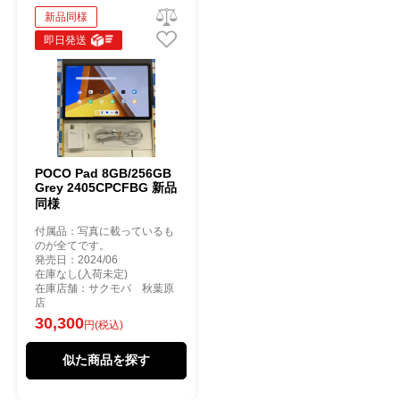
新品同様
即日発送
POCO Pad 8GB/256GB
Grey 2405CPCFBG 新品
同様
付属品：写真に載っているも
のが全てです。
発売日：2024/06
在庫なし(入荷未定)
在庫店舗：サクモバ 秋葉原
店
30,300
円(税込)
似た商品を探す