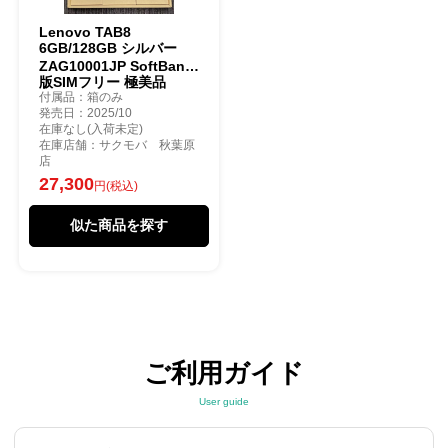
Lenovo TAB8
6GB/128GB シルバー
ZAG10001JP SoftBank
版SIMフリー 極美品
付属品：箱のみ
発売日：2025/10
在庫なし(入荷未定)
在庫店舗：サクモバ 秋葉原
店
27,300
円(税込)
似た商品を探す
ご利用ガイド
User guide