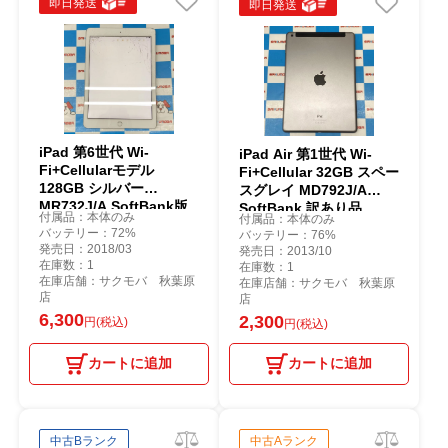
即日発送
即日発送
iPad 第6世代 Wi-
iPad Air 第1世代 Wi-
Fi+Cellularモデル
Fi+Cellular 32GB スペー
128GB シルバー
スグレイ MD792J/A
MR732J/A SoftBank版
SoftBank 訳あり品
付属品：本体のみ
付属品：本体のみ
SIMフリー ジャンク品
バッテリー：72%
バッテリー：76%
発売日：2018/03
発売日：2013/10
在庫数：1
在庫数：1
在庫店舗：サクモバ 秋葉原
在庫店舗：サクモバ 秋葉原
店
店
6,300
2,300
円(税込)
円(税込)
カートに追加
カートに追加
中古Bランク
中古Aランク