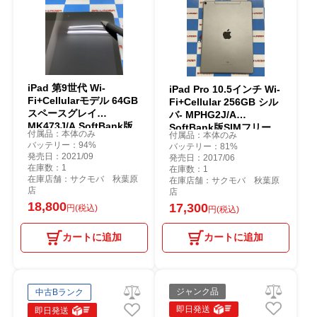
iPad 第9世代 Wi-
iPad Pro 10.5インチ Wi-
Fi+Cellularモデル 64GB
Fi+Cellular 256GB シル
スペースグレイ
バ- MPHG2J/A
MK473J/A SoftBank版
SoftBank版SIMフリー
付属品：本体のみ
付属品：本体のみ
SIMフリー ジャンク品
訳あり品
バッテリー：94%
バッテリー：81%
発売日：2021/09
発売日：2017/06
在庫数：1
在庫数：1
在庫店舗：サクモバ 秋葉原
在庫店舗：サクモバ 秋葉原
店
店
18,800
17,300
円(税込)
円(税込)
カートに追加
カートに追加
ジャンク品
中古Bランク
即日発送
即日発送