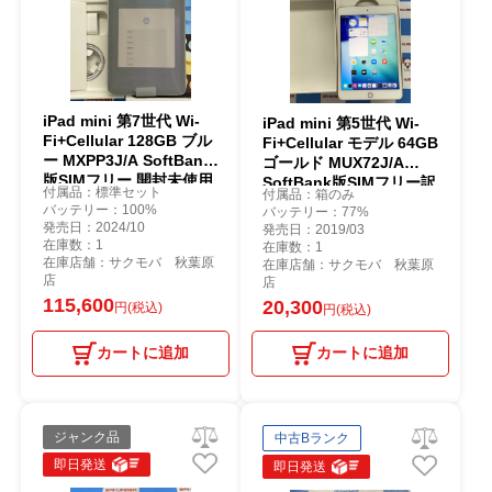
iPad mini 第7世代 Wi-
iPad mini 第5世代 Wi-
Fi+Cellular 128GB ブル
Fi+Cellular モデル 64GB
ー MXPP3J/A SoftBank
ゴールド MUX72J/A
版SIMフリー 開封未使用
SoftBank版SIMフリー訳
付属品：標準セット
付属品：箱のみ
品
あり美品
バッテリー：100%
バッテリー：77%
発売日：2024/10
発売日：2019/03
在庫数：1
在庫数：1
在庫店舗：サクモバ 秋葉原
在庫店舗：サクモバ 秋葉原
店
店
115,600
20,300
円(税込)
円(税込)
カートに追加
カートに追加
ジャンク品
中古Bランク
即日発送
即日発送