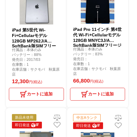
iPad Pro 11インチ 第4世
iPad 第5世代 Wi-
代 Wi-Fi+Cellularモデル
Fi+Cellularモデル
128GB MNYC3J/A
128GB MP262J/A
SoftBank版SIMフリージ
SoftBank版SIMフリー
付属品：本体のみ
付属品：本体のみ
ャンク品 スペースグレイ
美品 スペースグレイ
バッテリー：83%
バッテリー：88%
発売日：
発売日：2017/03
在庫数：1
在庫数：1
在庫店舗：サクモバ 秋葉原
在庫店舗：サクモバ 秋葉原
店
店
66,800
12,300
円(税込)
円(税込)
カートに追加
カートに追加
新品未使用
中古Aランク
即日発送
即日発送