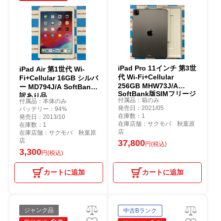
iPad Pro 11インチ 第3世
iPad Air 第1世代 Wi-
代 Wi-Fi+Cellular
Fi+Cellular 16GB シルバ
256GB MHW73J/A
ー MD794J/A SoftBank
SoftBank版SIMフリージ
訳あり品
付属品：箱のみ
付属品：本体のみ
ャンク品 スペースグレイ
発売日：2021/05
バッテリー：94%
在庫数：1
発売日：2013/10
在庫店舗：サクモバ 秋葉原
在庫数：1
店
在庫店舗：サクモバ 秋葉原
店
37,800
円(税込)
3,300
円(税込)
カートに追加
カートに追加
ジャンク品
中古Bランク