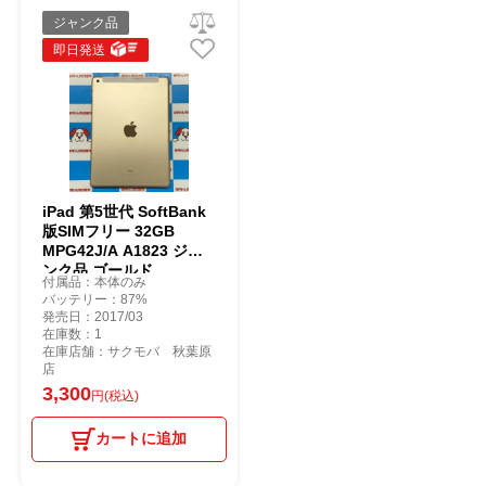
ジャンク品
即日発送
iPad 第5世代 SoftBank
版SIMフリー 32GB
MPG42J/A A1823 ジャ
ンク品 ゴールド
付属品：本体のみ
バッテリー：87%
発売日：2017/03
在庫数：1
在庫店舗：サクモバ 秋葉原
店
3,300
円(税込)
カートに追加