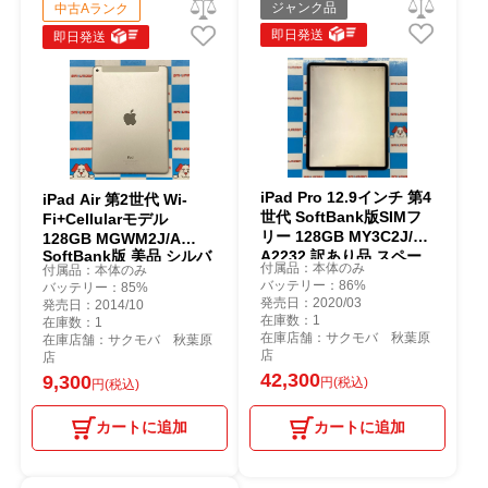
ジャンク品
中古Aランク
即日発送
即日発送
iPad Pro 12.9インチ 第4
iPad Air 第2世代 Wi-
世代 SoftBank版SIMフ
Fi+Cellularモデル
リー 128GB MY3C2J/A
128GB MGWM2J/A
SoftBank版 美品 シルバ
A2232 訳あり品 スペー
付属品：本体のみ
付属品：本体のみ
ー
スグレイ
バッテリー：86%
バッテリー：85%
発売日：2020/03
発売日：2014/10
在庫数：1
在庫数：1
在庫店舗：サクモバ 秋葉原
在庫店舗：サクモバ 秋葉原
店
店
42,300
9,300
円(税込)
円(税込)
カートに追加
カートに追加