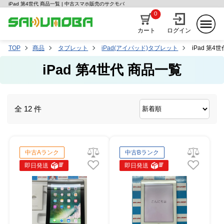
iPad 第4世代 商品一覧 | 中古スマホ販売のサクモバ
0
カート
ログイン
TOP
商品
タブレット
iPad(アイパッド)タブレット
iPad 第4世
iPad 第4世代 商品一覧
全 12 件
中古Aランク
中古Bランク
即日発送
即日発送