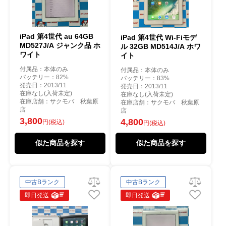
iPad 第4世代 au 64GB
iPad 第4世代 Wi-Fiモデ
MD527J/A ジャンク品 ホ
ル 32GB MD514J/A ホワ
ワイト
イト
付属品：本体のみ
付属品：本体のみ
バッテリー：82%
バッテリー：83%
発売日：2013/11
発売日：2013/11
在庫なし(入荷未定)
在庫なし(入荷未定)
在庫店舗：サクモバ 秋葉原
在庫店舗：サクモバ 秋葉原
店
店
3,800
4,800
円(税込)
円(税込)
似た商品を探す
似た商品を探す
中古Bランク
中古Bランク
即日発送
即日発送