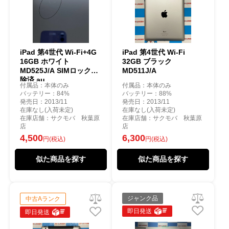
iPad 第4世代 Wi-Fi+4G
iPad 第4世代 Wi-Fi
16GB ホワイト
32GB ブラック
MD525J/A SIMロック解
MD511J/A
除済 au
付属品：本体のみ
付属品：本体のみ
バッテリー：84%
バッテリー：88%
発売日：2013/11
発売日：2013/11
在庫なし(入荷未定)
在庫なし(入荷未定)
在庫店舗：サクモバ 秋葉原
在庫店舗：サクモバ 秋葉原
店
店
4,500
6,300
円(税込)
円(税込)
似た商品を探す
似た商品を探す
ジャンク品
中古Aランク
即日発送
即日発送