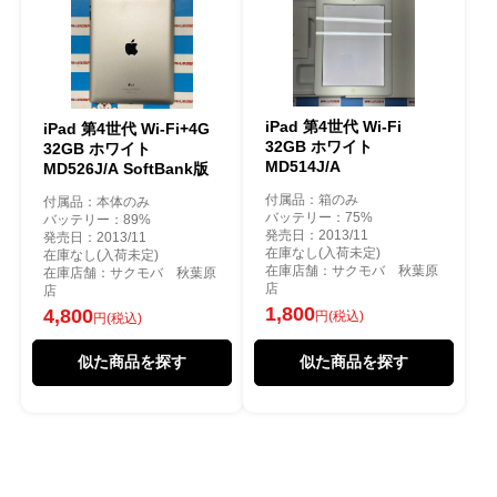
iPad 第4世代 Wi-Fi
iPad 第4世代 Wi-Fi+4G
32GB ホワイト
32GB ホワイト
MD514J/A
MD526J/A SoftBank版
付属品：箱のみ
付属品：本体のみ
バッテリー：75%
バッテリー：89%
発売日：2013/11
発売日：2013/11
在庫なし(入荷未定)
在庫なし(入荷未定)
在庫店舗：サクモバ 秋葉原
在庫店舗：サクモバ 秋葉原
店
店
1,800
4,800
円(税込)
円(税込)
似た商品を探す
似た商品を探す