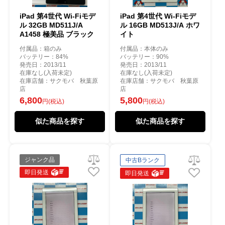
iPad 第4世代 Wi-Fiモデ
iPad 第4世代 Wi-Fiモデ
ル 32GB MD511J/A
ル 16GB MD513J/A ホワ
A1458 極美品 ブラック
イト
付属品：箱のみ
付属品：本体のみ
バッテリー：84%
バッテリー：90%
発売日：2013/11
発売日：2013/11
在庫なし(入荷未定)
在庫なし(入荷未定)
在庫店舗：サクモバ 秋葉原
在庫店舗：サクモバ 秋葉原
店
店
6,800
5,800
円(税込)
円(税込)
似た商品を探す
似た商品を探す
ジャンク品
中古Bランク
即日発送
即日発送