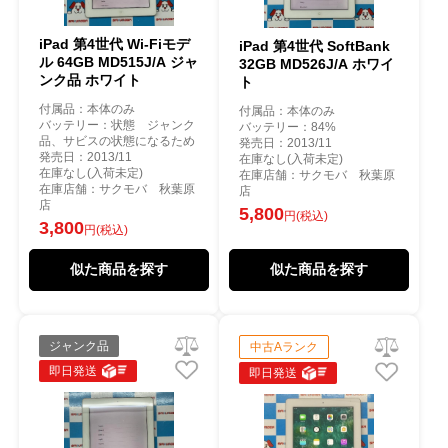
iPad 第4世代 Wi-Fiモデ
iPad 第4世代 SoftBank
ル 64GB MD515J/A ジャ
32GB MD526J/A ホワイ
ンク品 ホワイト
ト
付属品：本体のみ
付属品：本体のみ
バッテリー：状態 ジャンク
バッテリー：84%
品、サビスの状態になるため
発売日：2013/11
発売日：2013/11
在庫なし(入荷未定)
在庫なし(入荷未定)
在庫店舗：サクモバ 秋葉原
在庫店舗：サクモバ 秋葉原
店
店
5,800
円(税込)
3,800
円(税込)
似た商品を探す
似た商品を探す
ジャンク品
中古Aランク
即日発送
即日発送