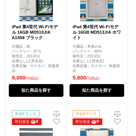
iPad 第4世代 Wi-Fiモデ
iPad 第4世代 Wi-Fiモデ
ル 16GB MD510J/A
ル 16GB MD513J/A ホワ
A1458 ブラック
イト
付属品：箱
付属品：本体のみ
バッテリー：87％
バッテリー：96%
発売日：2013/11
発売日：2013/11
在庫なし(入荷未定)
在庫なし(入荷未定)
在庫店舗：サクモバ 秋葉原
在庫店舗：サクモバ 秋葉原
店
店
9,000
5,800
円(税込)
円(税込)
似た商品を探す
似た商品を探す
中古Cランク
中古Aランク
即日発送
即日発送