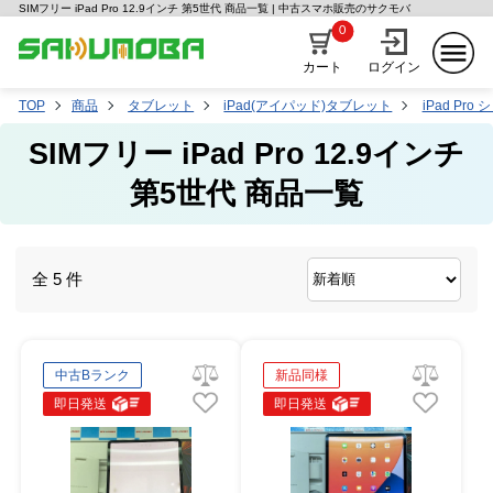
SIMフリー iPad Pro 12.9インチ 第5世代 商品一覧 | 中古スマホ販売のサクモバ
0
カート
ログイン
TOP
商品
タブレット
iPad(アイパッド)タブレット
iPad Pro
SIMフリー iPad Pro 12.9インチ
第5世代 商品一覧
全 5 件
中古Bランク
新品同様
即日発送
即日発送