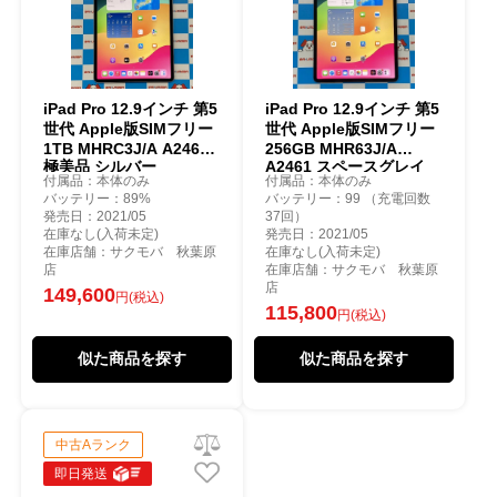
iPad Pro 12.9インチ 第5
iPad Pro 12.9インチ 第5
世代 Apple版SIMフリー
世代 Apple版SIMフリー
1TB MHRC3J/A A2461
256GB MHR63J/A
極美品 シルバー
A2461 スペースグレイ
付属品：本体のみ
付属品：本体のみ
バッテリー：89%
バッテリー：99 （充電回数
発売日：2021/05
37回）
在庫なし(入荷未定)
発売日：2021/05
在庫店舗：サクモバ 秋葉原
在庫なし(入荷未定)
店
在庫店舗：サクモバ 秋葉原
店
149,600
円(税込)
115,800
円(税込)
似た商品を探す
似た商品を探す
中古Aランク
即日発送