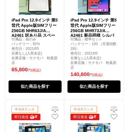
iPad Pro 12.9インチ 第5
iPad Pro 12.9インチ 第5
世代 Apple版SIMフリー
世代 Apple版SIMフリー
256GB NHR63J/A
256GB MHR73J/A
A2461 訳あり品 スペー
A2461 新品同様 シルバ
付属品：箱のみ
付属品：標準セット
スグレイ
ー
バッテリー：92%
バッテリー：100 （充電回数
発売日：2021/05
2回）
在庫なし(入荷未定)
発売日：2021/05
在庫店舗：サクモバ 秋葉原
在庫なし(入荷未定)
店
在庫店舗：サクモバ 秋葉原
店
65,800
円(税込)
140,600
円(税込)
似た商品を探す
似た商品を探す
中古Aランク
中古Aランク
即日発送
即日発送