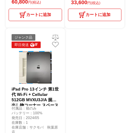
60,800
33,600
円(税込)
円(税込)
カートに追加
カートに追加
ジャンク品
即日発送
iPad Pro 13インチ 第1世
代 Wi-Fi + Cellular
512GB MVXU3J/A 掘り
出し物コーナー スペース
付属品：箱のみ
ブラック au
バッテリー：100%
発売日：2024/05
在庫数：1
在庫店舗：サクモバ 秋葉原
店