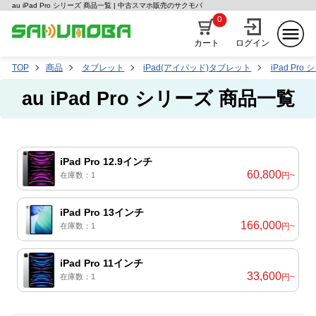
au iPad Pro シリーズ 商品一覧 | 中古スマホ販売のサクモバ
0
カート
ログイン
TOP
商品
タブレット
iPad(アイパッド)タブレット
iPad Pro
au iPad Pro シリーズ 商品一覧
iPad Pro 12.9インチ
60,800
在庫数：1
円~
iPad Pro 13インチ
166,000
在庫数：1
円~
iPad Pro 11インチ
33,600
在庫数：1
円~