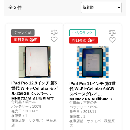
全 3 件
ジャンク品
中古Cランク
即日発送
即日発送
iPad Pro 12.9インチ 第5
iPad Pro 11インチ 第1世
世代 Wi-Fi+Cellular モデ
代 Wi-Fi+Cellular 64GB
ル 256GB シルバー
スペースグレイ
MHR73J/A AU版SIMフ
MU0M2J/A AU版SIMフ
付属品：箱のみ
付属品：本体のみ
リー ジャンク品 au
リー au
バッテリー：100%
バッテリー：89%
発売日：2021/05
発売日：2018/11
在庫数：1
在庫数：1
在庫店舗：サクモバ 秋葉原
在庫店舗：サクモバ 秋葉原
店
店