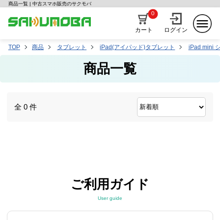
商品一覧 | 中古スマホ販売のサクモバ
0
カート
ログイン
TOP
商品
タブレット
iPad(アイパッド)タブレット
iPad min
商品一覧
全 0 件
ご利用ガイド
User guide