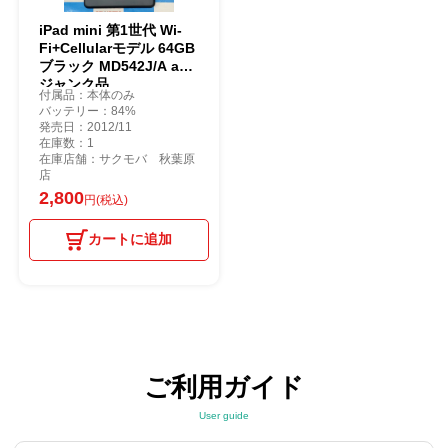
iPad mini 第1世代 Wi-
Fi+Cellularモデル 64GB
ブラック MD542J/A au
ジャンク品
付属品：本体のみ
バッテリー：84%
発売日：2012/11
在庫数：1
在庫店舗：サクモバ 秋葉原
店
2,800
円(税込)
カートに追加
ご利用ガイド
User guide