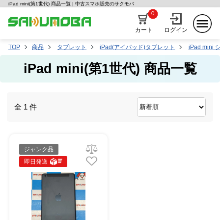
iPad mini(第1世代) 商品一覧 | 中古スマホ販売のサクモバ
0
カート
ログイン
TOP
商品
タブレット
iPad(アイパッド)タブレット
iPad min
iPad mini(第1世代) 商品一覧
全 1 件
ジャンク品
即日発送