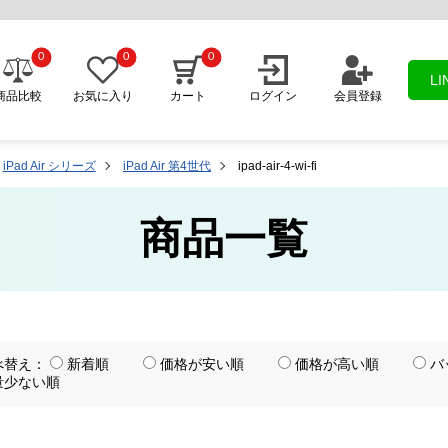
0
0
0
L
商品比較
お気に入り
カート
ログイン
会員登録
iPad Air シリーズ
iPad Air 第4世代
ipad-air-4-wi-fi
商品一覧
べ替え：
新着順
価格が安い順
価格が高い順
バ
量少ない順