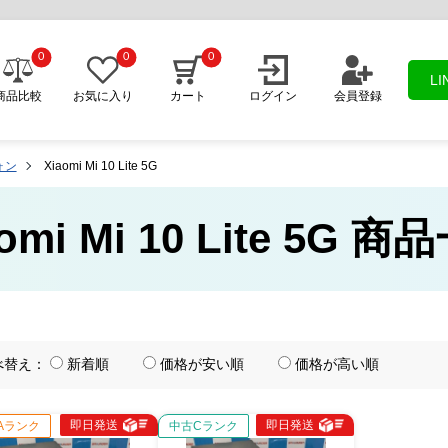
0
0
0
L
商品比較
お気に入り
カート
ログイン
会員登録
ォン
Xiaomi Mi 10 Lite 5G
omi Mi 10 Lite 5G 
べ替え：
新着順
価格が安い順
価格が高い順
即日発送
即日発送
Aランク
中古Cランク