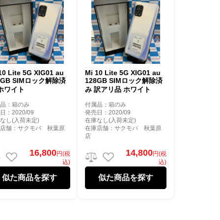
10 Lite 5G XIG01 au
Mi 10 Lite 5G XIG01 au
8GB SIMロック解除済
128GB SIMロック解除済
 ホワイト
み 訳アリ品 ホワイト
属品：箱のみ
付属品：箱のみ
日：2020/09
発売日：2020/09
なし(入荷未定)
在庫なし(入荷未定)
庫店舗：サクモバ 秋葉原
在庫店舗：サクモバ 秋葉原
店
16,800
14,800
円(税
円(税
込)
込)
似た商品を探す
似た商品を探す