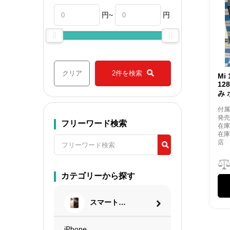
円~
円
クリア
2件を検索
Mi 
12
み
付
発売
フリーワード検索
在庫
在
店
カテゴリーから探す
スマートフ
ォン
iPhone