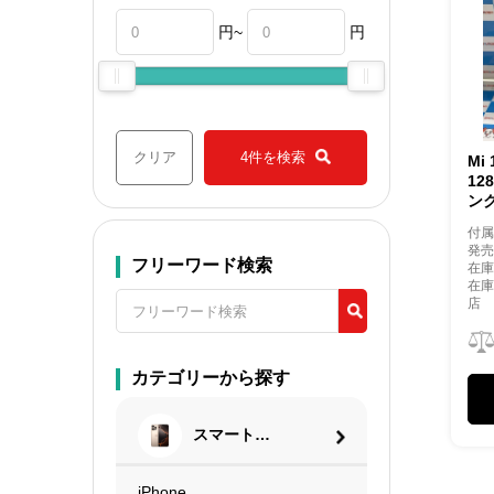
円~
円
クリア
4件を検索
Mi
12
ン
付
発売
フリーワード検索
在庫
在
店
カテゴリーから探す
スマートフ
ォン
iPhone