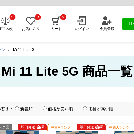
0
0
0
L
商品比較
お気に入り
カート
ログイン
会員登録
ォン
Mi 11 Lite 5G
Mi 11 Lite 5G 商品一覧
べ替え：
新着順
価格が安い順
価格が高い順
ンク品
即日発送
即日発送
中古Aランク
中古Aランク