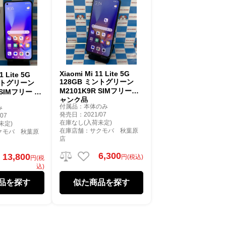
Xiaomi Mi 11 Lite 5G
1 Lite 5G
128GB ミントグリーン
ミントグリーン
M2101K9R SIMフリージ
 SIMフリー 訳
ャンク品
付属品：本体のみ
み
発売日：2021/07
07
在庫なし(入荷未定)
未定)
在庫店舗：サクモバ 秋葉原
クモバ 秋葉原
店
6,300
13,800
円(税込)
円(税
込)
品を探す
似た商品を探す