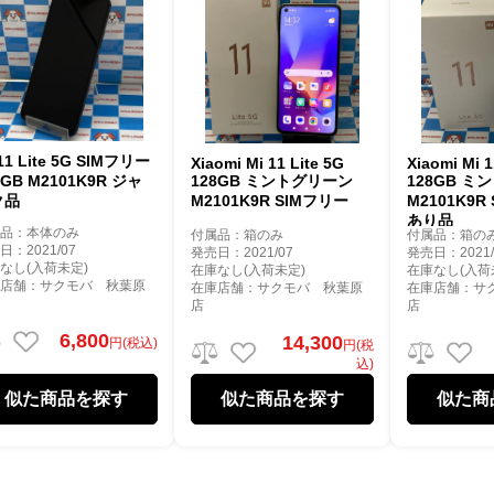
 11 Lite 5G SIMフリー
Xiaomi Mi 11 Lite 5G
Xiaomi Mi 1
8GB M2101K9R ジャ
128GB ミントグリーン
128GB 
ク品
M2101K9R SIMフリー
M2101K9R
あり品
属品：本体のみ
付属品：箱のみ
付属品：箱の
日：2021/07
発売日：2021/07
発売日：2021/
なし(入荷未定)
在庫なし(入荷未定)
在庫なし(入荷
庫店舗：サクモバ 秋葉原
在庫店舗：サクモバ 秋葉原
在庫店舗：サ
店
店
6,800
14,300
円(税込)
円(税
込)
似た商品を探す
似た商品を探す
似た商