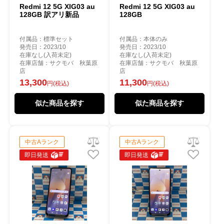
Redmi 12 5G XIG03 au
Redmi 12 5G XIG03 au
128GB 訳アリ新品
128GB
付属品：標準セット
付属品：本体のみ
発売日：2023/10
発売日：2023/10
在庫なし(入荷未定)
在庫なし(入荷未定)
在庫店舗：サクモバ 秋葉原
在庫店舗：サクモバ 秋葉原
店
店
13,300
11,300
円(税込)
円(税込)
似た商品を探す
似た商品を探す
中古Aランク
中古Aランク
即日発送
即日発送