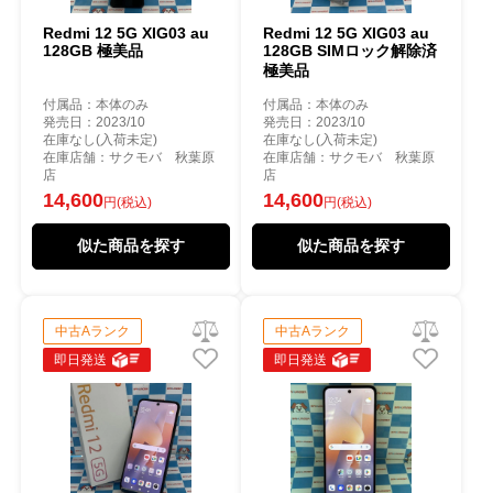
Redmi 12 5G XIG03 au
Redmi 12 5G XIG03 au
128GB 極美品
128GB SIMロック解除済
極美品
付属品：本体のみ
付属品：本体のみ
発売日：2023/10
発売日：2023/10
在庫なし(入荷未定)
在庫なし(入荷未定)
在庫店舗：サクモバ 秋葉原
在庫店舗：サクモバ 秋葉原
店
店
14,600
14,600
円(税込)
円(税込)
似た商品を探す
似た商品を探す
中古Aランク
中古Aランク
即日発送
即日発送