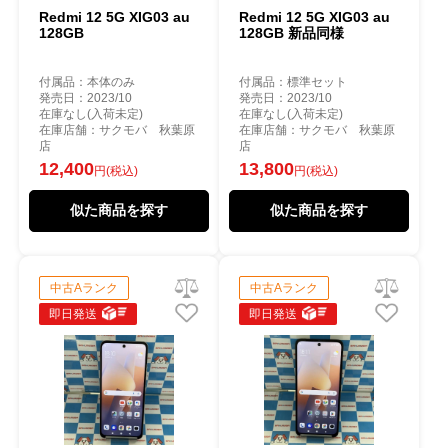
Redmi 12 5G XIG03 au
Redmi 12 5G XIG03 au
128GB
128GB 新品同様
付属品：本体のみ
付属品：標準セット
発売日：2023/10
発売日：2023/10
在庫なし(入荷未定)
在庫なし(入荷未定)
在庫店舗：サクモバ 秋葉原
在庫店舗：サクモバ 秋葉原
店
店
12,400
13,800
円(税込)
円(税込)
似た商品を探す
似た商品を探す
中古Aランク
中古Aランク
即日発送
即日発送