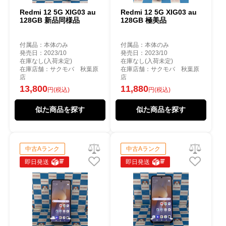
Redmi 12 5G XIG03 au
Redmi 12 5G XIG03 au
128GB 新品同様品
128GB 極美品
付属品：本体のみ
付属品：本体のみ
発売日：2023/10
発売日：2023/10
在庫なし(入荷未定)
在庫なし(入荷未定)
在庫店舗：サクモバ 秋葉原
在庫店舗：サクモバ 秋葉原
店
店
13,800
11,880
円(税込)
円(税込)
似た商品を探す
似た商品を探す
中古Aランク
中古Aランク
即日発送
即日発送