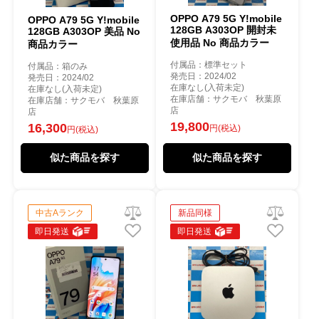
OPPO A79 5G Y!mobile
OPPO A79 5G Y!mobile
128GB A303OP 開封未
128GB A303OP 美品 No
使用品 No 商品カラー
商品カラー
付属品：標準セット
付属品：箱のみ
発売日：2024/02
発売日：2024/02
在庫なし(入荷未定)
在庫なし(入荷未定)
在庫店舗：サクモバ 秋葉原
在庫店舗：サクモバ 秋葉原
店
店
19,800
16,300
円(税込)
円(税込)
似た商品を探す
似た商品を探す
中古Aランク
新品同様
即日発送
即日発送