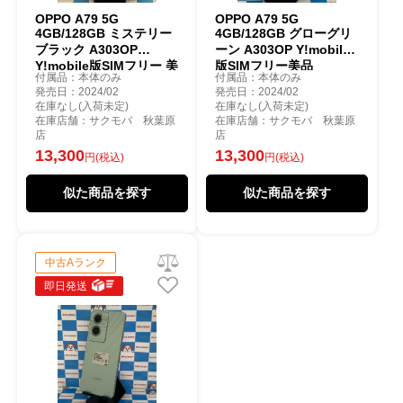
OPPO A79 5G
OPPO A79 5G
4GB/128GB ミステリー
4GB/128GB グローグリ
ブラック A303OP
ーン A303OP Y!mobile
Y!mobile版SIMフリー 美
版SIMフリー美品
付属品：本体のみ
付属品：本体のみ
品
発売日：2024/02
発売日：2024/02
在庫なし(入荷未定)
在庫なし(入荷未定)
在庫店舗：サクモバ 秋葉原
在庫店舗：サクモバ 秋葉原
店
店
13,300
13,300
円(税込)
円(税込)
似た商品を探す
似た商品を探す
中古Aランク
即日発送