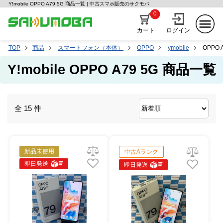
Y!mobile OPPO A79 5G 商品一覧 | 中古スマホ販売のサクモバ
0
カート
ログイン
TOP
商品
スマートフォン（本体）
OPPO
ymobile
OPPO A
Y!mobile OPPO A79 5G 商品一覧
全 15 件
新品未使用
中古Aランク
即日発送
即日発送