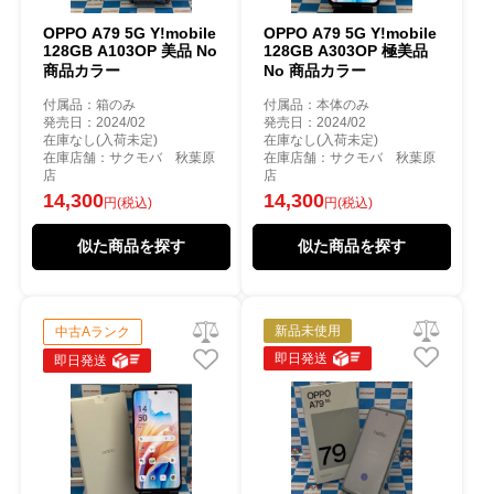
OPPO A79 5G Y!mobile
OPPO A79 5G Y!mobile
128GB A103OP 美品 No
128GB A303OP 極美品
商品カラー
No 商品カラー
付属品：箱のみ
付属品：本体のみ
発売日：2024/02
発売日：2024/02
在庫なし(入荷未定)
在庫なし(入荷未定)
在庫店舗：サクモバ 秋葉原
在庫店舗：サクモバ 秋葉原
店
店
14,300
14,300
円(税込)
円(税込)
似た商品を探す
似た商品を探す
新品未使用
中古Aランク
即日発送
即日発送