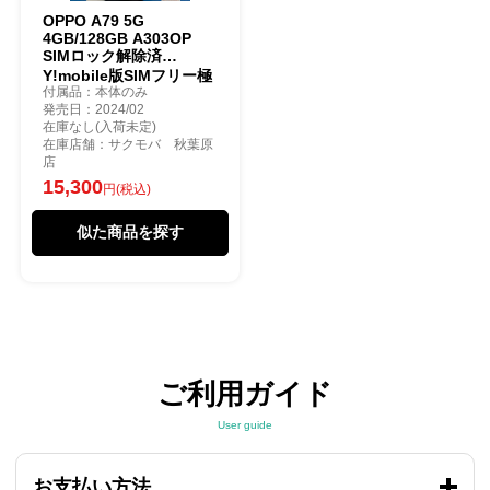
OPPO A79 5G
4GB/128GB A303OP
SIMロック解除済
Y!mobile版SIMフリー極
付属品：本体のみ
美品 グローグリーン
発売日：2024/02
在庫なし(入荷未定)
在庫店舗：サクモバ 秋葉原
店
15,300
円(税込)
似た商品を探す
ご利用ガイド
User guide
お支払い方法