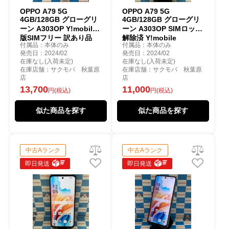
OPPO A79 5G
OPPO A79 5G
4GB/128GB グローグリ
4GB/128GB グローグリ
ーン A303OP Y!mobile
ーン A303OP SIMロック
版SIMフリー 訳あり品
解除済 Y!mobile
付属品：本体のみ
付属品：本体のみ
発売日：2024/02
発売日：2024/02
在庫なし(入荷未定)
在庫なし(入荷未定)
在庫店舗：サクモバ 秋葉原
在庫店舗：サクモバ 秋葉原
店
店
13,700
11,000
円(税込)
円(税込)
似た商品を探す
似た商品を探す
中古Aランク
中古Aランク
即日発送
即日発送