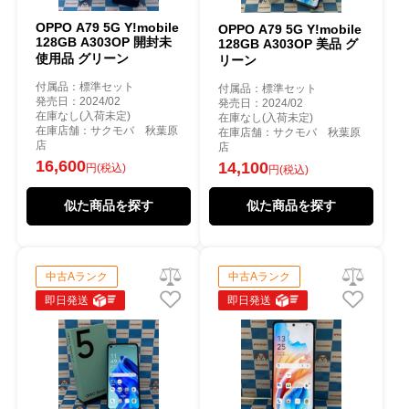
OPPO A79 5G Y!mobile
OPPO A79 5G Y!mobile
128GB A303OP 開封未
128GB A303OP 美品 グ
使用品 グリーン
リーン
付属品：標準セット
付属品：標準セット
発売日：2024/02
発売日：2024/02
在庫なし(入荷未定)
在庫なし(入荷未定)
在庫店舗：サクモバ 秋葉原
在庫店舗：サクモバ 秋葉原
店
店
16,600
14,100
円(税込)
円(税込)
似た商品を探す
似た商品を探す
中古Aランク
中古Aランク
即日発送
即日発送