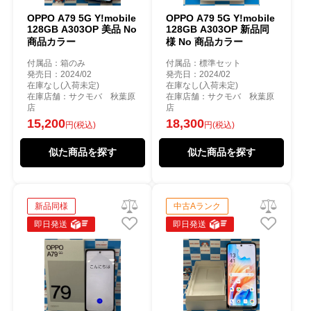
OPPO A79 5G Y!mobile
OPPO A79 5G Y!mobile
128GB A303OP 美品 No
128GB A303OP 新品同
商品カラー
様 No 商品カラー
付属品：箱のみ
付属品：標準セット
発売日：2024/02
発売日：2024/02
在庫なし(入荷未定)
在庫なし(入荷未定)
在庫店舗：サクモバ 秋葉原
在庫店舗：サクモバ 秋葉原
店
店
15,200
18,300
円(税込)
円(税込)
似た商品を探す
似た商品を探す
新品同様
中古Aランク
即日発送
即日発送