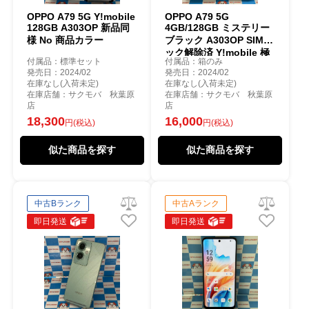
OPPO A79 5G Y!mobile
OPPO A79 5G
128GB A303OP 新品同
4GB/128GB ミステリー
様 No 商品カラー
ブラック A303OP SIMロ
ック解除済 Y!mobile 極
付属品：標準セット
付属品：箱のみ
美品
発売日：2024/02
発売日：2024/02
在庫なし(入荷未定)
在庫なし(入荷未定)
在庫店舗：サクモバ 秋葉原
在庫店舗：サクモバ 秋葉原
店
店
18,300
16,000
円(税込)
円(税込)
似た商品を探す
似た商品を探す
中古Bランク
中古Aランク
即日発送
即日発送