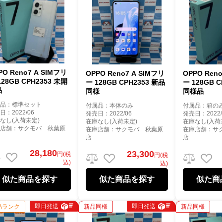
PO Reno7 A SIMフリ
OPPO Reno7 A SIMフリ
OPPO Ren
128GB CPH2353 未開
ー 128GB CPH2353 新品
ー 128GB 
品
同様
同様品
属品：標準セット
付属品：本体のみ
付属品：箱の
日：2022/06
発売日：2022/06
発売日：2022/
なし(入荷未定)
在庫なし(入荷未定)
在庫なし(入荷
庫店舗：サクモバ 秋葉原
在庫店舗：サクモバ 秋葉原
在庫店舗：サ
店
店
28,180
23,300
円(税
円(税
込)
込)
似た商品を探す
似た商品を探す
似た商
即日発送
即日発送
Aランク
新品同様
新品同様