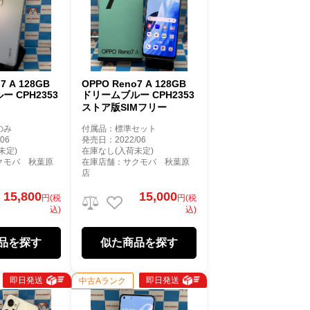
7 A 128GB
OPPO Reno7 A 128GB
 CPH2353
ドリームブルー CPH2353
ストア版SIMフリー
のみ
付属品：標準セット
06
発売日：2022/06
未定)
在庫なし(入荷未定)
クモバ 秋葉原
在庫店舗：サクモバ 秋葉原
店
15,800
15,000
円(税
円(税
込)
込)
品を探す
似た商品を探す
即日発送
即日発送
中古Aランク