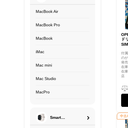
MacBook Air
MacBook Pro
OP
MacBook
ドリ
SI
iMac
付
の
発売
Mac mini
在庫
在
店
Mac Studio
MacPro
中古
Smart
Watch