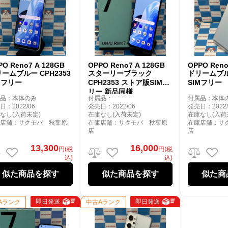
PO Reno7 A 128GB
OPPO Reno7 A 128GB
OPPO Reno
ームブルー CPH2353
スターリーブラック
ドリームブルー
Mフリー
CPH2353 ストア版SIMフ
SIMフリー
リー 新品同様
属品：本体のみ
付属品：
付属品：本体
日：2022/06
発売日：2022/06
発売日：2022/
なし(入荷未定)
在庫なし(入荷未定)
在庫なし(入荷
庫店舗：サクモバ 秋葉原
在庫店舗：サクモバ 秋葉原
在庫店舗：サ
店
店
13,300
16,000
円(税
円(税
込)
込)
似た商品を探す
似た商品を探す
似た商
即日発送
即日発送
Aランク
中古Aランク