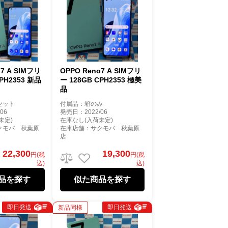
o7 A SIMフリ
OPPO Reno7 A SIMフリ
CPH2353 新品
ー 128GB CPH2353 極美
品
セット
付属品：箱のみ
06
発売日：2022/06
未定)
在庫なし(入荷未定)
クモバ 秋葉原
在庫店舗：サクモバ 秋葉原
店
22,300
19,300
円(税
円(税
込)
込)
品を探す
似た商品を探す
即日発送
即日発送
新品同様