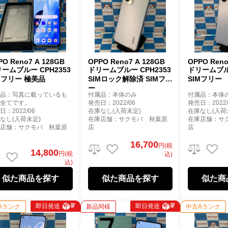
PO Reno7 A 128GB
OPPO Reno7 A 128GB
OPPO Reno
ームブルー CPH2353
ドリームブルー CPH2353
ドリームブルー
Mフリー 極美品
SIMロック解除済 SIMフリ
SIMフリー
ー
属品：写真に載っているも
付属品：本体のみ
付属品：本体
が全てです。
発売日：2022/06
発売日：2022/
日：2022/06
在庫なし(入荷未定)
在庫なし(入荷
なし(入荷未定)
在庫店舗：サクモバ 秋葉原
在庫店舗：サ
庫店舗：サクモバ 秋葉原
店
店
16,700
円(税
14,800
円(税
込)
込)
似た商品を探す
似た商品を探す
似た商
即日発送
即日発送
Aランク
新品同様
中古Aランク