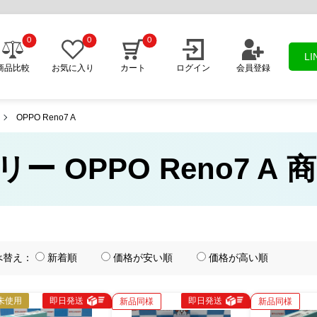
0
0
0
L
商品比較
お気に入り
カート
ログイン
会員登録
OPPO Reno7 A
リー OPPO Reno7 A
べ替え：
新着順
価格が安い順
価格が高い順
未使用
即日発送
即日発送
新品同様
新品同様