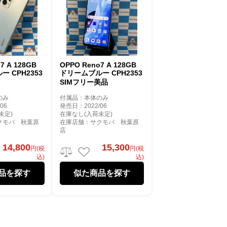
7 A 128GB
OPPO Reno7 A 128GB
 CPH2353
ドリームブルー CPH2353
SIMフリー美品
のみ
付属品：本体のみ
06
発売日：2022/06
未定)
在庫なし(入荷未定)
クモバ 秋葉原
在庫店舗：サクモバ 秋葉原
店
14,800
15,300
円(税
円(税
込)
込)
品を探す
似た商品を探す