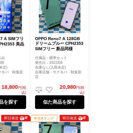
o7 A SIMフリ
OPPO Reno7 A 128GB
ドリームブルー CPH2353
CPH2353 美品
SIMフリー 新品同様
のみ
付属品：標準セット
06
発売日：2022/06
未定)
在庫なし(入荷未定)
クモバ 秋葉原
在庫店舗：サクモバ 秋葉原
店
18,800
20,980
円(税
円(税
込)
込)
品を探す
似た商品を探す
即日発送
即日発送
中古Aランク