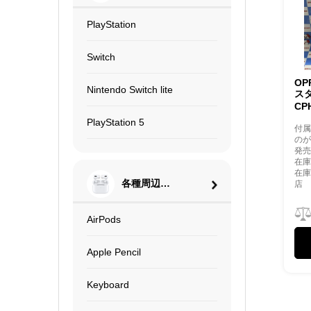
PlayStation
Switch
OP
Nintendo Switch lite
ス
CP
PlayStation 5
付
の
発売
在庫
在
各種周辺機
店
器
AirPods
Apple Pencil
Keyboard