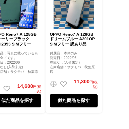
PO Reno7 A 128GB
OPPO Reno7 A 128GB
ターリーブラック
ドリームブルー A201OP
H2353 SIMフリー
SIMフリー 訳あり品
属品：写真に載っているも
付属品：本体のみ
が全てです。
発売日：2022/06
日：2022/06
在庫なし(入荷未定)
なし(入荷未定)
在庫店舗：サクモバ 秋葉原
庫店舗：サクモバ 秋葉原
店
11,300
円(税
14,600
円(税
込)
込)
似た商品を探す
似た商品を探す