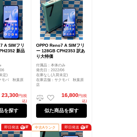
o7 A SIMフリ
OPPO Reno7 A SIMフリ
CPH2352 新品
ー 128GB CPH2353 訳あ
り大特価
み
付属品：本体のみ
06
発売日：2022/06
未定)
在庫なし(入荷未定)
クモバ 秋葉原
在庫店舗：サクモバ 秋葉原
店
23,300
16,800
円(税
円(税
込)
込)
品を探す
似た商品を探す
即日発送
即日発送
中古Aランク