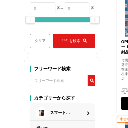
円~
円
クリア
22件を検索
OP
ー 
封
付
発売
フリーワード検索
在庫
在
店
カテゴリーから探す
スマートフ
ォン
中古
iPhone