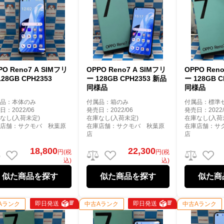
PO Reno7 A SIMフリ
OPPO Reno7 A SIMフリ
OPPO Ren
128GB CPH2353
ー 128GB CPH2353 新品
ー 128GB 
同様品
同様品
属品：本体のみ
付属品：箱のみ
付属品：標準
日：2022/06
発売日：2022/06
発売日：2022/
なし(入荷未定)
在庫なし(入荷未定)
在庫なし(入荷
庫店舗：サクモバ 秋葉原
在庫店舗：サクモバ 秋葉原
在庫店舗：サ
店
店
18,800
22,300
円(税
円(税
込)
込)
似た商品を探す
似た商品を探す
似た商
即日発送
即日発送
Aランク
中古Aランク
中古Aランク