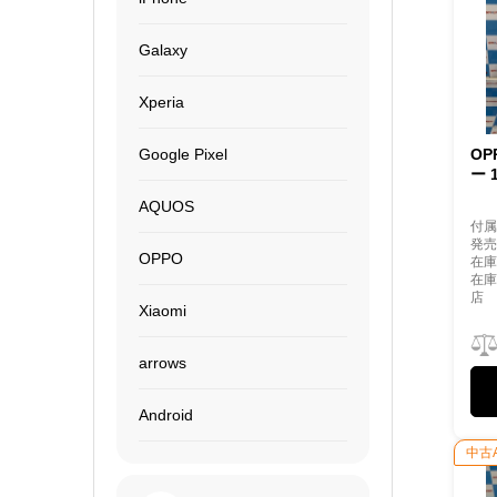
Galaxy
Xperia
Google Pixel
OP
ー 
AQUOS
付
発売
OPPO
在庫
在
店
Xiaomi
arrows
Android
中古