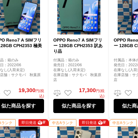
PO Reno7 A SIMフリ
OPPO Reno7 A SIMフリ
OPPO Ren
128GB CPH2353 極美
ー 128GB CPH2353 訳あ
ー 128GB 
り品
属品：箱のみ
付属品：箱のみ
付属品：本体
日：2022/06
発売日：2022/06
発売日：2022/
なし(入荷未定)
在庫なし(入荷未定)
在庫なし(入荷
庫店舗：サクモバ 秋葉原
在庫店舗：サクモバ 秋葉原
在庫店舗：サ
店
店
19,300
17,300
円(税
円(税
込)
込)
似た商品を探す
似た商品を探す
似た商
即日発送
即日発送
Aランク
中古Aランク
中古Aランク