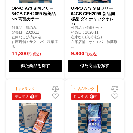
OPPO A73 SIMフリー
OPPO A73 SIMフリー
64GB CPH2099 極美品
64GB CPH2099 新品同
No 商品カラー
様品 ダイナミックオレン
ジ
付属品：箱のみ
付属品：標準セット
発売日：2020/11
発売日：2020/11
在庫なし(入荷未定)
在庫なし(入荷未定)
在庫店舗：サクモバ 秋葉原
在庫店舗：サクモバ 秋葉原
店
店
11,300
9,800
円(税込)
円(税込)
似た商品を探す
似た商品を探す
中古Aランク
中古Aランク
即日発送
即日発送