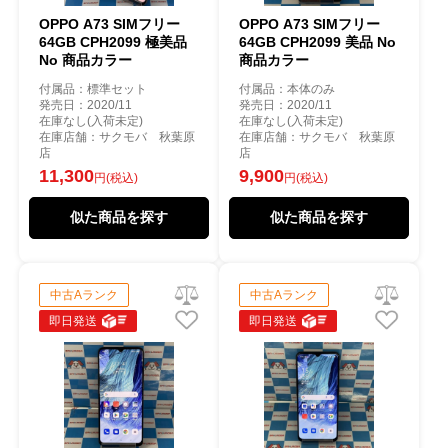
OPPO A73 SIMフリー
OPPO A73 SIMフリー
64GB CPH2099 極美品
64GB CPH2099 美品 No
No 商品カラー
商品カラー
付属品：標準セット
付属品：本体のみ
発売日：2020/11
発売日：2020/11
在庫なし(入荷未定)
在庫なし(入荷未定)
在庫店舗：サクモバ 秋葉原
在庫店舗：サクモバ 秋葉原
店
店
11,300
9,900
円(税込)
円(税込)
似た商品を探す
似た商品を探す
中古Aランク
中古Aランク
即日発送
即日発送