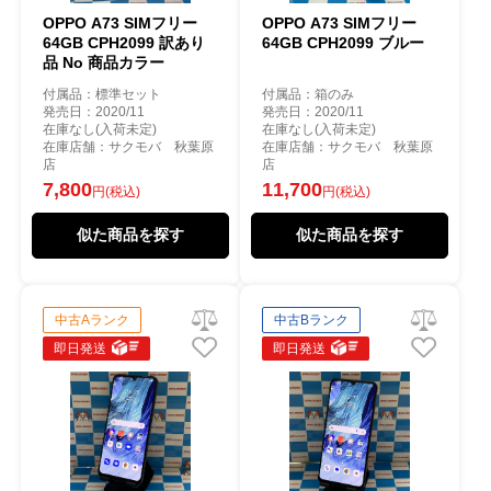
OPPO A73 SIMフリー
OPPO A73 SIMフリー
64GB CPH2099 訳あり
64GB CPH2099 ブルー
品 No 商品カラー
付属品：標準セット
付属品：箱のみ
発売日：2020/11
発売日：2020/11
在庫なし(入荷未定)
在庫なし(入荷未定)
在庫店舗：サクモバ 秋葉原
在庫店舗：サクモバ 秋葉原
店
店
7,800
11,700
円(税込)
円(税込)
似た商品を探す
似た商品を探す
中古Aランク
中古Bランク
即日発送
即日発送