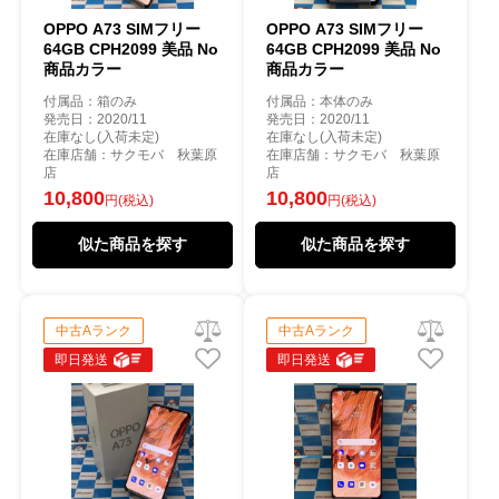
OPPO A73 SIMフリー
OPPO A73 SIMフリー
64GB CPH2099 美品 No
64GB CPH2099 美品 No
商品カラー
商品カラー
付属品：箱のみ
付属品：本体のみ
発売日：2020/11
発売日：2020/11
在庫なし(入荷未定)
在庫なし(入荷未定)
在庫店舗：サクモバ 秋葉原
在庫店舗：サクモバ 秋葉原
店
店
10,800
10,800
円(税込)
円(税込)
似た商品を探す
似た商品を探す
中古Aランク
中古Aランク
即日発送
即日発送