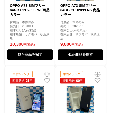
OPPO A73 SIMフリー
OPPO A73 SIMフリー
64GB CPH2099 No 商品
64GB CPH2099 No 商品
カラー
カラー
付属品：本体のみ
付属品：本体のみ
発売日：2020/11
発売日：2020/11
在庫なし(入荷未定)
在庫なし(入荷未定)
在庫店舗：サクモバ 秋葉原
在庫店舗：サクモバ 秋葉原
店
店
10,300
9,800
円(税込)
円(税込)
似た商品を探す
似た商品を探す
中古Aランク
中古Aランク
即日発送
即日発送