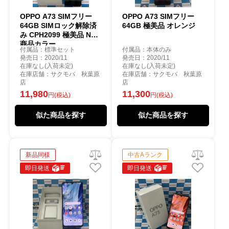
OPPO A73 SIMフリー
OPPO A73 SIMフリー
64GB SIMロック解除済
64GB 極美品 オレンジ
み CPH2099 極美品 No
商品カラー
付属品：標準セット
付属品：本体のみ
発売日：2020/11
発売日：2020/11
在庫なし(入荷未定)
在庫なし(入荷未定)
在庫店舗：サクモバ 秋葉原
在庫店舗：サクモバ 秋葉原
店
店
11,980
11,300
円(税込)
円(税込)
似た商品を探す
似た商品を探す
新品同様
中古Aランク
即日発送
即日発送