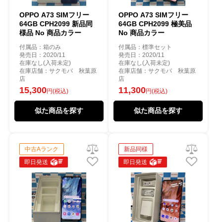
OPPO A73 SIMフリー
OPPO A73 SIMフリー
64GB CPH2099 新品同
64GB CPH2099 極美品
様品 No 商品カラー
No 商品カラー
付属品：箱のみ
付属品：標準セット
発売日：2020/11
発売日：2020/11
在庫なし(入荷未定)
在庫なし(入荷未定)
在庫店舗：サクモバ 秋葉原
在庫店舗：サクモバ 秋葉原
店
店
15,300
11,300
円(税込)
円(税込)
似た商品を探す
似た商品を探す
中古Aランク
新品同様
即日発送
即日発送