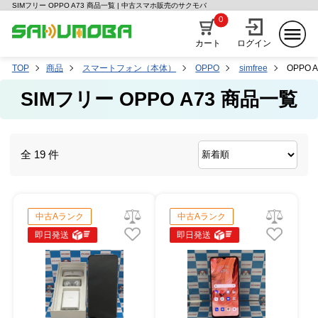
SIMフリー OPPO A73 商品一覧 | 中古スマホ販売のサクモバ
0
カート
ログイン
TOP
商品
スマートフォン（本体）
OPPO
simfree
OPPO A
SIMフリー OPPO A73 商品一覧
全 19 件
中古Aランク
中古Aランク
即日発送
即日発送