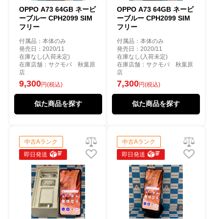
OPPO A73 64GB ネービ
OPPO A73 64GB ネービ
ーブルー CPH2099 SIM
ーブルー CPH2099 SIM
フリー
フリー
付属品：本体のみ
付属品：本体のみ
発売日：2020/11
発売日：2020/11
在庫なし(入荷未定)
在庫なし(入荷未定)
在庫店舗：サクモバ 秋葉原
在庫店舗：サクモバ 秋葉原
店
店
9,300
7,300
円(税込)
円(税込)
似た商品を探す
似た商品を探す
中古Aランク
中古Aランク
即日発送
即日発送