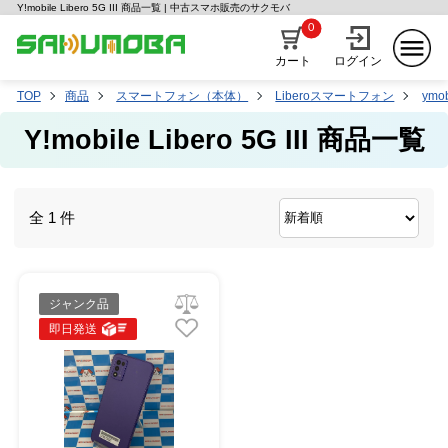
Y!mobile Libero 5G III 商品一覧 | 中古スマホ販売のサクモバ
0
カート
ログイン
TOP
商品
スマートフォン（本体）
Liberoスマートフォン
ymob
Y!mobile Libero 5G III 商品一覧
全 1 件
ジャンク品
即日発送