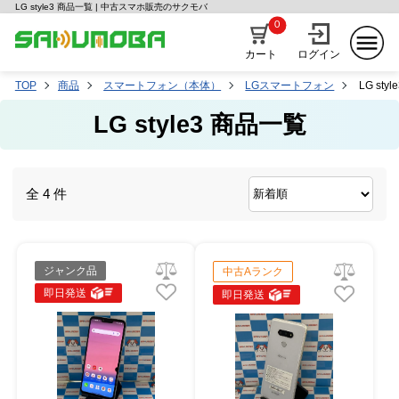
LG style3 商品一覧 | 中古スマホ販売のサクモバ
0
カート
ログイン
TOP
商品
スマートフォン（本体）
LGスマートフォン
LG style
LG style3 商品一覧
全 4 件
ジャンク品
中古Aランク
即日発送
即日発送