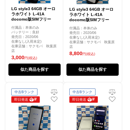
LG style3 64GB オーロ
LG style3 64GB オーロ
ラホワイト L-41A
ラホワイト L-41A
docomo版SIMフリー
docomo版SIMフリー
付属品：本体のみ
付属品：本体のみ
バッテリー：良好
発売日：2020/06
発売日：2020/06
在庫なし(入荷未定)
在庫なし(入荷未定)
在庫店舗：サクモバ 秋葉原
在庫店舗：サクモバ 秋葉原
店
店
8,800
円(税込)
3,000
円(税込)
似た商品を探す
似た商品を探す
中古Bランク
中古Bランク
即日発送
即日発送