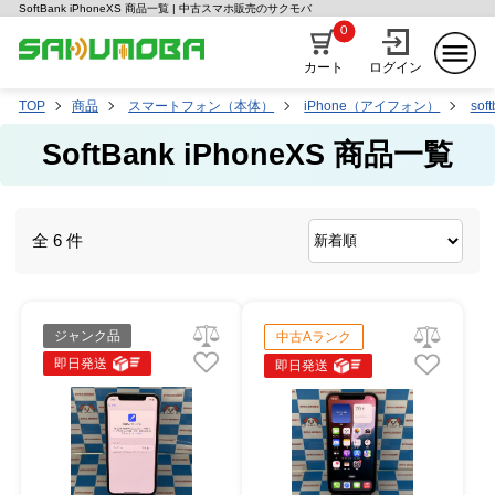
SoftBank iPhoneXS 商品一覧 | 中古スマホ販売のサクモバ
0
カート
ログイン
TOP
商品
スマートフォン（本体）
iPhone（アイフォン）
sof
SoftBank iPhoneXS 商品一覧
全 6 件
ジャンク品
中古Aランク
即日発送
即日発送