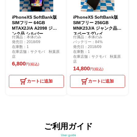
iPhoneXS SoftBank版
iPhoneXS SoftBank版
SIMフリー 64GB
SIMフリー 256GB
MTAX2J/A A2098 ジャ
MNK23J/A ジャンク品
ンク品 シルバー
スペースグレイ
付属品：本体のみ
付属品：本体のみ
発売日：2018/09
バッテリー：84%
在庫数：1
発売日：2018/09
在庫店舗：サクモバ 秋葉原
在庫数：1
店
在庫店舗：サクモバ 秋葉原
店
6,800
円(税込)
14,800
円(税込)
カートに追加
カートに追加
ご利用ガイド
User guide