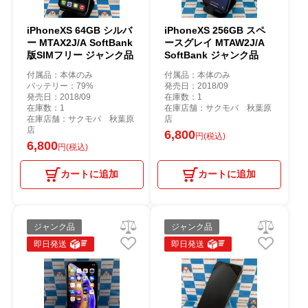
iPhoneXS 64GB シルバ
iPhoneXS 256GB スペ
ー MTAX2J/A SoftBank
ースグレイ MTAW2J/A
版SIMフリー ジャンク品
SoftBank ジャンク品
付属品：本体のみ
付属品：本体のみ
バッテリー：79%
発売日：2018/09
発売日：2018/09
在庫数：1
在庫数：1
在庫店舗：サクモバ 秋葉原
在庫店舗：サクモバ 秋葉原
店
店
6,800
円(税込)
6,800
円(税込)
カートに追加
カートに追加
ジャンク品
ジャンク品
即日発送
即日発送