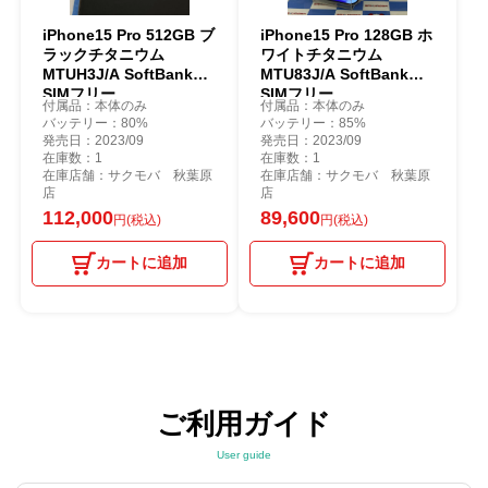
iPhone15 Pro 512GB ブ
iPhone15 Pro 128GB ホ
ラックチタニウム
ワイトチタニウム
MTUH3J/A SoftBank版
MTU83J/A SoftBank版
SIMフリー
SIMフリー
付属品：本体のみ
付属品：本体のみ
バッテリー：80%
バッテリー：85%
発売日：2023/09
発売日：2023/09
在庫数：1
在庫数：1
在庫店舗：サクモバ 秋葉原
在庫店舗：サクモバ 秋葉原
店
店
112,000
89,600
円(税込)
円(税込)
カートに追加
カートに追加
ご利用ガイド
User guide