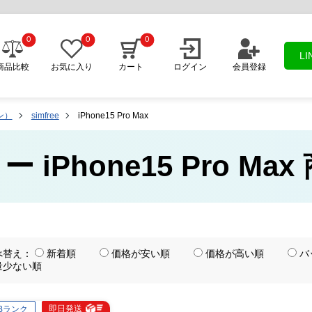
0
0
0
L
商品比較
お気に入り
カート
ログイン
会員登録
ン）
simfree
iPhone15 Pro Max
ー iPhone15 Pro Ma
べ替え：
新着順
価格が安い順
価格が高い順
バ
量少ない順
即日発送
Bランク