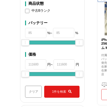
商品状態
中古Bランク
バッテリー
%~
%
iPh
25
ム 
価格
付
バッ
発売
円~
円
在庫
在
店
クリア
1件を検索