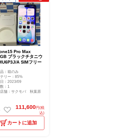
one15 Pro Max
6GB ブラックチタニウ
MU6P3J/A SIMフリー
属品：箱のみ
テリー：85%
日：2023/09
数：1
庫店舗：サクモバ 秋葉原
111,600
円(税
込)
カートに追加