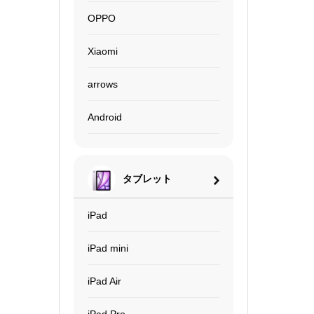
OPPO
Xiaomi
arrows
Android
タブレット
iPad
iPad mini
iPad Air
iPad Pro