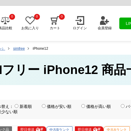
0
0
0
L
商品比較
お気に入り
カート
ログイン
会員登録
ン）
simfree
iPhone12
Mフリー iPhone12 商
べ替え：
新着順
価格が安い順
価格が高い順
バ
量少ない順
ンク品
即日発送
即日発送
中古Bランク
中古Aランク