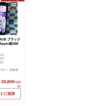
 64GB ブラック
Apple版SIM
のみ
2%
10
クモバ 秋葉原
29,800
円(税
込)
トに追加