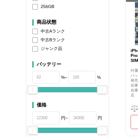
256GB
商品状態
中古Aランク
中古Bランク
ジャンク品
iP
Pr
S
バッテリー
付
バッ
%~
%
発売
在庫
在
店
価格
円~
円