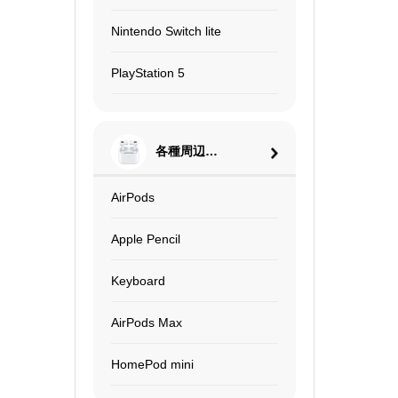
Nintendo Switch lite
PlayStation 5
各種周辺機
器
AirPods
Apple Pencil
Keyboard
AirPods Max
HomePod mini