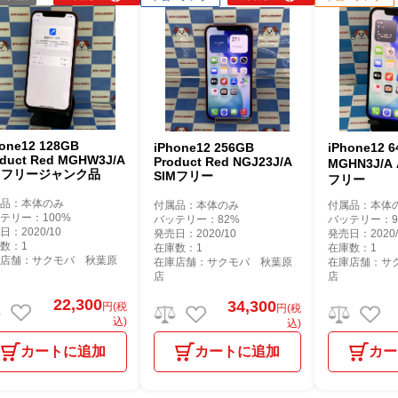
hone12 128GB
iPhone12 256GB
iPhone12
oduct Red MGHW3J/A
Product Red NGJ23J/A
MGHN3J/A 
IMフリージャンク品
SIMフリー
フリー
属品：本体のみ
付属品：本体のみ
付属品：本体
テリー：100%
バッテリー：82%
バッテリー：9
日：2020/10
発売日：2020/10
発売日：2020/
数：1
在庫数：1
在庫数：1
庫店舗：サクモバ 秋葉原
在庫店舗：サクモバ 秋葉原
在庫店舗：サ
店
店
22,300
34,300
円(税
円(税
込)
込)
カートに追加
カートに追加
カー