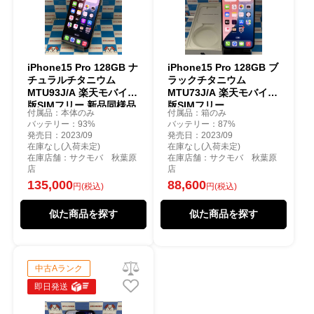
iPhone15 Pro 128GB ナ
iPhone15 Pro 128GB ブ
チュラルチタニウム
ラックチタニウム
MTU93J/A 楽天モバイル
MTU73J/A 楽天モバイル
版SIMフリー 新品同様品
版SIMフリー
付属品：本体のみ
付属品：箱のみ
バッテリー：93%
バッテリー：87%
発売日：2023/09
発売日：2023/09
在庫なし(入荷未定)
在庫なし(入荷未定)
在庫店舗：サクモバ 秋葉原
在庫店舗：サクモバ 秋葉原
店
店
135,000
88,600
円(税込)
円(税込)
似た商品を探す
似た商品を探す
中古Aランク
即日発送