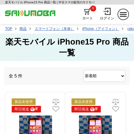
楽天モバイル iPhone15 Pro 商品一覧 | 中古スマホ販売のサクモバ
0
カート
ログイン
TOP
商品
スマートフォン（本体）
iPhone（アイフォン）
rak
楽天モバイル iPhone15 Pro 商品
一覧
全 5 件
新品未使用
新品未使用
即日発送
即日発送