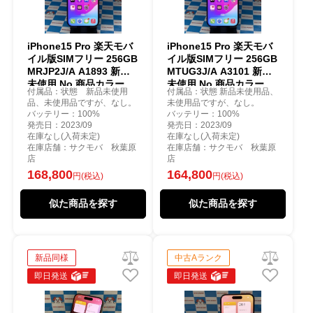
iPhone15 Pro 楽天モバ
iPhone15 Pro 楽天モバ
イル版SIMフリー 256GB
イル版SIMフリー 256GB
MRJP2J/A A1893 新品
MTUG3J/A A3101 新品
未使用 No 商品カラー
未使用 No 商品カラー
付属品：状態 新品未使用
付属品：状態 新品未使用品、
品、未使用品ですが、なし。
未使用品ですが、なし。
バッテリー：100%
バッテリー：100%
発売日：2023/09
発売日：2023/09
在庫なし(入荷未定)
在庫なし(入荷未定)
在庫店舗：サクモバ 秋葉原
在庫店舗：サクモバ 秋葉原
店
店
168,800
164,800
円(税込)
円(税込)
似た商品を探す
似た商品を探す
新品同様
中古Aランク
即日発送
即日発送