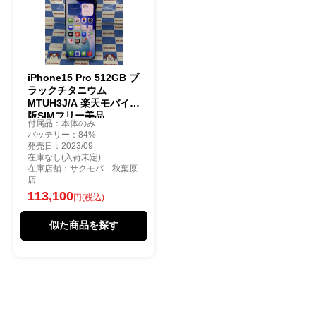
iPhone15 Pro 512GB ブ
ラックチタニウム
MTUH3J/A 楽天モバイル
版SIMフリー美品
付属品：本体のみ
バッテリー：84%
発売日：2023/09
在庫なし(入荷未定)
在庫店舗：サクモバ 秋葉原
店
113,100
円(税込)
似た商品を探す