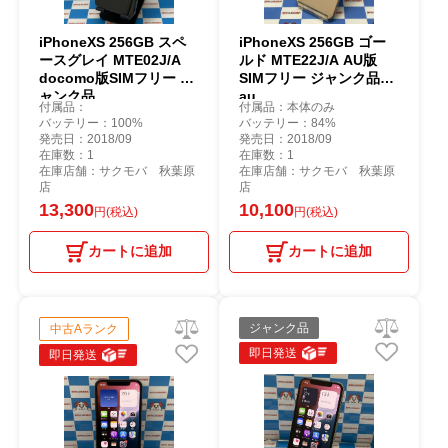
iPhoneXS 256GB スペ
iPhoneXS 256GB ゴー
ースグレイ MTE02J/A
ルド MTE22J/A AU版
docomo版SIMフリー ジ
SIMフリー ジャンク品
ャンク品
au
付属品：
付属品：本体のみ
バッテリー：100%
バッテリー：84%
発売日：2018/09
発売日：2018/09
在庫数：1
在庫数：1
在庫店舗：サクモバ 秋葉原
在庫店舗：サクモバ 秋葉原
店
店
13,300
10,100
円(税込)
円(税込)
カートに追加
カートに追加
ジャンク品
中古Aランク
即日発送
即日発送