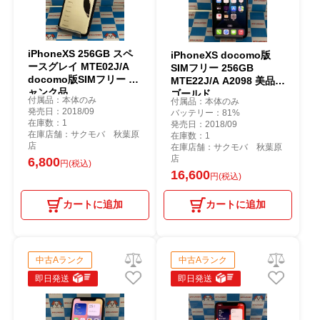
iPhoneXS 256GB スペ
iPhoneXS docomo版
ースグレイ MTE02J/A
SIMフリー 256GB
docomo版SIMフリー ジ
MTE22J/A A2098 美品
ャンク品
ゴールド
付属品：本体のみ
付属品：本体のみ
発売日：2018/09
バッテリー：81%
在庫数：1
発売日：2018/09
在庫店舗：サクモバ 秋葉原
在庫数：1
店
在庫店舗：サクモバ 秋葉原
店
6,800
円(税込)
16,600
円(税込)
カートに追加
カートに追加
中古Aランク
中古Aランク
即日発送
即日発送