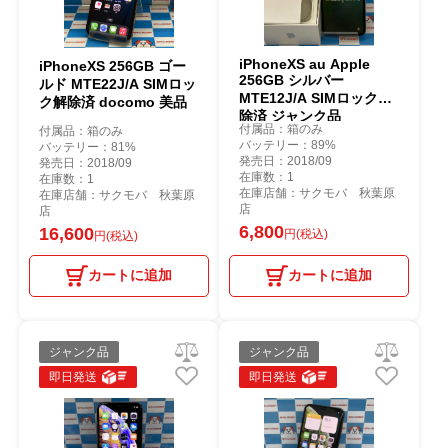
iPhoneXS au Apple
iPhoneXS 256GB ゴー
256GB シルバー
ルド MTE22J/A SIMロッ
MTE12J/A SIMロック解
ク解除済 docomo 美品
除済 ジャンク品
付属品：箱のみ
付属品：箱のみ
バッテリー：89%
バッテリー：81%
発売日：2018/09
発売日：2018/09
在庫数：1
在庫数：1
在庫店舗：サクモバ 秋葉原
在庫店舗：サクモバ 秋葉原
店
店
6,800
16,600
円(税込)
円(税込)
カートに追加
カートに追加
ジャンク品
ジャンク品
即日発送
即日発送