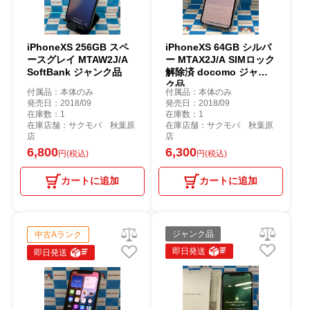
iPhoneXS 256GB スペ
iPhoneXS 64GB シルバ
ースグレイ MTAW2J/A
ー MTAX2J/A SIMロック
SoftBank ジャンク品
解除済 docomo ジャン
ク品
付属品：本体のみ
付属品：本体のみ
発売日：2018/09
発売日：2018/09
在庫数：1
在庫数：1
在庫店舗：サクモバ 秋葉原
在庫店舗：サクモバ 秋葉原
店
店
6,800
6,300
円(税込)
円(税込)
カートに追加
カートに追加
ジャンク品
中古Aランク
即日発送
即日発送