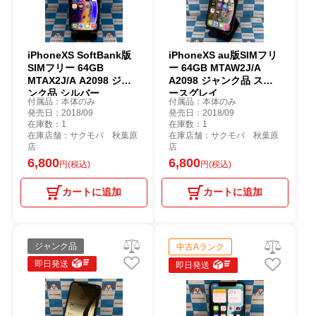
iPhoneXS SoftBank版
iPhoneXS au版SIMフリ
SIMフリー 64GB
ー 64GB MTAW2J/A
MTAX2J/A A2098 ジャ
A2098 ジャンク品 スペ
ンク品 シルバー
ースグレイ
付属品：本体のみ
付属品：本体のみ
発売日：2018/09
発売日：2018/09
在庫数：1
在庫数：1
在庫店舗：サクモバ 秋葉原
在庫店舗：サクモバ 秋葉原
店
店
6,800
6,800
円(税込)
円(税込)
カートに追加
カートに追加
ジャンク品
中古Aランク
即日発送
即日発送