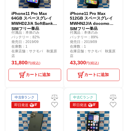
iPhone11 Pro Max
iPhone11 Pro Max
64GB スペースグレイ
512GB スペースグレイ
MWHD2J/A SoftBank版
MWHN2J/A docomo版
SIMフリー美品
SIMフリー美品
付属品：本体のみ
付属品：本体のみ
バッテリー：82%
バッテリー：89%
発売日：2019/09
発売日：2019/09
在庫数：1
在庫数：1
在庫店舗：サクモバ 秋葉原
在庫店舗：サクモバ 秋葉原
店
店
31,800
43,300
円(税込)
円(税込)
カートに追加
カートに追加
中古Bランク
中古Cランク
即日発送
即日発送