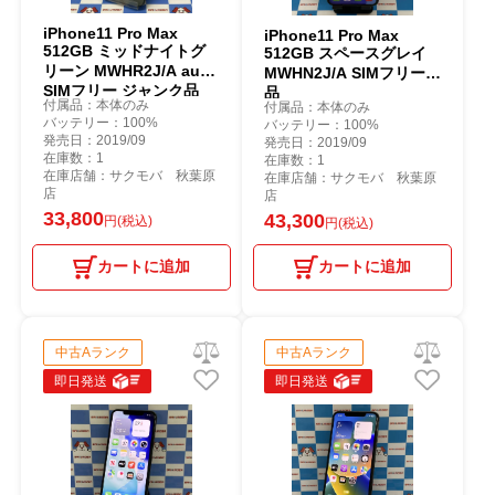
iPhone11 Pro Max
iPhone11 Pro Max
512GB ミッドナイトグ
512GB スペースグレイ
リーン MWHR2J/A au版
MWHN2J/A SIMフリー美
SIMフリー ジャンク品
品
付属品：本体のみ
付属品：本体のみ
バッテリー：100%
バッテリー：100%
発売日：2019/09
発売日：2019/09
在庫数：1
在庫数：1
在庫店舗：サクモバ 秋葉原
在庫店舗：サクモバ 秋葉原
店
店
33,800
43,300
円(税込)
円(税込)
カートに追加
カートに追加
中古Aランク
中古Aランク
即日発送
即日発送