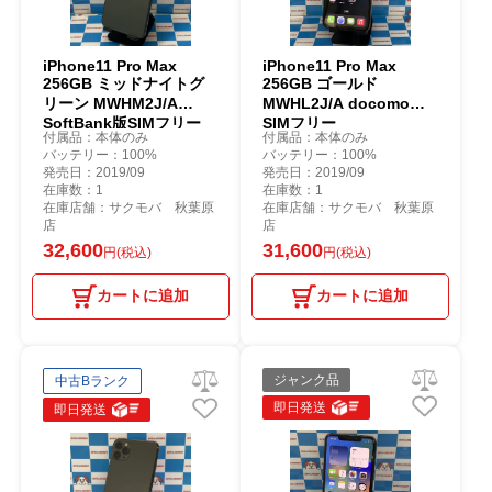
iPhone11 Pro Max
iPhone11 Pro Max
256GB ミッドナイトグ
256GB ゴールド
リーン MWHM2J/A
MWHL2J/A docomo版
SoftBank版SIMフリー
SIMフリー
付属品：本体のみ
付属品：本体のみ
バッテリー：100%
バッテリー：100%
発売日：2019/09
発売日：2019/09
在庫数：1
在庫数：1
在庫店舗：サクモバ 秋葉原
在庫店舗：サクモバ 秋葉原
店
店
32,600
31,600
円(税込)
円(税込)
カートに追加
カートに追加
ジャンク品
中古Bランク
即日発送
即日発送