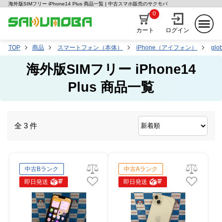
海外版SIMフリー iPhone14 Plus 商品一覧 | 中古スマホ販売のサクモバ
0
カート
ログイン
TOP
商品
スマートフォン（本体）
iPhone（アイフォン）
glob
海外版SIMフリー iPhone14
Plus 商品一覧
全 3 件
中古Bランク
中古Aランク
即日発送
即日発送