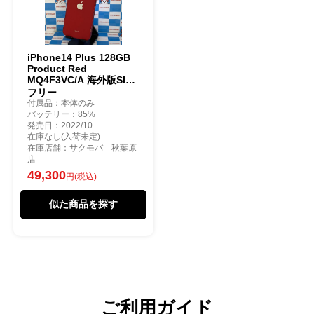
iPhone14 Plus 128GB
Product Red
MQ4F3VC/A 海外版SIM
フリー
付属品：本体のみ
バッテリー：85%
発売日：2022/10
在庫なし(入荷未定)
在庫店舗：サクモバ 秋葉原
店
49,300
円(税込)
似た商品を探す
ご利用ガイド