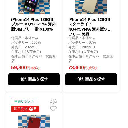
iPhone14 Plus 128GB
iPhone14 Plus 128GB
ブルー MQ523ZP/A 海外
スターライト
版SIMフリー電池100%
NQ4Y3VN/A 海外版SIM
フリー 美品
付属品：本体のみ
付属品：本体のみ
バッテリー：100%
バッテリー：97%
発売日：2022/10
発売日：2022/10
在庫なし(入荷未定)
在庫なし(入荷未定)
在庫店舗：サクモバ 秋葉原
在庫店舗：サクモバ 秋葉原
店
店
59,800
73,600
円(税込)
円(税込)
似た商品を探す
似た商品を探す
中古Cランク
即日発送