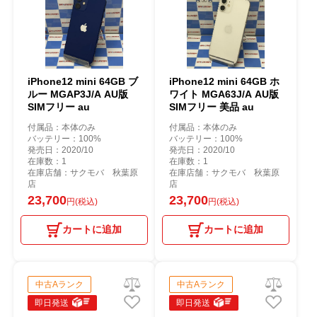
iPhone12 mini 64GB ブ
iPhone12 mini 64GB ホ
ルー MGAP3J/A AU版
ワイト MGA63J/A AU版
SIMフリー au
SIMフリー 美品 au
付属品：本体のみ
付属品：本体のみ
バッテリー：100%
バッテリー：100%
発売日：2020/10
発売日：2020/10
在庫数：1
在庫数：1
在庫店舗：サクモバ 秋葉原
在庫店舗：サクモバ 秋葉原
店
店
23,700
23,700
円(税込)
円(税込)
カートに追加
カートに追加
中古Aランク
中古Aランク
即日発送
即日発送