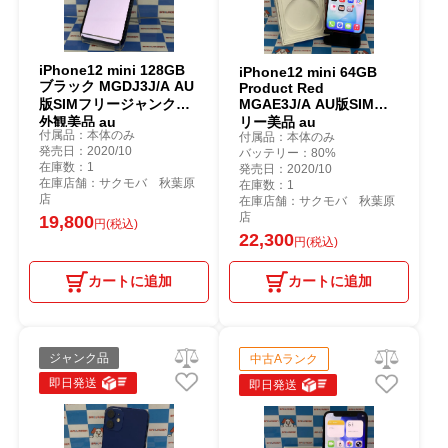
iPhone12 mini 128GB
iPhone12 mini 64GB
ブラック MGDJ3J/A AU
Product Red
版SIMフリージャンク品
MGAE3J/A AU版SIMフ
外観美品 au
リー美品 au
付属品：本体のみ
付属品：本体のみ
発売日：2020/10
バッテリー：80%
在庫数：1
発売日：2020/10
在庫店舗：サクモバ 秋葉原
在庫数：1
店
在庫店舗：サクモバ 秋葉原
店
19,800
円(税込)
22,300
円(税込)
カートに追加
カートに追加
ジャンク品
中古Aランク
即日発送
即日発送