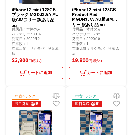
iPhone12 mini 128GB
iPhone12 mini 128GB
ブラック MGDJ3J/A AU
Product Red
MGDN3J/A AU版SIMフ
版SIMフリー 訳あり品
リー 訳あり品 au
au
付属品：本体のみ
付属品：本体のみ
バッテリー：71%
バッテリー：78%
発売日：2020/10
発売日：2020/10
在庫数：1
在庫数：1
在庫店舗：サクモバ 秋葉原
在庫店舗：サクモバ 秋葉原
店
店
23,900
19,800
円(税込)
円(税込)
カートに追加
カートに追加
中古Aランク
中古Cランク
即日発送
即日発送