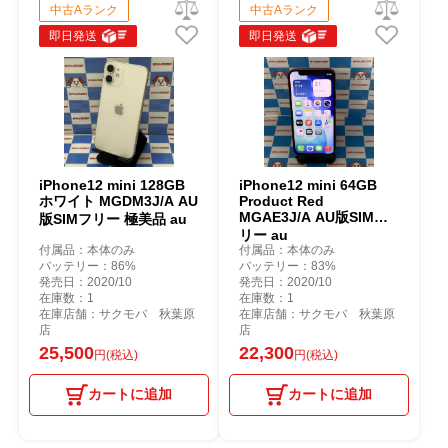
中古Aランク
中古Aランク
即日発送
即日発送
iPhone12 mini 128GB
iPhone12 mini 64GB
ホワイト MGDM3J/A AU
Product Red
MGAE3J/A AU版SIMフ
版SIMフリー 極美品 au
リー au
付属品：本体のみ
付属品：本体のみ
バッテリー：86%
バッテリー：83%
発売日：2020/10
発売日：2020/10
在庫数：1
在庫数：1
在庫店舗：サクモバ 秋葉原
在庫店舗：サクモバ 秋葉原
店
店
25,500
22,300
円(税込)
円(税込)
カートに追加
カートに追加