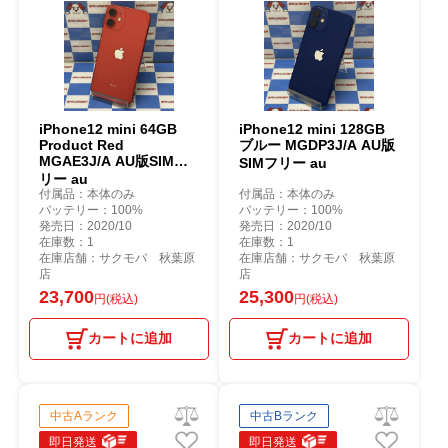
iPhone12 mini 64GB
iPhone12 mini 128GB
Product Red
ブルー MGDP3J/A AU版
MGAE3J/A AU版SIMフ
SIMフリー au
リー au
付属品：本体のみ
付属品：本体のみ
バッテリー：100%
バッテリー：100%
発売日：2020/10
発売日：2020/10
在庫数：1
在庫数：1
在庫店舗：サクモバ 秋葉原
在庫店舗：サクモバ 秋葉原
店
店
23,700
25,300
円(税込)
円(税込)
カートに追加
カートに追加
中古Aランク
中古Bランク
即日発送
即日発送