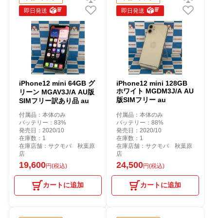
即日発送
即日発送
iPhone12 mini 64GB グ
iPhone12 mini 128GB
ホワイト MGDM3J/A AU
リーン MGAV3J/A AU版
版SIMフリー au
SIMフリー訳あり品 au
付属品：本体のみ
付属品：本体のみ
バッテリー：83%
バッテリー：88%
発売日：2020/10
発売日：2020/10
在庫数：1
在庫数：1
在庫店舗：サクモバ 秋葉原
在庫店舗：サクモバ 秋葉原
店
店
19,600
24,500
円(税込)
円(税込)
カートに追加
カートに追加