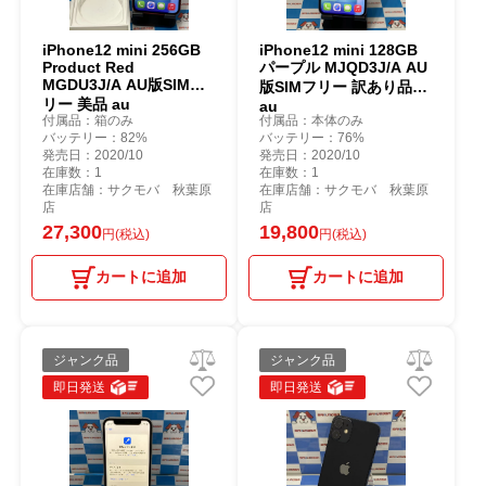
iPhone12 mini 256GB
iPhone12 mini 128GB
Product Red
パープル MJQD3J/A AU
MGDU3J/A AU版SIMフ
版SIMフリー 訳あり品
リー 美品 au
au
付属品：箱のみ
付属品：本体のみ
バッテリー：82%
バッテリー：76%
発売日：2020/10
発売日：2020/10
在庫数：1
在庫数：1
在庫店舗：サクモバ 秋葉原
在庫店舗：サクモバ 秋葉原
店
店
27,300
19,800
円(税込)
円(税込)
カートに追加
カートに追加
ジャンク品
ジャンク品
即日発送
即日発送