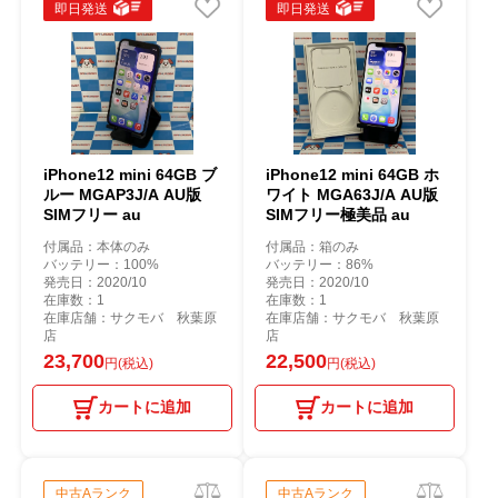
即日発送
即日発送
iPhone12 mini 64GB ブ
iPhone12 mini 64GB ホ
ルー MGAP3J/A AU版
ワイト MGA63J/A AU版
SIMフリー au
SIMフリー極美品 au
付属品：本体のみ
付属品：箱のみ
バッテリー：100%
バッテリー：86%
発売日：2020/10
発売日：2020/10
在庫数：1
在庫数：1
在庫店舗：サクモバ 秋葉原
在庫店舗：サクモバ 秋葉原
店
店
23,700
22,500
円(税込)
円(税込)
カートに追加
カートに追加
中古Aランク
中古Aランク