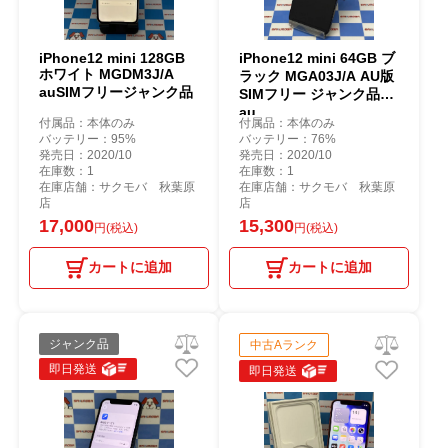
iPhone12 mini 128GB
iPhone12 mini 64GB ブ
ホワイト MGDM3J/A
ラック MGA03J/A AU版
auSIMフリージャンク品
SIMフリー ジャンク品
au
付属品：本体のみ
付属品：本体のみ
バッテリー：95%
バッテリー：76%
発売日：2020/10
発売日：2020/10
在庫数：1
在庫数：1
在庫店舗：サクモバ 秋葉原
在庫店舗：サクモバ 秋葉原
店
店
17,000
15,300
円(税込)
円(税込)
カートに追加
カートに追加
ジャンク品
中古Aランク
即日発送
即日発送