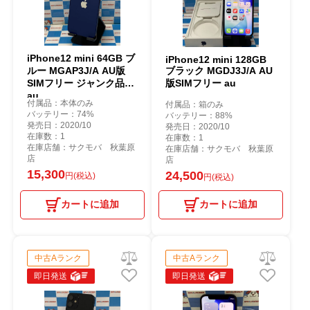
iPhone12 mini 64GB ブ
iPhone12 mini 128GB
ルー MGAP3J/A AU版
ブラック MGDJ3J/A AU
SIMフリー ジャンク品
版SIMフリー au
au
付属品：本体のみ
付属品：箱のみ
バッテリー：74%
バッテリー：88%
発売日：2020/10
発売日：2020/10
在庫数：1
在庫数：1
在庫店舗：サクモバ 秋葉原
在庫店舗：サクモバ 秋葉原
店
店
15,300
24,500
円(税込)
円(税込)
カートに追加
カートに追加
中古Aランク
中古Aランク
即日発送
即日発送