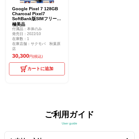
Google Pixel 7 128GB
Charcoal Pixel7
SoftBank版SIMフリー
極美品
付属品：本体のみ
発売日：2022/10
在庫数：1
在庫店舗：サクモバ 秋葉原
店
30,300
円(税込)
カートに追加
ご利用ガイド
User guide