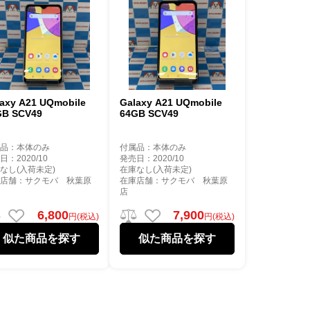
axy A21 UQmobile
Galaxy A21 UQmobile
GB SCV49
64GB SCV49
属品：本体のみ
付属品：本体のみ
日：2020/10
発売日：2020/10
なし(入荷未定)
在庫なし(入荷未定)
庫店舗：サクモバ 秋葉原
在庫店舗：サクモバ 秋葉原
店
6,800
7,900
円(税込)
円(税込)
似た商品を探す
似た商品を探す