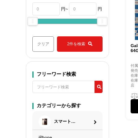
円~
円
クリア
2件を検索
Gal
64
付
発売
フリーワード検索
在庫
在
店
カテゴリーから探す
スマートフ
ォン
iPhone