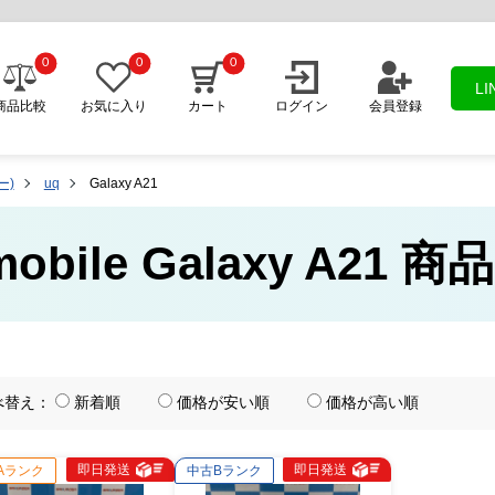
0
0
0
L
商品比較
お気に入り
カート
ログイン
会員登録
ー)
uq
Galaxy A21
obile Galaxy A21 
べ替え：
新着順
価格が安い順
価格が高い順
即日発送
即日発送
Aランク
中古Bランク