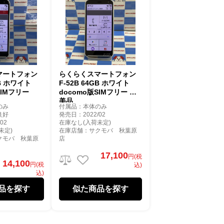
マートフォン
らくらくスマートフォン
GB ホワイト
F-52B 64GB ホワイト
SIMフリー
docomo版SIMフリー 極
美品
のみ
付属品：本体のみ
良好
発売日：2022/02
02
在庫なし(入荷未定)
未定)
在庫店舗：サクモバ 秋葉原
クモバ 秋葉原
店
17,100
円(税
14,100
円(税
込)
込)
品を探す
似た商品を探す