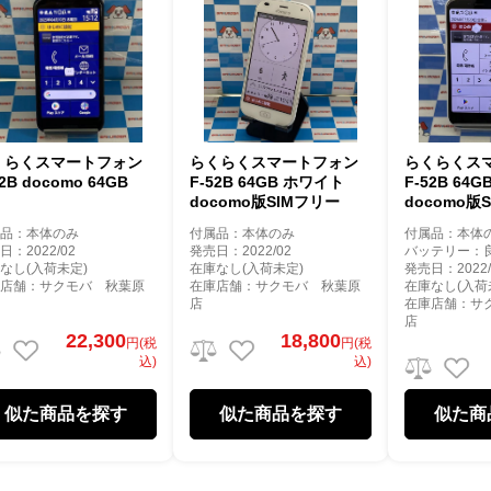
くらくスマートフォン
らくらくスマートフォン
らくらくス
52B docomo 64GB
F-52B 64GB ホワイト
F-52B 64
docomo版SIMフリー
docomo版
属品：本体のみ
付属品：本体のみ
付属品：本体
日：2022/02
発売日：2022/02
バッテリー：
なし(入荷未定)
在庫なし(入荷未定)
発売日：2022/
庫店舗：サクモバ 秋葉原
在庫店舗：サクモバ 秋葉原
在庫なし(入荷
店
在庫店舗：サ
店
22,300
18,800
円(税
円(税
込)
込)
似た商品を探す
似た商品を探す
似た商