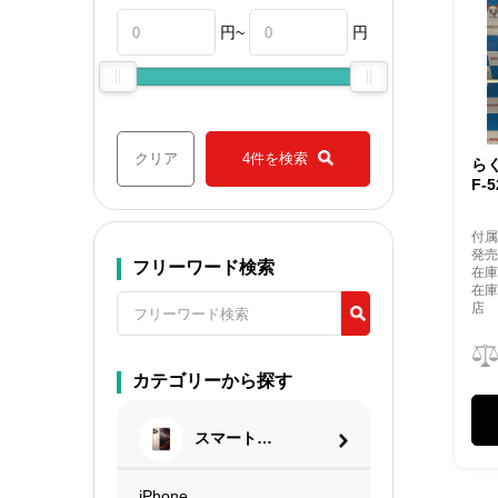
円~
円
クリア
4件を検索
ら
F-
付
発売
フリーワード検索
在庫
在
店
カテゴリーから探す
スマートフ
ォン
iPhone