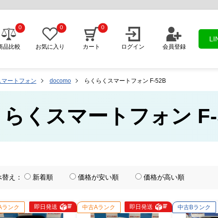
0
0
0
L
商品比較
お気に入り
カート
ログイン
会員登録
スマートフォン
docomo
らくらくスマートフォン F-52B
らくらくスマートフォン F-
べ替え：
新着順
価格が安い順
価格が高い順
即日発送
即日発送
Aランク
中古Aランク
中古Bランク