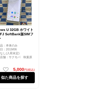
rows U 32GB ホワイト
1FJ SoftBank版SIMフ
ー
属品：本体のみ
日：2019/06
なし(入荷未定)
庫店舗：サクモバ 秋葉原
5,000
円(税込)
似た商品を探す