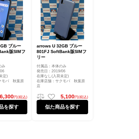
32GB ブルー
arrows U 32GB ブルー
tBank版SIMフ
801FJ SoftBank版SIMフ
リー
のみ
付属品：本体のみ
06
発売日：2019/06
未定)
在庫なし(入荷未定)
クモバ 秋葉原
在庫店舗：サクモバ 秋葉原
店
6,300
5,100
円(税込)
円(税込)
品を探す
似た商品を探す