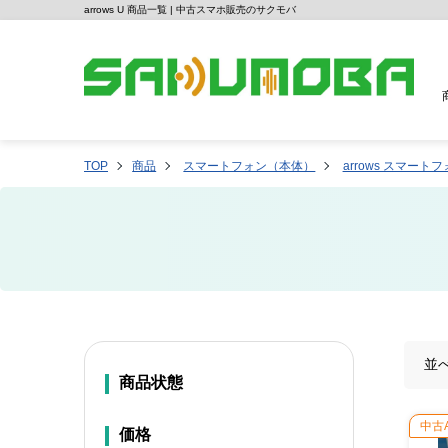
arrows U 商品一覧 | 中古スマホ販売のサクモバ
TOP
商品
スマートフォン（本体）
arrows スマート
並
商品状態
中古
価格