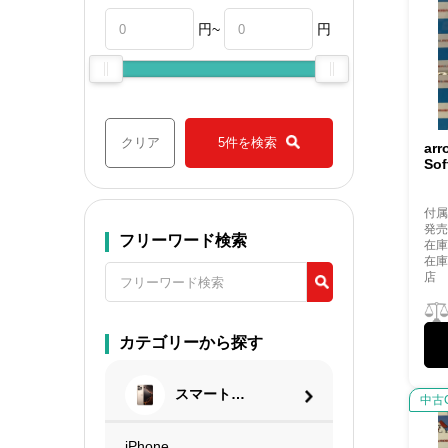
円~
円
クリア
5件を検索
arr
So
付
発売
フリーワード検索
在庫
在
店
カテゴリーから探す
スマートフ
中古
ォン
iPhone