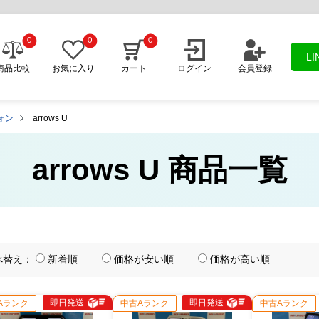
0
0
0
L
商品比較
お気に入り
カート
ログイン
会員登録
フォン
arrows U
arrows U 商品一覧
べ替え：
新着順
価格が安い順
価格が高い順
即日発送
即日発送
Aランク
中古Aランク
中古Aランク