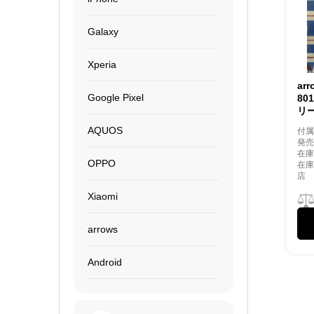
Galaxy
Xperia
ar
Google Pixel
80
リ
AQUOS
付
発売
在庫
OPPO
在
店
Xiaomi
arrows
Android