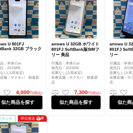
ows U 801FJ
arrows U 32GB ホワイト
arrows U 
ftBank 32GB ブラック
801FJ SoftBank版SIMフ
801FJ Sof
リー 美品
リー
属品：本体のみ
付属品：本体のみ
付属品：本体
日：2019/06
発売日：2019/06
発売日：2019/
なし(入荷未定)
在庫なし(入荷未定)
在庫なし(入荷
庫店舗：サクモバ 秋葉原
在庫店舗：サクモバ 秋葉原
在庫店舗：サ
店
店
4,000
7,300
円(税込)
円(税込)
似た商品を探す
似た商品を探す
似た商
即日発送
Cランク