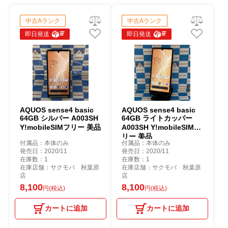
中古Aランク
中古Aランク
即日発送
即日発送
AQUOS sense4 basic
AQUOS sense4 basic
64GB シルバー A003SH
64GB ライトカッパー
Y!mobileSIMフリー 美品
A003SH Y!mobileSIMフ
リー 美品
付属品：本体のみ
付属品：本体のみ
発売日：2020/11
発売日：2020/11
在庫数：1
在庫数：1
在庫店舗：サクモバ 秋葉原
在庫店舗：サクモバ 秋葉原
店
店
8,100
8,100
円(税込)
円(税込)
カートに追加
カートに追加